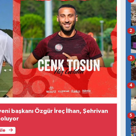
2
3
4
eni başkanı Özgür İreç İlhan, Şehrivan
5
 oluyor
üle