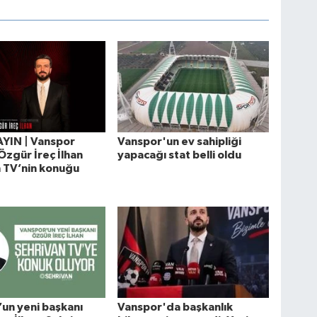
AYIN | Vanspor
Vanspor'un ev sahipliği
Özgür İreç İlhan
yapacağı stat belli oldu
 TV’nin konuğu
un yeni başkanı
Vanspor'da başkanlık