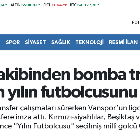
794
6508.83
13.647
64.927,78
ALTIN
BİST
BTC
Fot
L
SPOR
SİYASET
SAĞLIK
TEKNOLOJİ
RESMİ İLAN
akibinden bomba tr
yılın futbolcusunu t
ansfer çalışmaları sürerken Vanspor’un ligde
ere imza attı. Kırmızı-siyahlılar, Beşiktaş v
ce "Yılın Futbolcusu" seçilmiş milli golcü