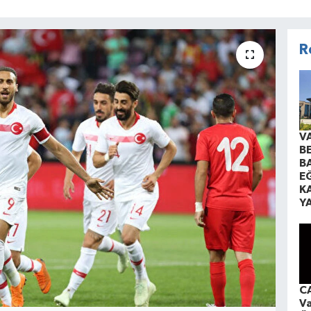
R
V
B
B
EĞ
K
Y
CA
Va