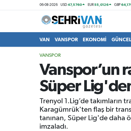
47,5760
55,0126
64,1
06-08-2026
USD
EUR
GBP
Van Nöbetçi Eczaneler
Van Hava Durumu
VAN
VANSPOR
EKONOMİ
GÜNCE
VAN Namaz Vakitleri
VANSPOR
Vanspor’un r
Van Trafik Yoğunluk Haritası
Süper Lig'den 
Süper Lig Puan Durumu ve Fikstür
Tüm Manşetler
Trenyol 1.Lig’de takımların tr
Karagümrük'ten flaş bir transf
Son Dakika Haberleri
tanınan, Süper Lig'de daha ön
imzaladı.
Haber Arşivi