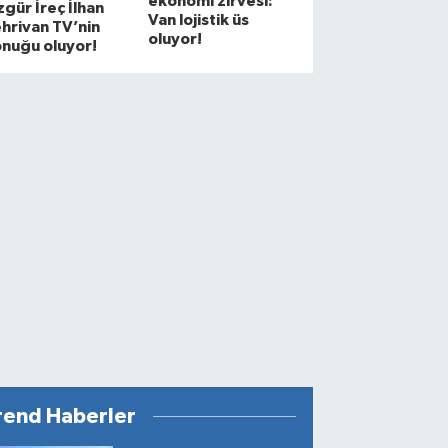
ekonomi zirvesi:
gür İreç İlhan
Van lojistik üs
hrivan TV’nin
oluyor!
nuğu oluyor!
rend Haberler