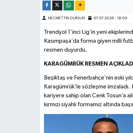
NECMETTİN DURSUN
07.07.2026 - 18:00
Trendyol 1'inci Lig’in yeni ekipleri
Kasımpaşa’da forma giyen milli fut
resmen duyurdu.
KARAGÜMRÜK RESMEN AÇIKLAD
Beşiktaş ve Fenerbahçe'nin eski yıld
Karagümrük'le sözleşme imzaladı. K
kariyere sahip olan Cenk Tosun’a ai
kırmızı siyahlı formamız altında başa