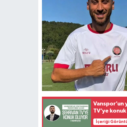
Vanspor’un y
TV’ye konuk
İçeriği Görünt