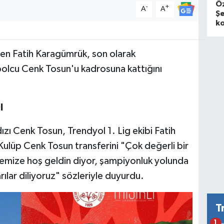
Öz
-
+
A
A
Şe
ko
nden Fatih Karagümrük, son olarak
bolcu Cenk Tosun'u kadrosuna kattığını
I
ızı Cenk Tosun, Trendyol 1. Lig ekibi Fatih
ulüp Cenk Tosun transferini "Çok değerli bir
lemize hoş geldin diyor, şampiyonluk yolunda
rılar diliyoruz" sözleriyle duyurdu.
T
1