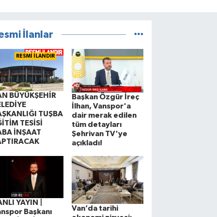
esmi İlanlar
RESMİ İLANDIR
AN BÜYÜKŞEHİR
Başkan Özgür İreç
ELEDİYE
İlhan, Vanspor'a
AŞKANLIĞI TUŞBA
dair merak edilen
İTİM TESİSİ
tüm detayları
ABA İNŞAAT
Şehrivan TV'ye
APTIRACAK
açıkladı!
NLI YAYIN |
Van’da tarihi
nspor Başkanı