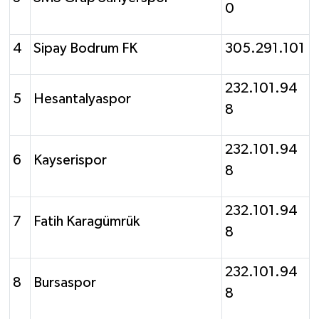
0
4
Sipay Bodrum FK
305.291.101
232.101.94
5
Hesantalyaspor
8
232.101.94
6
Kayserispor
8
232.101.94
7
Fatih Karagümrük
8
232.101.94
8
Bursaspor
8