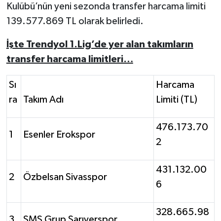
Kulübü’nün yeni sezonda transfer harcama limiti
139.577.869 TL olarak belirledi.
İşte Trendyol 1.Lig’de yer alan takımların
transfer harcama limitleri…
Sı
Harcama
ra
Takım Adı
Limiti (TL)
476.173.70
1
Esenler Erokspor
2
431.132.00
2
Özbelsan Sivasspor
6
328.665.98
3
SMS Grup Sarıyerspor