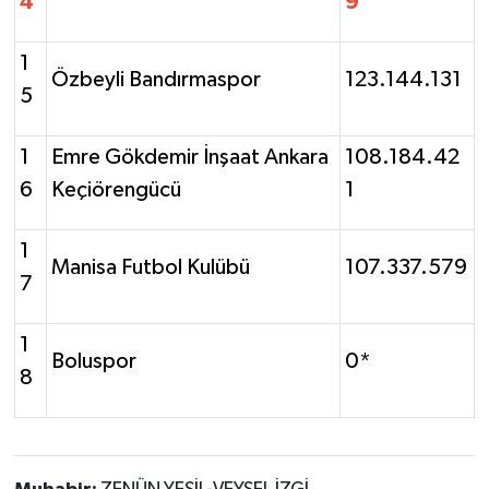
4
9
1
Özbeyli Bandırmaspor
123.144.131
5
1
Emre Gökdemir İnşaat Ankara
108.184.42
6
Keçiörengücü
1
1
Manisa Futbol Kulübü
107.337.579
7
1
Boluspor
0*
8