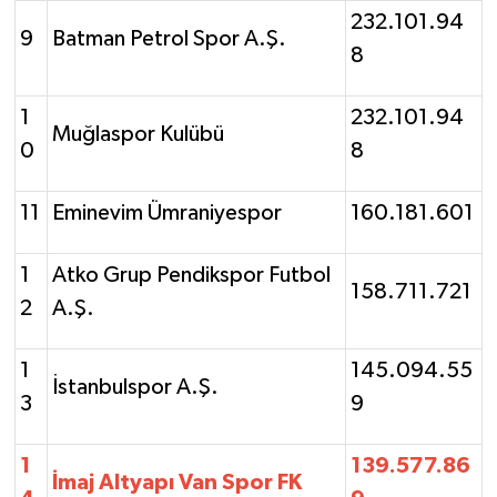
232.101.94
9
Batman Petrol Spor A.Ş.
8
1
232.101.94
Muğlaspor Kulübü
0
8
11
Eminevim Ümraniyespor
160.181.601
1
Atko Grup Pendikspor Futbol
158.711.721
2
A.Ş.
1
145.094.55
İstanbulspor A.Ş.
3
9
1
139.577.86
İmaj Altyapı Van Spor FK