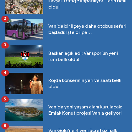
kavşak trafiğe kapatılıyor: Tarih belli
oldu!
2
Van’da bir ilçeye daha otobüs seferi
başladı: İşte o ilçe…
3
Başkan açıkladı: Vanspor’un yeni
ismi belli oldu!
4
Rojda konserinin yeri ve saati belli
oldu!
5
Van’da yeni yaşam alanı kurulacak:
Emlak Konut projesi Van’a geliyor!
6
Van Gölü’ne 4 yeni ücretsiz halk