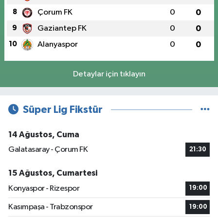
8
Çorum FK
0
0
9
Gaziantep FK
0
0
10
Alanyaspor
0
0
Detaylar için tıklayın
Süper Lig Fikstür
14 Ağustos, Cuma
Galatasaray - Çorum FK
21:30
15 Ağustos, Cumartesi
Konyaspor - Rizespor
19:00
Kasımpaşa - Trabzonspor
19:00