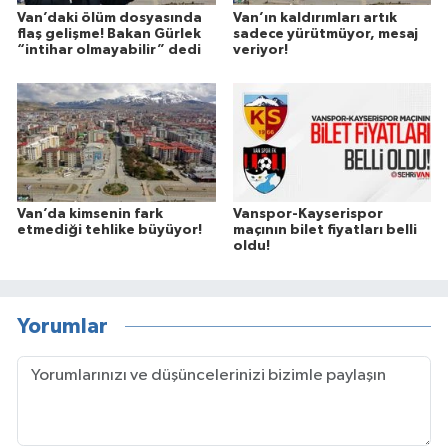
Van’daki ölüm dosyasında
Van’ın kaldırımları artık
flaş gelişme! Bakan Gürlek
sadece yürütmüyor, mesaj
“intihar olmayabilir” dedi
veriyor!
Van’da kimsenin fark
Vanspor-Kayserispor
etmediği tehlike büyüyor!
maçının bilet fiyatları belli
oldu!
Yorumlar