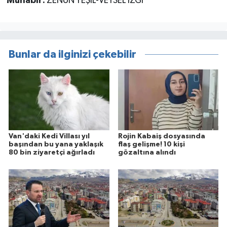
Muhabir:
ZENÜN YEŞİL-VEYSEL İZGİ
Bunlar da ilginizi çekebilir
Van'daki Kedi Villası yıl
Rojin Kabaiş dosyasında
başından bu yana yaklaşık
flaş gelişme! 10 kişi
80 bin ziyaretçi ağırladı
gözaltına alındı