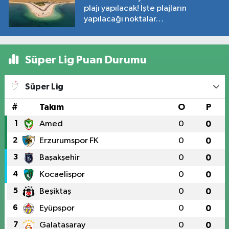
plajı yapılacak! İşte plajların
yapılacağı noktalar…
Süper Lig Puan Durumu
Süper Lig
#
Takım
O
P
1
Amed
0
0
2
Erzurumspor FK
0
0
3
Başakşehir
0
0
4
Kocaelispor
0
0
5
Beşiktaş
0
0
6
Eyüpspor
0
0
7
Galatasaray
0
0