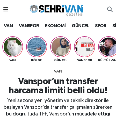
Van Nöbetçi Eczaneler
VAN
VANSPOR
EKONOMİ
GÜNCEL
SPOR
S
Van Hava Durumu
VAN Namaz Vakitleri
Van Trafik Yoğunluk Haritası
VAN
BÖLGE
GÜNCEL
VANSPOR
K
VAN
Süper Lig Puan Durumu ve Fikstür
Vanspor’un transfer
Tüm Manşetler
harcama limiti belli oldu!
Son Dakika Haberleri
Yeni sezona yeni yönetim ve teknik direktör ile
başlayan Vanspor’da transfer çalışmaları sürerken
Haber Arşivi
bu doğrultuda TFF, Vanspor’un mücadele ettiği