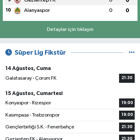
Gaziantep FK
0
0
10
Alanyaspor
0
0
Detaylar için tıklayın
Süper Lig Fikstür
14 Ağustos, Cuma
Galatasaray - Çorum FK
21:30
15 Ağustos, Cumartesi
Konyaspor - Rizespor
19:00
Kasımpaşa - Trabzonspor
19:00
Gençlerbirliği S.K. - Fenerbahçe
21:30
Gaziantep FK - Alanyaspor
21:30