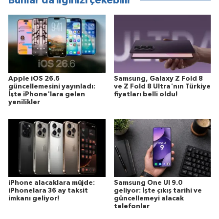
Bunlar da ilginizi çekebilir
Apple iOS 26.6
Samsung, Galaxy Z Fold 8
güncellemesini yayınladı:
ve Z Fold 8 Ultra'nın Türkiye
İşte iPhone'lara gelen
fiyatları belli oldu!
yenilikler
iPhone alacaklara müjde:
Samsung One UI 9.0
iPhonelara 36 ay taksit
geliyor: İşte çıkış tarihi ve
imkanı geliyor!
güncellemeyi alacak
telefonlar