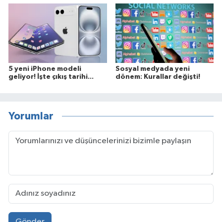
5 yeni iPhone modeli
Sosyal medyada yeni
geliyor! İşte çıkış tarihi...
dönem: Kurallar değişti!
Yorumlar
Gönder