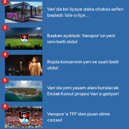
2
Van’da bir ilçeye daha otobüs seferi
başladı: İşte o ilçe…
3
Başkan açıkladı: Vanspor’un yeni
ismi belli oldu!
4
Rojda konserinin yeri ve saati belli
oldu!
5
Van’da yeni yaşam alanı kurulacak:
Emlak Konut projesi Van’a geliyor!
6
Vanspor’a TFF’den puan silme
cezası!