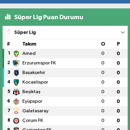
Süper Lig Puan Durumu
Süper Lig
#
Takım
O
P
1
Amed
0
0
2
Erzurumspor FK
0
0
3
Başakşehir
0
0
4
Kocaelispor
0
0
5
Beşiktaş
0
0
6
Eyüpspor
0
0
7
Galatasaray
0
0
8
Çorum FK
0
0
9