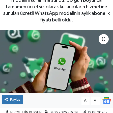
modelini kullanıma sundu. 30 gün boyunca
tamamen ücretsiz olarak kullanıcıların hizmetine
sunulan ücretli WhatsApp modelinin aylık abonelik
fiyatı belli oldu.
Paylaş
-
+
A
A
NECMETTİN DURSUN
19.06.2026 - 16:39
19.06.2026 -