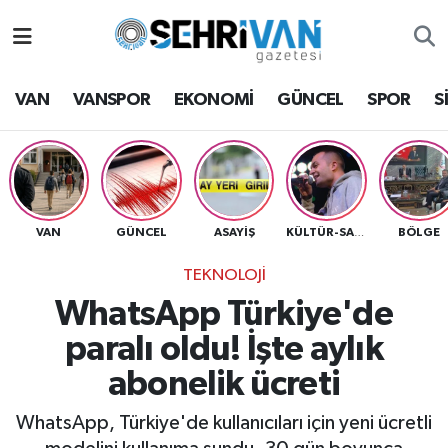
Van Nöbetçi Eczaneler
VAN
VANSPOR
EKONOMİ
GÜNCEL
SPOR
S
Van Hava Durumu
VAN Namaz Vakitleri
Van Trafik Yoğunluk Haritası
VAN
GÜNCEL
ASAYİŞ
BÖLGE
KÜLTÜR-SANAT
TEKNOLOJİ
Süper Lig Puan Durumu ve Fikstür
WhatsApp Türkiye'de
Tüm Manşetler
paralı oldu! İşte aylık
abonelik ücreti
Son Dakika Haberleri
WhatsApp, Türkiye'de kullanıcıları için yeni ücretli
Haber Arşivi