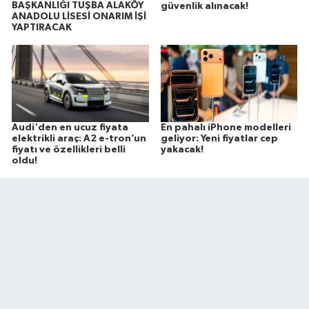
BAŞKANLIĞI TUŞBA ALAKÖY
güvenlik alınacak!
ANADOLU LİSESİ ONARIM İŞİ
YAPTIRACAK
Audi'den en ucuz fiyata
En pahalı iPhone modelleri
elektrikli araç: A2 e-tron’un
geliyor: Yeni fiyatlar cep
fiyatı ve özellikleri belli
yakacak!
oldu!