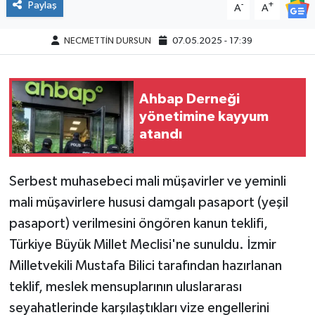
Paylaş
-
+
A
A
NECMETTİN DURSUN
07.05.2025 - 17:39
Ahbap Derneği
yönetimine kayyum
atandı
Serbest muhasebeci mali müşavirler ve yeminli
mali müşavirlere hususi damgalı pasaport (yeşil
pasaport) verilmesini öngören kanun teklifi,
Türkiye Büyük Millet Meclisi'ne sunuldu. İzmir
Milletvekili Mustafa Bilici tarafından hazırlanan
teklif, meslek mensuplarının uluslararası
seyahatlerinde karşılaştıkları vize engellerini