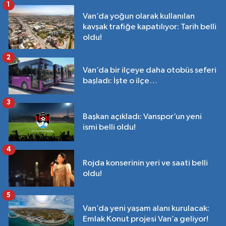
1
Van’da yoğun olarak kullanılan
kavşak trafiğe kapatılıyor: Tarih belli
oldu!
2
Van’da bir ilçeye daha otobüs seferi
başladı: İşte o ilçe…
3
Başkan açıkladı: Vanspor’un yeni
ismi belli oldu!
4
Rojda konserinin yeri ve saati belli
oldu!
5
Van’da yeni yaşam alanı kurulacak:
Emlak Konut projesi Van’a geliyor!