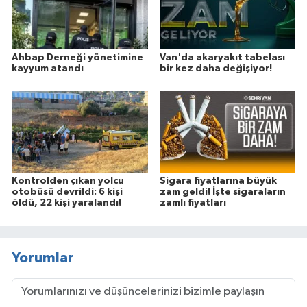
Ahbap Derneği yönetimine
Van'da akaryakıt tabelası
kayyum atandı
bir kez daha değişiyor!
Kontrolden çıkan yolcu
Sigara fiyatlarına büyük
otobüsü devrildi: 6 kişi
zam geldi! İşte sigaraların
öldü, 22 kişi yaralandı!
zamlı fiyatları
Yorumlar