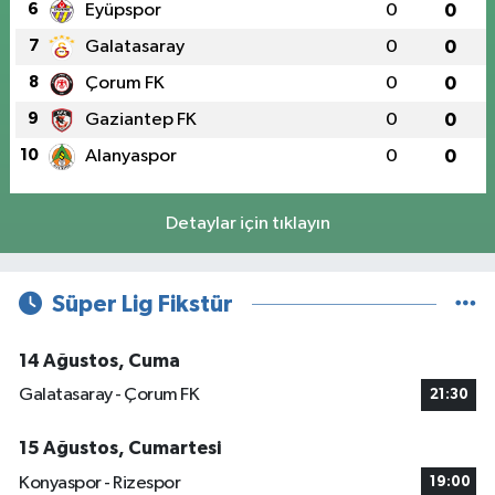
6
Eyüpspor
0
0
7
Galatasaray
0
0
8
Çorum FK
0
0
9
Gaziantep FK
0
0
10
Alanyaspor
0
0
Detaylar için tıklayın
Süper Lig Fikstür
14 Ağustos, Cuma
Galatasaray - Çorum FK
21:30
15 Ağustos, Cumartesi
Konyaspor - Rizespor
19:00