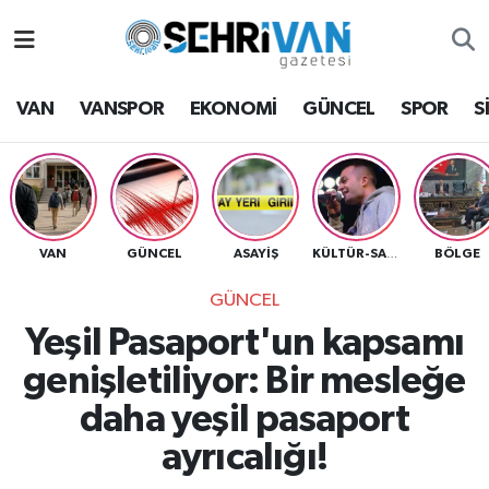
Van Nöbetçi Eczaneler
VAN
VANSPOR
EKONOMİ
GÜNCEL
SPOR
S
Van Hava Durumu
VAN Namaz Vakitleri
Van Trafik Yoğunluk Haritası
VAN
GÜNCEL
ASAYİŞ
BÖLGE
KÜLTÜR-SANAT
GÜNCEL
Süper Lig Puan Durumu ve Fikstür
Yeşil Pasaport'un kapsamı
Tüm Manşetler
genişletiliyor: Bir mesleğe
daha yeşil pasaport
Son Dakika Haberleri
ayrıcalığı!
Haber Arşivi