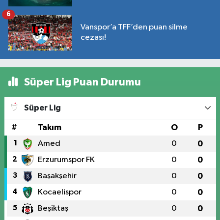
6
Vanspor’a TFF’den puan silme
cezası!
Süper Lig Puan Durumu
Süper Lig
#
Takım
O
P
1
Amed
0
0
2
Erzurumspor FK
0
0
3
Başakşehir
0
0
4
Kocaelispor
0
0
5
Beşiktaş
0
0