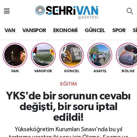
Van Nöbetçi Eczaneler
VAN
VANSPOR
EKONOMİ
GÜNCEL
SPOR
S
Van Hava Durumu
VAN Namaz Vakitleri
Van Trafik Yoğunluk Haritası
VAN
VANSPOR
GÜNCEL
ASAYİŞ
BÖLGE
EĞİTİM
Süper Lig Puan Durumu ve Fikstür
YKS'de bir sorunun cevabı
Tüm Manşetler
değişti, bir soru iptal
edildi!
Son Dakika Haberleri
Yükseköğretim Kurumları Sınavı'nda bu yıl
Haber Arşivi