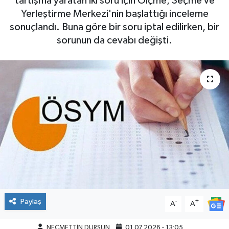
tartışma yaratan iki soru için Ölçme, Seçme ve
Yerleştirme Merkezi'nin başlattığı inceleme
sonuçlandı. Buna göre bir soru iptal edilirken, bir
sorunun da cevabı değişti.
Paylaş
-
+
A
A
NECMETTİN DURSUN
01.07.2026 - 13:05