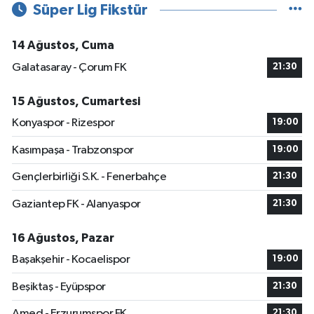
Süper Lig Fikstür
14 Ağustos, Cuma
Galatasaray - Çorum FK
21:30
15 Ağustos, Cumartesi
Konyaspor - Rizespor
19:00
Kasımpaşa - Trabzonspor
19:00
Gençlerbirliği S.K. - Fenerbahçe
21:30
Gaziantep FK - Alanyaspor
21:30
16 Ağustos, Pazar
Başakşehir - Kocaelispor
19:00
Beşiktaş - Eyüpspor
21:30
Amed - Erzurumspor FK
21:30