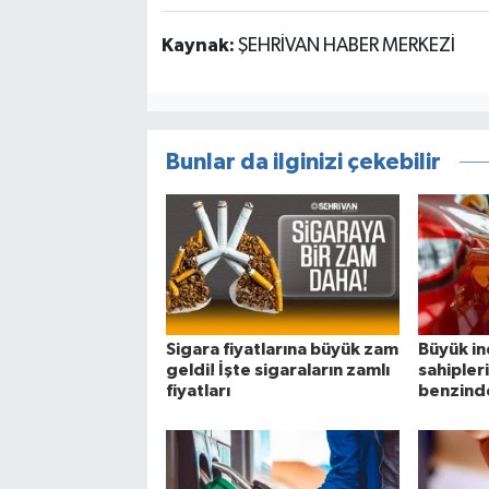
Kaynak:
ŞEHRİVAN HABER MERKEZİ
Bunlar da ilginizi çekebilir
Sigara fiyatlarına büyük zam
Büyük in
geldi! İşte sigaraların zamlı
sahipler
fiyatları
benzinde