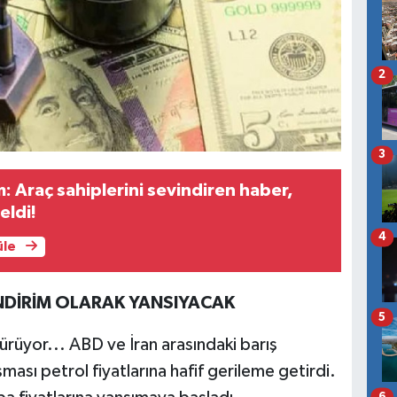
2
3
m: Araç sahiplerini sevindiren haber,
eldi!
4
üle
NDİRİM OLARAK YANSIYACAK
5
ürüyor... ABD ve İran arasındaki barış
ası petrol fiyatlarına hafif gerileme getirdi.
6