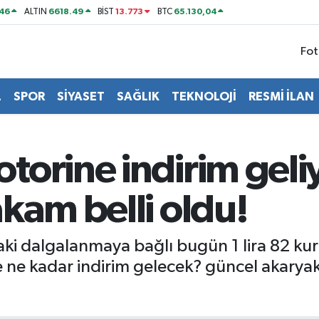
46
6618.49
13.773
65.130,04
ALTIN
BİST
BTC
Fot
L
SPOR
SİYASET
SAĞLIK
TEKNOLOJİ
RESMİ İLAN
torine indirim gel
kam belli oldu!
aki dalgalanmaya bağlı bugün 1 lira 82 k
 ne kadar indirim gelecek? güncel akaryakıt f