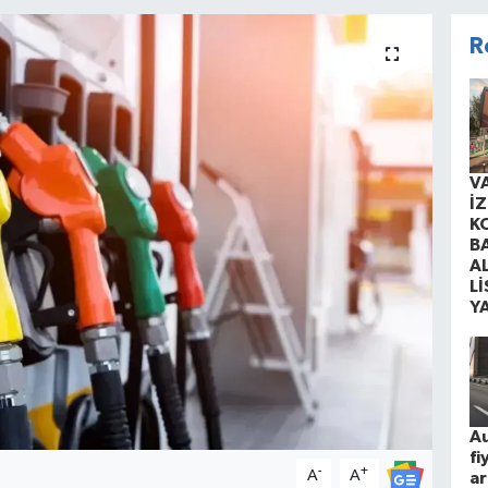
R
V
İ
K
B
A
Lİ
Y
Au
fi
-
+
A
A
ar