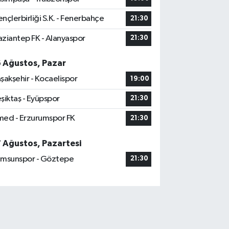
nçlerbirliği S.K. - Fenerbahçe
21:30
ziantep FK - Alanyaspor
21:30
6 Ağustos, Pazar
şakşehir - Kocaelispor
19:00
şiktaş - Eyüpspor
21:30
ed - Erzurumspor FK
21:30
7 Ağustos, Pazartesi
msunspor - Göztepe
21:30