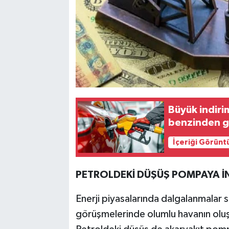
Büyük indiri
benzinden g
İçeriği Görünt
PETROLDEKİ DÜŞÜŞ POMPAYA İ
Enerji piyasalarında dalgalanmalar s
görüşmelerinde olumlu havanın oluşm