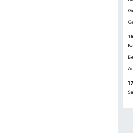
Ge
Ga
1
Ba
Be
Am
1
Sa