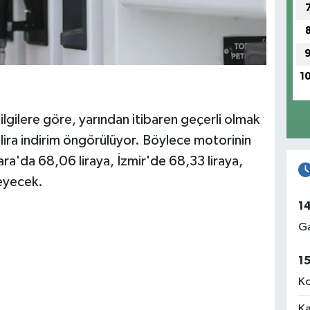
1
lgilere göre, yarından itibaren geçerli olmak
 lira indirim öngörülüyor. Böylece motorinin
kara'da 68,06 liraya, İzmir'de 68,33 liraya,
leyecek.
1
Ga
1
Ko
Ka