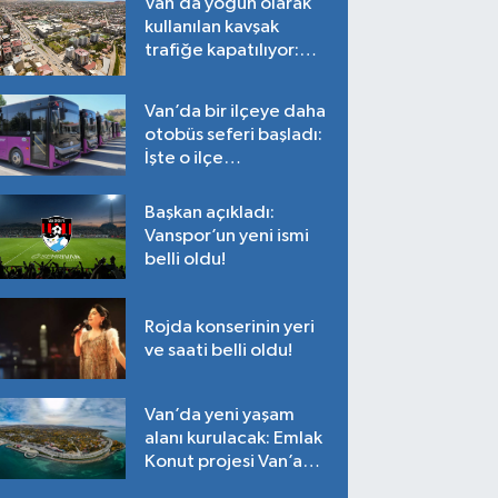
Van’da yoğun olarak
kullanılan kavşak
trafiğe kapatılıyor:
Tarih belli oldu!
Van’da bir ilçeye daha
otobüs seferi başladı:
İşte o ilçe…
Başkan açıkladı:
Vanspor’un yeni ismi
belli oldu!
Rojda konserinin yeri
ve saati belli oldu!
Van’da yeni yaşam
alanı kurulacak: Emlak
Konut projesi Van’a
geliyor!