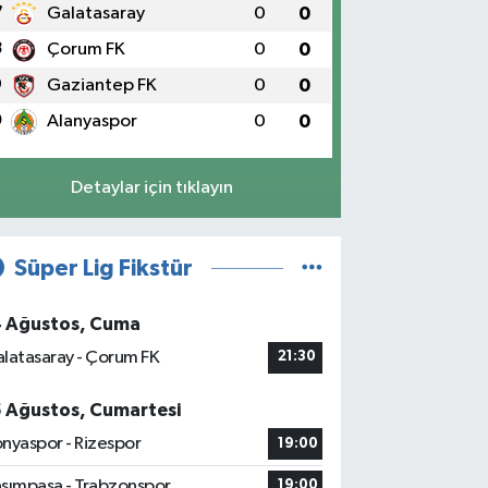
7
Galatasaray
0
0
8
Çorum FK
0
0
9
Gaziantep FK
0
0
0
Alanyaspor
0
0
Detaylar için tıklayın
Süper Lig Fikstür
4 Ağustos, Cuma
latasaray - Çorum FK
21:30
5 Ağustos, Cumartesi
nyaspor - Rizespor
19:00
sımpaşa - Trabzonspor
19:00