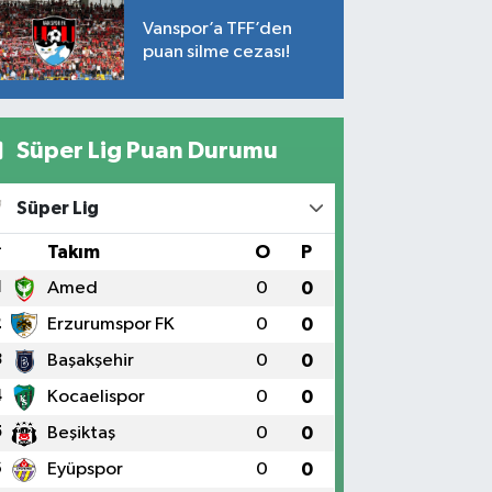
Vanspor’a TFF’den
puan silme cezası!
Süper Lig Puan Durumu
Süper Lig
#
Takım
O
P
1
Amed
0
0
2
Erzurumspor FK
0
0
3
Başakşehir
0
0
4
Kocaelispor
0
0
5
Beşiktaş
0
0
6
Eyüpspor
0
0