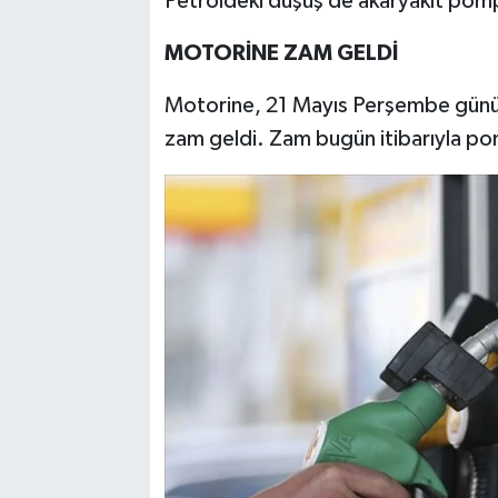
Petroldeki düşüş de akaryakıt pomp
MOTORİNE ZAM GELDİ
Motorine, 21 Mayıs Perşembe günün
zam geldi. Zam bugün itibarıyla po