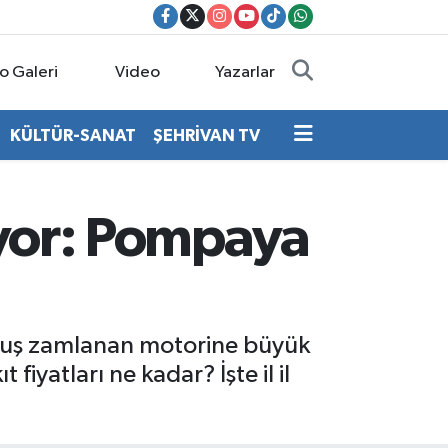
o Galeri
Video
Yazarlar
KÜLTÜR-SANAT
ŞEHRİVAN TV
iyor: Pompaya
uruş zamlanan motorine büyük
iyatları ne kadar? İşte il il