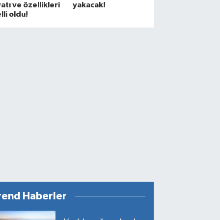
yatı ve özellikleri
yakacak!
lli oldu!
rend Haberler