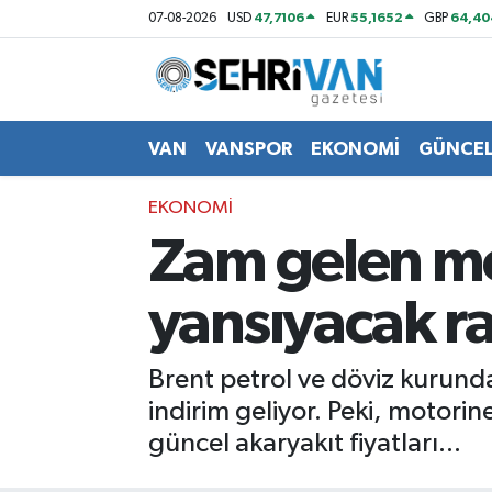
47,7106
55,1652
64,40
07-08-2026
USD
EUR
GBP
Van Nöbetçi Eczaneler
Van Hava Durumu
VAN
VANSPOR
EKONOMİ
GÜNCE
VAN Namaz Vakitleri
EKONOMİ
Zam gelen mo
Van Trafik Yoğunluk Haritası
yansıyacak ra
Süper Lig Puan Durumu ve Fikstür
Tüm Manşetler
Brent petrol ve döviz kurund
indirim geliyor. Peki, motorine
Son Dakika Haberleri
güncel akaryakıt fiyatları...
Haber Arşivi