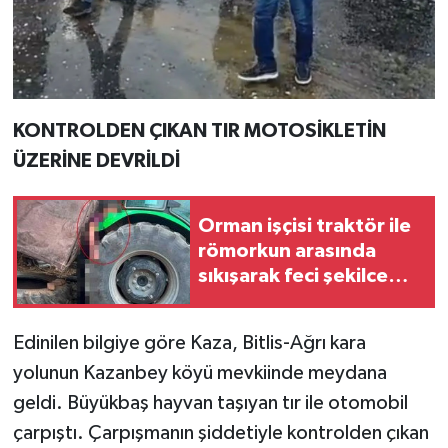
KONTROLDEN ÇIKAN TIR MOTOSİKLETİN
ÜZERİNE DEVRİLDİ
Orman işçisi traktör ile
römorkun arasında
sıkışarak feci şekilce
can verdi!
Edinilen bilgiye göre Kaza, Bitlis-Ağrı kara
yolunun Kazanbey köyü mevkiinde meydana
geldi. Büyükbaş hayvan taşıyan tır ile otomobil
çarpıştı. Çarpışmanın şiddetiyle kontrolden çıkan