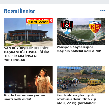
Resmi İlanlar
RESMİ İLANDIR
Vanspor-Kayserispor
VAN BÜYÜKŞEHİR BELEDİYE
maçının hakemi belli oldu!
BAŞKANLIĞI TUŞBA EĞİTİM
TESİSİ KABA İNŞAAT
YAPTIRACAK
Rojda konserinin yeri ve
Kontrolden çıkan yolcu
saati belli oldu!
otobüsü devrildi: 6 kişi
öldü, 22 kişi yaralandı!