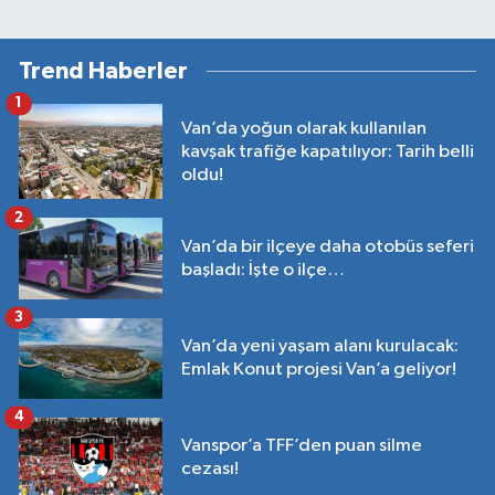
Trend Haberler
1
Van’da yoğun olarak kullanılan
kavşak trafiğe kapatılıyor: Tarih belli
oldu!
2
Van’da bir ilçeye daha otobüs seferi
başladı: İşte o ilçe…
3
Van’da yeni yaşam alanı kurulacak:
Emlak Konut projesi Van’a geliyor!
4
Vanspor’a TFF’den puan silme
cezası!