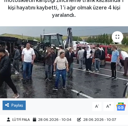
motosikletin karıştığı zincirleme trafik kazasında 1
kişi hayatını kaybetti, 1'i ağır olmak üzere 4 kişi
yaralandı.
Paylaş
-
+
A
A
LÜTFİ PALA
28.06.2026 - 10:04
28.06.2026 - 10:07