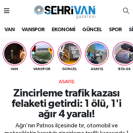
Van Nöbetçi Eczaneler
VAN
VANSPOR
EKONOMİ
GÜNCEL
SPOR
S
Van Hava Durumu
VAN Namaz Vakitleri
Van Trafik Yoğunluk Haritası
VAN
VANSPOR
GÜNCEL
ASAYİŞ
BÖLGE
ASAYİŞ
Süper Lig Puan Durumu ve Fikstür
Zincirleme trafik kazası
Tüm Manşetler
felaketi getirdi: 1 ölü, 1'i
ağır 4 yaralı!
Son Dakika Haberleri
Ağrı'nın Patnos ilçesinde tır, otomobil ve
Haber Arşivi