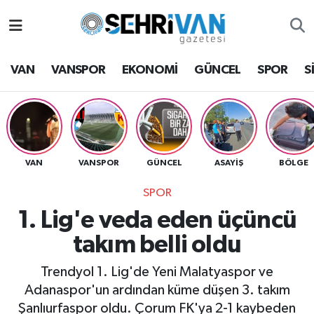
Van Nöbetçi Eczaneler
VAN
VANSPOR
EKONOMİ
GÜNCEL
SPOR
S
Van Hava Durumu
VAN Namaz Vakitleri
Van Trafik Yoğunluk Haritası
VAN
VANSPOR
GÜNCEL
ASAYİŞ
BÖLGE
SPOR
Süper Lig Puan Durumu ve Fikstür
1. Lig'e veda eden üçüncü
Tüm Manşetler
takım belli oldu
Son Dakika Haberleri
Trendyol 1. Lig'de Yeni Malatyaspor ve
Adanaspor'un ardından küme düşen 3. takım
Haber Arşivi
Şanlıurfaspor oldu. Çorum FK'ya 2-1 kaybeden