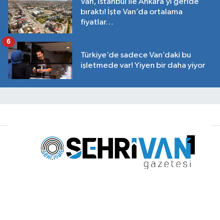
Van, İstanbul ile Ankara’yı geride
bıraktı! İşte Van’da ortalama
fiyatlar…
6
Türkiye’de sadece Van’daki bu
işletmede var! Yiyen bir daha yiyor