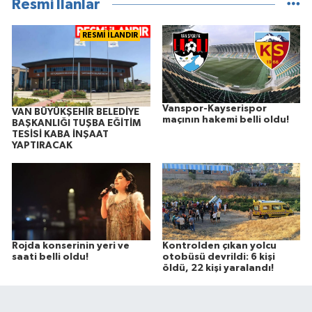
Resmi İlanlar
RESMİ İLANDIR
Vanspor-Kayserispor
VAN BÜYÜKŞEHİR BELEDİYE
maçının hakemi belli oldu!
BAŞKANLIĞI TUŞBA EĞİTİM
TESİSİ KABA İNŞAAT
YAPTIRACAK
Rojda konserinin yeri ve
Kontrolden çıkan yolcu
saati belli oldu!
otobüsü devrildi: 6 kişi
öldü, 22 kişi yaralandı!