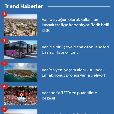
Trend Haberler
1
Van’da yoğun olarak kullanılan
kavşak trafiğe kapatılıyor: Tarih belli
oldu!
2
Van’da bir ilçeye daha otobüs seferi
başladı: İşte o ilçe…
3
Van’da yeni yaşam alanı kurulacak:
Emlak Konut projesi Van’a geliyor!
4
Vanspor’a TFF’den puan silme
cezası!
5