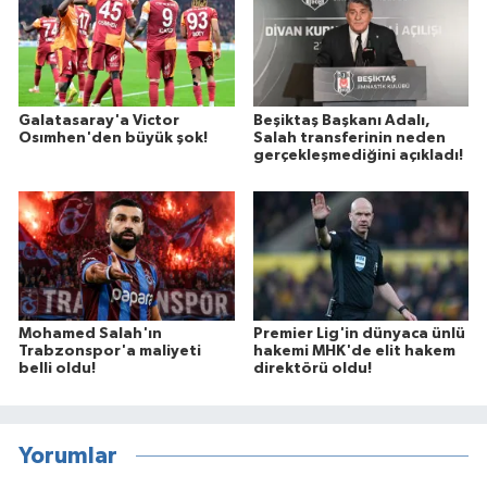
Galatasaray'a Victor
Beşiktaş Başkanı Adalı,
Osımhen'den büyük şok!
Salah transferinin neden
gerçekleşmediğini açıkladı!
Mohamed Salah'ın
Premier Lig'in dünyaca ünlü
Trabzonspor'a maliyeti
hakemi MHK'de elit hakem
belli oldu!
direktörü oldu!
Yorumlar