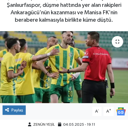
Şanlııurfaspor, düşme hattında yer alan rakipleri
Ankaragücü'nün kazanması ve Manisa FK'nin
berabere kalmasıyla birlikte küme düştü.
Paylaş
-
+
A
A
ZENÜN YEŞİL
04.05.2025 - 19:11