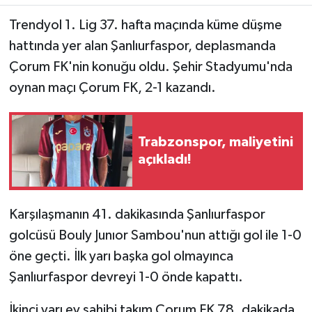
Trendyol 1. Lig 37. hafta maçında küme düşme
hattında yer alan Şanlıurfaspor, deplasmanda
Çorum FK'nin konuğu oldu. Şehir Stadyumu'nda
oynan maçı Çorum FK, 2-1 kazandı.
Trabzonspor, maliyetini
açıkladı!
Karşılaşmanın 41. dakikasında Şanlıurfaspor
golcüsü Bouly Junıor Sambou'nun attığı gol ile 1-0
öne geçti. İlk yarı başka gol olmayınca
Şanlıurfaspor devreyi 1-0 önde kapattı.
İkinci yarı ev sahibi takım Çorum FK 78. dakikada