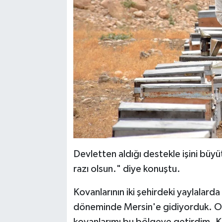
Devletten aldığı destekle işini büy
razı olsun." diye konuştu.
Kovanlarının iki şehirdeki yaylalar
döneminde Mersin'e gidiyorduk. O d
kovanlarımı bu bölgeye getirdim. K