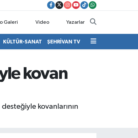
o Galeri
Video
Yazarlar
KÜLTÜR-SANAT
ŞEHRİVAN TV
ğiyle kovan
t desteğiyle kovanlarının