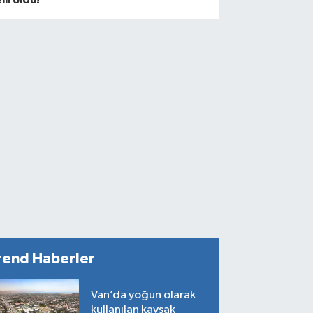
rend Haberler
Van’da yoğun olarak
kullanılan kavşak