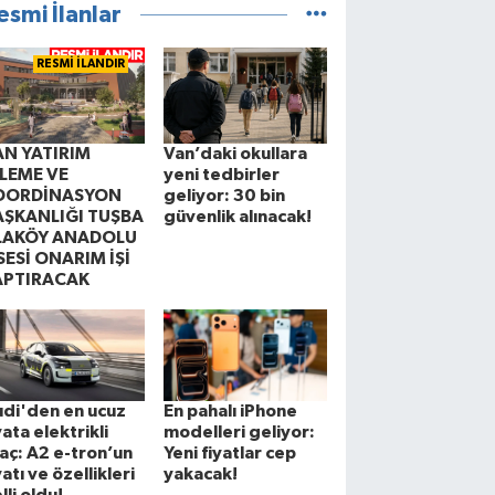
esmi İlanlar
RESMİ İLANDIR
AN YATIRIM
Van’daki okullara
ZLEME VE
yeni tedbirler
OORDİNASYON
geliyor: 30 bin
AŞKANLIĞI TUŞBA
güvenlik alınacak!
LAKÖY ANADOLU
SESİ ONARIM İŞİ
APTIRACAK
di'den en ucuz
En pahalı iPhone
yata elektrikli
modelleri geliyor:
aç: A2 e-tron’un
Yeni fiyatlar cep
yatı ve özellikleri
yakacak!
lli oldu!