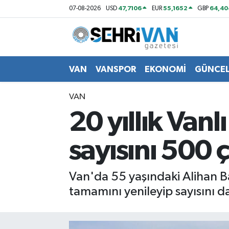
47,7106
55,1652
64,40
07-08-2026
USD
EUR
GBP
Van Nöbetçi Eczaneler
Van Hava Durumu
VAN
VANSPOR
EKONOMİ
GÜNCE
VAN Namaz Vakitleri
VAN
20 yıllık Vanl
Van Trafik Yoğunluk Haritası
sayısını 500 ç
Süper Lig Puan Durumu ve Fikstür
Tüm Manşetler
Van'da 55 yaşındaki Alihan Ba
tamamını yenileyip sayısını d
Son Dakika Haberleri
Haber Arşivi