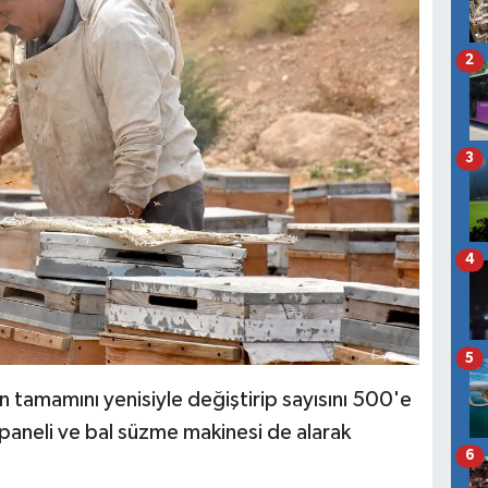
2
3
4
5
n tamamını yenisiyle değiştirip sayısını 500'e
 paneli ve bal süzme makinesi de alarak
6