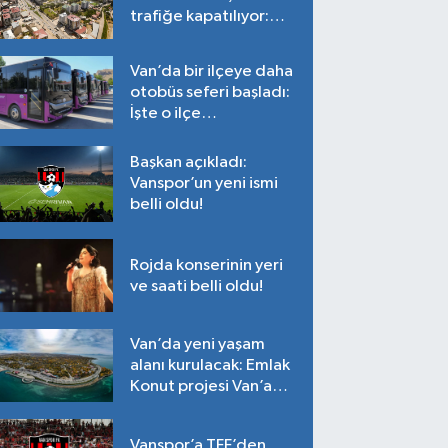
trafiğe kapatılıyor:
Tarih belli oldu!
Van’da bir ilçeye daha
otobüs seferi başladı:
İşte o ilçe…
Başkan açıkladı:
Vanspor’un yeni ismi
belli oldu!
Rojda konserinin yeri
ve saati belli oldu!
Van’da yeni yaşam
alanı kurulacak: Emlak
Konut projesi Van’a
geliyor!
Vanspor’a TFF’den