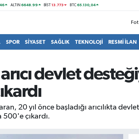
46
6648.99
13.773
65.130,04
ALTIN
BİST
BTC
Fot
L
SPOR
SİYASET
SAĞLIK
TEKNOLOJİ
RESMİ İLAN
ı arıcı devlet deste
ıkardı
ran, 20 yıl önce başladığı arıcılıkta devle
a 500'e çıkardı.