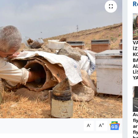
R
V
İ
K
B
A
Lİ
Y
Au
fi
-
+
A
A
ar
fi
be