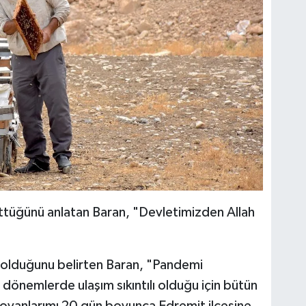
üttüğünü anlatan Baran, "Devletimizden Allah
da olduğunu belirten Baran, "Pandemi
önemlerde ulaşım sıkıntılı olduğu için bütün
ovanlarımı 20 gün boyunca Edremit ilçesine