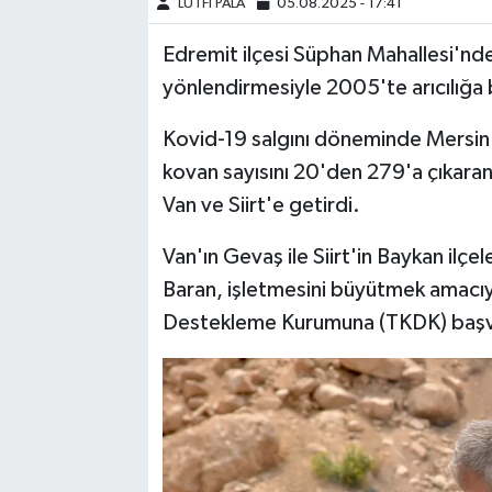
LÜTFİ PALA
05.08.2025 - 17:41
Edremit ilçesi Süphan Mahallesi'nd
yönlendirmesiyle 2005'te arıcılığa 
Kovid-19 salgını döneminde Mersin
kovan sayısını 20'den 279'a çıkaran 
Van ve Siirt'e getirdi.
Van'ın Gevaş ile Siirt'in Baykan ilçel
Baran, işletmesini büyütmek amacıy
Destekleme Kurumuna (TKDK) baş