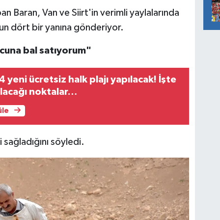
n Baran, Van ve Siirt'in verimli yaylalarında
dun dört bir yanına gönderiyor.
ucuna bal satıyorum"
 yeni ücretsiz halk plajı yapılacak! İşte
pılacağı noktalar…
üle
i sağladığını söyledi.