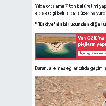
Yılda ortalama 7 ton bal üretimi yapa
elde ettiği balı, sipariş üzerine yur
"Türkiye'nin bir ucundan diğer 
Van Gölü’ne 4
plajların ya
İçeriği Görünt
Baran, aile mesleği arıcılıkla geçimin