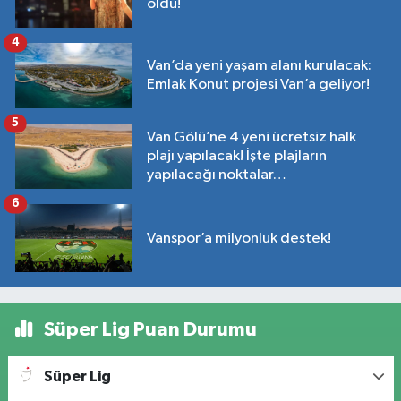
oldu!
4
Van’da yeni yaşam alanı kurulacak:
Emlak Konut projesi Van’a geliyor!
5
Van Gölü’ne 4 yeni ücretsiz halk
plajı yapılacak! İşte plajların
yapılacağı noktalar…
6
Vanspor’a milyonluk destek!
Süper Lig Puan Durumu
Süper Lig