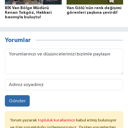
BİK Van Bölge Müdürü
Van Gölü’nün renk değişimi
Kenan Tokgöz, Hakkari
görenleri şaşkına çevirdi!
basınıyla buluştu!
Yorumlar
Gönder
Yorum yazarak
topluluk kurallarımızı
kabul etmiş bulunuyor
ve tüm sorumluluğu üstleniyorsunuz. Yazılan yorumlardan