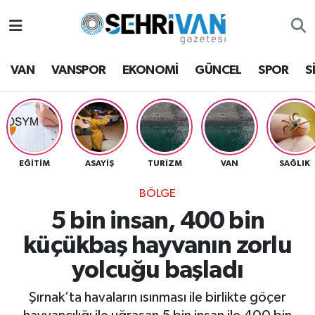
Van Nöbetçi Eczaneler
VAN
VANSPOR
EKONOMİ
GÜNCEL
SPOR
S
Van Hava Durumu
VAN Namaz Vakitleri
Van Trafik Yoğunluk Haritası
EĞİTİM
ASAYİŞ
TURİZM
VAN
SAĞLIK
BÖLGE
Süper Lig Puan Durumu ve Fikstür
5 bin insan, 400 bin
Tüm Manşetler
küçükbaş hayvanın zorlu
yolcuğu başladı
Son Dakika Haberleri
Şırnak’ta havaların ısınması ile birlikte göçer
Haber Arşivi