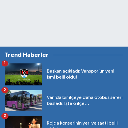
Trend Haberler
1
Başkan açıkladı: Vanspor’un yeni
ismi belli oldu!
2
Van’da bir ilçeye daha otobüs seferi
başladı: İşte o ilçe…
3
Rojda konserinin yeri ve saati belli