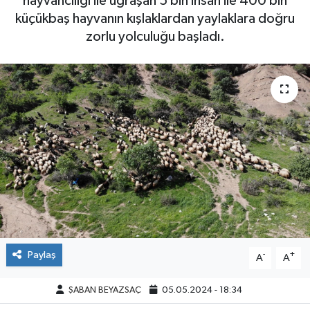
hayvancılığı ile uğraşan 5 bin insan ile 400 bin
küçükbaş hayvanın kışlaklardan yaylaklara doğru
zorlu yolculuğu başladı.
Paylaş
-
+
A
A
ŞABAN BEYAZSAÇ
05.05.2024 - 18:34