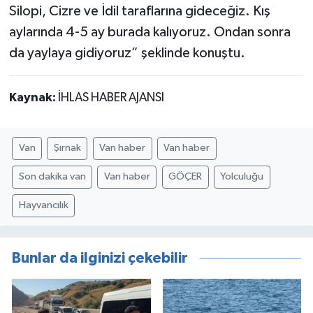
Silopi, Cizre ve İdil taraflarına gideceğiz. Kış
aylarında 4-5 ay burada kalıyoruz. Ondan sonra
da yaylaya gidiyoruz” şeklinde konuştu.
Kaynak:
İHLAS HABER AJANSI
Van
Şırnak
Van haber
Van haber
Son dakika van
Van haber
GÖÇER
Yolculuğu
Hayvancılık
Bunlar da ilginizi çekebilir