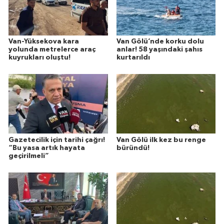
Van-Yüksekova kara
Van Gölü’nde korku dolu
yolunda metrelerce araç
anlar! 58 yaşındaki şahıs
kuyrukları oluştu!
kurtarıldı
Gazetecilik için tarihi çağrı!
Van Gölü ilk kez bu renge
“Bu yasa artık hayata
büründü!
geçirilmeli”