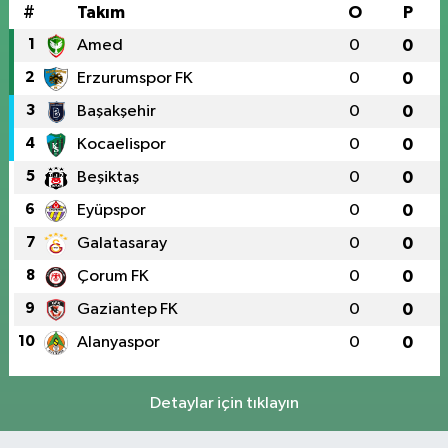
#
Takım
O
P
1
Amed
0
0
2
Erzurumspor FK
0
0
3
Başakşehir
0
0
4
Kocaelispor
0
0
5
Beşiktaş
0
0
6
Eyüpspor
0
0
7
Galatasaray
0
0
8
Çorum FK
0
0
9
Gaziantep FK
0
0
10
Alanyaspor
0
0
Detaylar için tıklayın