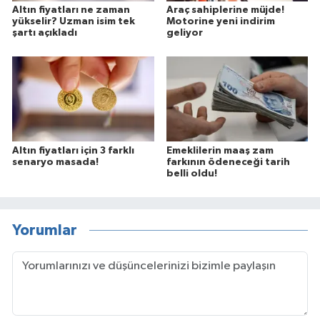
Altın fiyatları ne zaman
Araç sahiplerine müjde!
yükselir? Uzman isim tek
Motorine yeni indirim
şartı açıkladı
geliyor
Altın fiyatları için 3 farklı
Emeklilerin maaş zam
senaryo masada!
farkının ödeneceği tarih
belli oldu!
Yorumlar