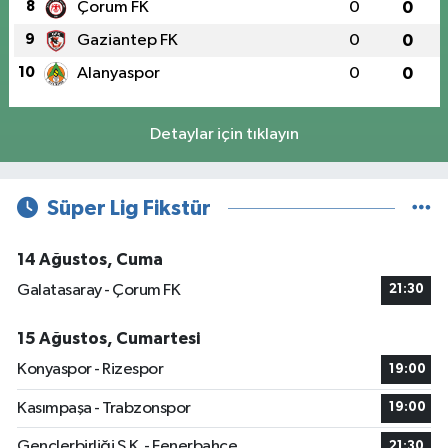
8
Çorum FK
0
0
9
Gaziantep FK
0
0
10
Alanyaspor
0
0
Detaylar için tıklayın
Süper Lig Fikstür
14 Ağustos, Cuma
Galatasaray - Çorum FK
21:30
15 Ağustos, Cumartesi
Konyaspor - Rizespor
19:00
Kasımpaşa - Trabzonspor
19:00
Gençlerbirliği S.K. - Fenerbahçe
21:30