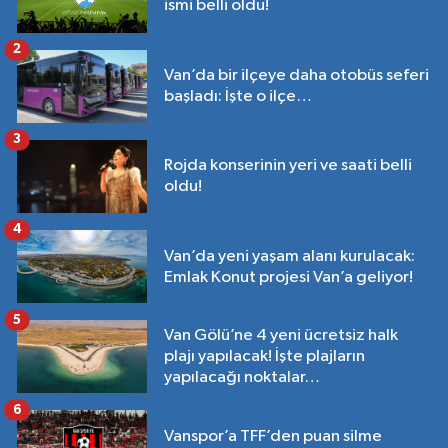
ismi belli oldu!
2
Van’da bir ilçeye daha otobüs seferi
başladı: İşte o ilçe…
3
Rojda konserinin yeri ve saati belli
oldu!
4
Van’da yeni yaşam alanı kurulacak:
Emlak Konut projesi Van’a geliyor!
5
Van Gölü’ne 4 yeni ücretsiz halk
plajı yapılacak! İşte plajların
yapılacağı noktalar…
6
Vanspor’a TFF’den puan silme