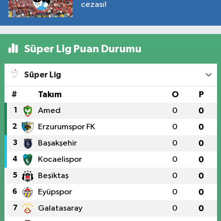
cezası!
Süper Lig Puan Durumu
Süper Lig
#
Takım
O
P
1
Amed
0
0
2
Erzurumspor FK
0
0
3
Başakşehir
0
0
4
Kocaelispor
0
0
5
Beşiktaş
0
0
6
Eyüpspor
0
0
7
Galatasaray
0
0