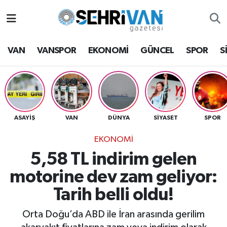
Van Nöbetçi Eczaneler
VAN
VANSPOR
EKONOMİ
GÜNCEL
SPOR
S
Van Hava Durumu
VAN Namaz Vakitleri
Van Trafik Yoğunluk Haritası
ASAYİŞ
VAN
DÜNYA
SİYASET
SPOR
EKONOMİ
Süper Lig Puan Durumu ve Fikstür
5,58 TL indirim gelen
Tüm Manşetler
motorine dev zam geliyor:
Tarih belli oldu!
Son Dakika Haberleri
Orta Doğu’da ABD ile İran arasında gerilim
Haber Arşivi