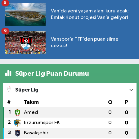
5
Van’da yeni yaşam alanı kurulacak:
Emlak Konut projesi Van’a geliyor!
6
Vanspor’a TFF’den puan silme
cezası!
Süper Lig Puan Durumu
Süper Lig
#
Takım
O
P
1
Amed
0
0
2
Erzurumspor FK
0
0
3
Başakşehir
0
0