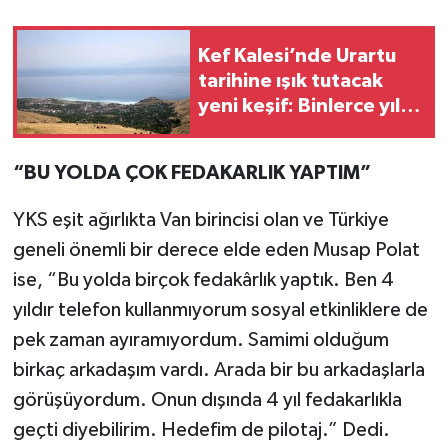
Kef Kalesi’nde Urartu
tarihine ışık tutacak
yeni keşif: Binlerce yıllık
tarih gün yüzüne
çıkarılıyor!
“BU YOLDA ÇOK FEDAKARLIK YAPTIM”
YKS eşit ağırlıkta Van birincisi olan ve Türkiye
geneli önemli bir derece elde eden Musap Polat
ise, “Bu yolda birçok fedakârlık yaptık. Ben 4
yıldır telefon kullanmıyorum sosyal etkinliklere de
pek zaman ayıramıyordum. Samimi olduğum
birkaç arkadaşım vardı. Arada bir bu arkadaşlarla
görüşüyordum. Onun dışında 4 yıl fedakarlıkla
geçti diyebilirim. Hedefim de pilotaj.” Dedi.