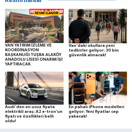
Resmi İlanlar
RESMİ İLANDIR
VAN YATIRIM İZLEME VE
Van’daki okullara yeni
KOORDİNASYON
tedbirler geliyor: 30 bin
BAŞKANLIĞI TUŞBA ALAKÖY
güvenlik alınacak!
ANADOLU LİSESİ ONARIM İŞİ
YAPTIRACAK
Audi'den en ucuz fiyata
En pahalı iPhone modelleri
elektrikli araç: A2 e-tron’un
geliyor: Yeni fiyatlar cep
fiyatı ve özellikleri belli
yakacak!
oldu!