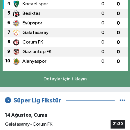
4
Kocaelispor
0
0
5
Beşiktaş
0
0
6
Eyüpspor
0
0
7
Galatasaray
0
0
8
Çorum FK
0
0
9
Gaziantep FK
0
0
10
Alanyaspor
0
0
Detaylar için tıklayın
Süper Lig Fikstür
14 Ağustos, Cuma
Galatasaray - Çorum FK
21:30