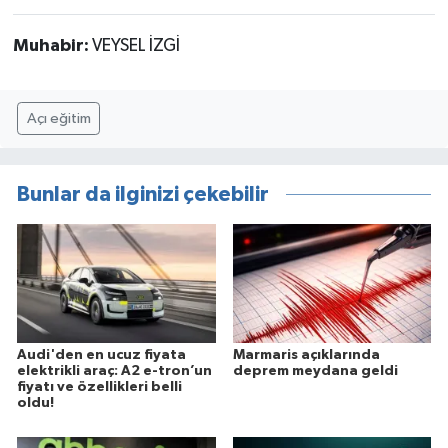
Muhabir:
VEYSEL İZGİ
Açı eğitim
Bunlar da ilginizi çekebilir
Audi'den en ucuz fiyata
Marmaris açıklarında
elektrikli araç: A2 e-tron’un
deprem meydana geldi
fiyatı ve özellikleri belli
oldu!