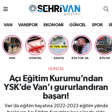
Van Nöbetçi Eczaneler
VAN
VANSPOR
EKONOMİ
GÜNCEL
SPOR
S
Van Hava Durumu
VAN Namaz Vakitleri
Van Trafik Yoğunluk Haritası
VAN
GÜNCEL
ASAYİŞ
BÖLGE
KÜLTÜR-SANAT
GÜNCEL
Süper Lig Puan Durumu ve Fikstür
Açı Eğitim Kurumu’ndan
Tüm Manşetler
YSK’de Van’ı gururlandıran
başarı!
Son Dakika Haberleri
Van’da eğitim hayatına 2022-2023 eğitim yılında
Haber Arşivi