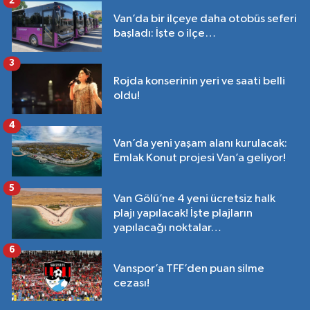
2
Van’da bir ilçeye daha otobüs seferi
başladı: İşte o ilçe…
3
Rojda konserinin yeri ve saati belli
oldu!
4
Van’da yeni yaşam alanı kurulacak:
Emlak Konut projesi Van’a geliyor!
5
Van Gölü’ne 4 yeni ücretsiz halk
plajı yapılacak! İşte plajların
yapılacağı noktalar…
6
Vanspor’a TFF’den puan silme
cezası!