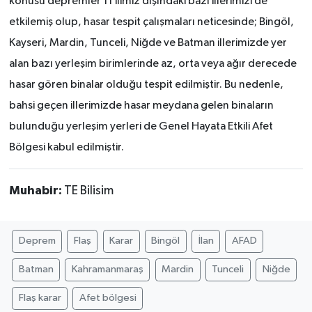
konusu depremler 11 ilimiz dışındaki bazı illerimizi de
etkilemiş olup, hasar tespit çalışmaları neticesinde; Bingöl,
Kayseri, Mardin, Tunceli, Niğde ve Batman illerimizde yer
alan bazı yerleşim birimlerinde az, orta veya ağır derecede
hasar gören binalar olduğu tespit edilmiştir. Bu nedenle,
bahsi geçen illerimizde hasar meydana gelen binaların
bulunduğu yerleşim yerleri de Genel Hayata Etkili Afet
Bölgesi kabul edilmiştir.
Muhabir:
TE Bilisim
Deprem
Flaş
Karar
Bingöl
İlan
AFAD
Batman
Kahramanmaraş
Mardin
Tunceli
Niğde
Flaş karar
Afet bölgesi