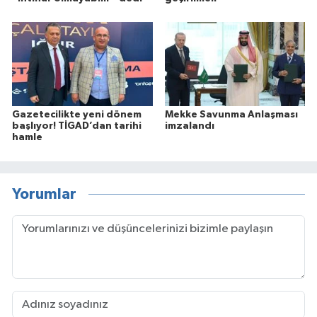
Gazetecilikte yeni dönem
Mekke Savunma Anlaşması
başlıyor! TİGAD’dan tarihi
imzalandı
hamle
Yorumlar