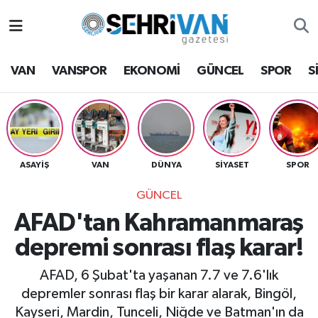
Van Nöbetçi Eczaneler
VAN
VANSPOR
EKONOMİ
GÜNCEL
SPOR
S
Van Hava Durumu
VAN Namaz Vakitleri
Van Trafik Yoğunluk Haritası
ASAYİŞ
VAN
DÜNYA
SİYASET
SPOR
GÜNCEL
Süper Lig Puan Durumu ve Fikstür
AFAD'tan Kahramanmaraş
Tüm Manşetler
depremi sonrası flaş karar!
Son Dakika Haberleri
AFAD, 6 Şubat'ta yaşanan 7.7 ve 7.6'lık
depremler sonrası flaş bir karar alarak, Bingöl,
Haber Arşivi
Kayseri, Mardin, Tunceli, Niğde ve Batman'ın da