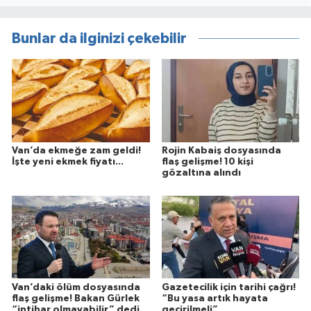
Bunlar da ilginizi çekebilir
Van’da ekmeğe zam geldi!
Rojin Kabaiş dosyasında
İşte yeni ekmek fiyatı...
flaş gelişme! 10 kişi
gözaltına alındı
Van’daki ölüm dosyasında
Gazetecilik için tarihi çağrı!
flaş gelişme! Bakan Gürlek
“Bu yasa artık hayata
“intihar olmayabilir” dedi
geçirilmeli”