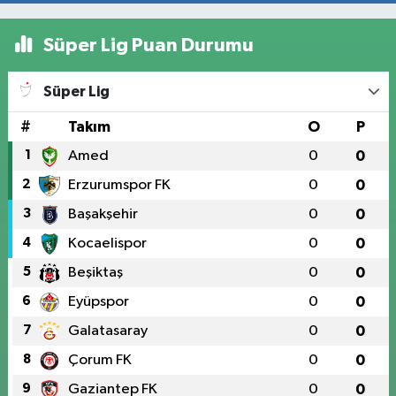
Süper Lig Puan Durumu
Süper Lig
#
Takım
O
P
1
Amed
0
0
2
Erzurumspor FK
0
0
3
Başakşehir
0
0
4
Kocaelispor
0
0
5
Beşiktaş
0
0
6
Eyüpspor
0
0
7
Galatasaray
0
0
8
Çorum FK
0
0
9
Gaziantep FK
0
0