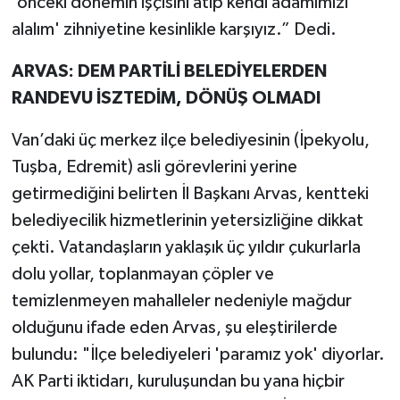
'önceki dönemin işçisini atıp kendi adamımızı
alalım' zihniyetine kesinlikle karşıyız.” Dedi.
ARVAS: DEM PARTİLİ BELEDİYELERDEN
RANDEVU İSZTEDİM, DÖNÜŞ OLMADI
Van’daki üç merkez ilçe belediyesinin (İpekyolu,
Tuşba, Edremit) asli görevlerini yerine
getirmediğini belirten İl Başkanı Arvas, kentteki
belediyecilik hizmetlerinin yetersizliğine dikkat
çekti. Vatandaşların yaklaşık üç yıldır çukurlarla
dolu yollar, toplanmayan çöpler ve
temizlenmeyen mahalleler nedeniyle mağdur
olduğunu ifade eden Arvas, şu eleştirilerde
bulundu: "İlçe belediyeleri 'paramız yok' diyorlar.
AK Parti iktidarı, kuruluşundan bu yana hiçbir