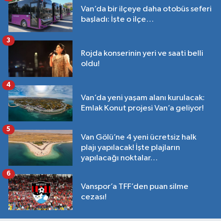
Van’da bir ilçeye daha otobüs seferi
başladı: İşte o ilçe…
3
Rojda konserinin yeri ve saati belli
oldu!
4
Van’da yeni yaşam alanı kurulacak:
Emlak Konut projesi Van’a geliyor!
5
Van Gölü’ne 4 yeni ücretsiz halk
plajı yapılacak! İşte plajların
yapılacağı noktalar…
6
Vanspor’a TFF’den puan silme
cezası!