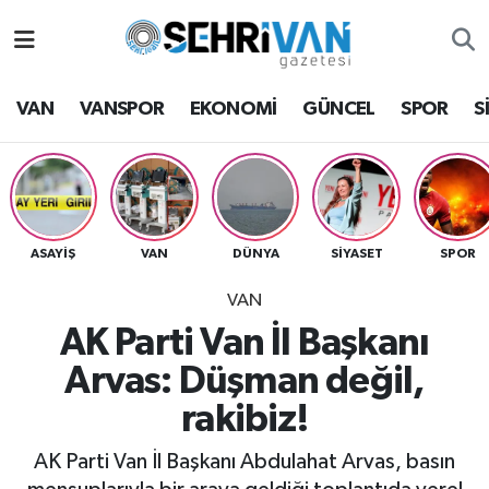
Van Nöbetçi Eczaneler
VAN
VANSPOR
EKONOMİ
GÜNCEL
SPOR
S
Van Hava Durumu
VAN Namaz Vakitleri
Van Trafik Yoğunluk Haritası
ASAYİŞ
VAN
DÜNYA
SİYASET
SPOR
VAN
Süper Lig Puan Durumu ve Fikstür
AK Parti Van İl Başkanı
Tüm Manşetler
Arvas: Düşman değil,
rakibiz!
Son Dakika Haberleri
AK Parti Van İl Başkanı Abdulahat Arvas, basın
Haber Arşivi