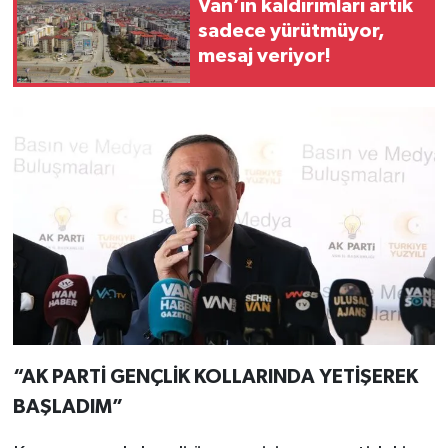
Van’ın kaldırımları artık
sadece yürütmüyor,
mesaj veriyor!
“AK PARTİ GENÇLİK KOLLARINDA YETİŞEREK
BAŞLADIM”