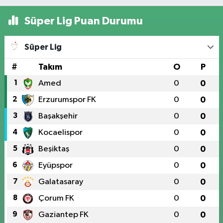
Süper Lig Puan Durumu
Süper Lig
#
Takım
O
P
1
Amed
0
0
2
Erzurumspor FK
0
0
3
Başakşehir
0
0
4
Kocaelispor
0
0
5
Beşiktaş
0
0
6
Eyüpspor
0
0
7
Galatasaray
0
0
8
Çorum FK
0
0
9
Gaziantep FK
0
0