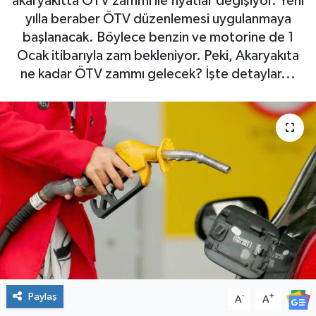
akaryakıtta ÖTV zammı ile fiyatlar değişiyor. Yeni
yılla beraber ÖTV düzenlemesi uygulanmaya
başlanacak. Böylece benzin ve motorine de 1
Ocak itibarıyla zam bekleniyor. Peki, Akaryakıta
ne kadar ÖTV zammı gelecek? İşte detaylar...
Paylaş
-
+
A
A