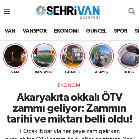
Van Nöbetçi Eczaneler
VAN
VANSPOR
EKONOMİ
GÜNCEL
SPOR
S
Van Hava Durumu
VAN Namaz Vakitleri
Van Trafik Yoğunluk Haritası
VAN
VANSPOR
GÜNCEL
ASAYİŞ
BÖLGE
EKONOMİ
Süper Lig Puan Durumu ve Fikstür
Akaryakıta okkalı ÖTV
Tüm Manşetler
zammı geliyor: Zammın
tarihi ve miktarı belli oldu!
Son Dakika Haberleri
1 Ocak itibarıyla her şeye zam gelirken
Haber Arşivi