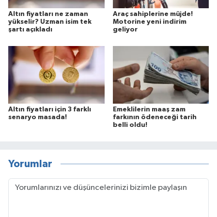
Altın fiyatları ne zaman
Araç sahiplerine müjde!
yükselir? Uzman isim tek
Motorine yeni indirim
şartı açıkladı
geliyor
Altın fiyatları için 3 farklı
Emeklilerin maaş zam
senaryo masada!
farkının ödeneceği tarih
belli oldu!
Yorumlar