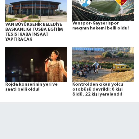
Vanspor-Kayserispor
VAN BÜYÜKŞEHİR BELEDİYE
maçının hakemi belli oldu!
BAŞKANLIĞI TUŞBA EĞİTİM
TESİSİ KABA İNŞAAT
YAPTIRACAK
Rojda konserinin yeri ve
Kontrolden çıkan yolcu
saati belli oldu!
otobüsü devrildi: 6 kişi
öldü, 22 kişi yaralandı!