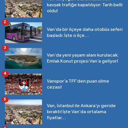
kavşak trafiğe kapatılıyor: Tarih belli
oldu!
2
Van’da bir ilçeye daha otobüs seferi
başladı: İşte o ilçe…
3
Van’da yeni yaşam alanı kurulacak:
Emlak Konut projesi Van’a geliyor!
4
Vanspor’a TFF’den puan silme
cezası!
5
Van, İstanbul ile Ankara’yı geride
bıraktı! İşte Van’da ortalama
fiyatlar…