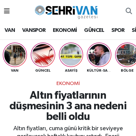
Van Nöbetçi Eczaneler
VAN
VANSPOR
EKONOMİ
GÜNCEL
SPOR
S
Van Hava Durumu
VAN Namaz Vakitleri
Van Trafik Yoğunluk Haritası
VAN
GÜNCEL
ASAYİŞ
BÖLGE
KÜLTÜR-SANAT
EKONOMİ
Süper Lig Puan Durumu ve Fikstür
Altın fiyatlarının
Tüm Manşetler
düşmesinin 3 ana nedeni
belli oldu
Son Dakika Haberleri
Altın fiyatları, cuma günü kritik bir seviyeye
Haber Arşivi