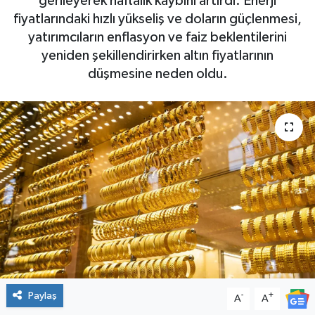
gerileyerek haftalık kaybını artırdı. Enerji
fiyatlarındaki hızlı yükseliş ve doların güçlenmesi,
yatırımcıların enflasyon ve faiz beklentilerini
yeniden şekillendirirken altın fiyatlarının
düşmesine neden oldu.
Paylaş
-
+
A
A