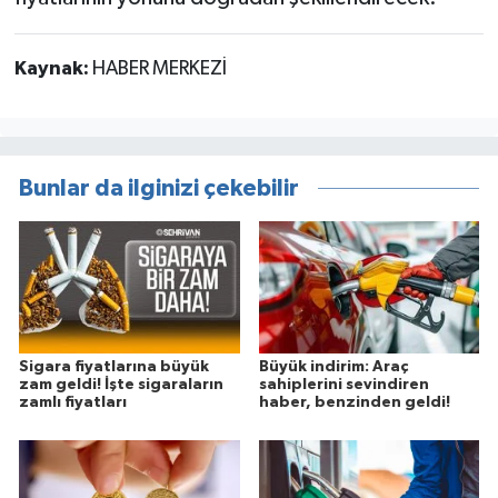
Kaynak:
HABER MERKEZİ
Bunlar da ilginizi çekebilir
Sigara fiyatlarına büyük
Büyük indirim: Araç
zam geldi! İşte sigaraların
sahiplerini sevindiren
zamlı fiyatları
haber, benzinden geldi!