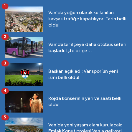
1
Van’da yoğun olarak kullanılan
kavşak trafiğe kapatılıyor: Tarih belli
oldu!
2
Van’da bir ilçeye daha otobüs seferi
başladı: İşte o ilçe…
3
Başkan açıkladı: Vanspor’un yeni
ismi belli oldu!
4
Rojda konserinin yeri ve saati belli
oldu!
5
Van’da yeni yaşam alanı kurulacak:
Emlak Konut projesi Van’a geliyor!