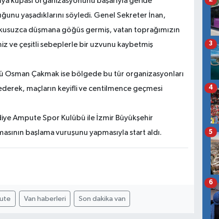
dünya kupası organizasyonunu başarıyla geride
ğunu yaşadıklarını söyledi. Genel Sekreter İnan,
rkusuzca düşmana göğüs germiş, vatan toprağımızın
3
miz ve çeşitli sebeplerle bir uzvunu kaybetmiş
örü Osman Çakmak ise bölgede bu tür organizasyonları
4
derek, maçların keyifli ve centilmence geçmesi
diye Ampute Spor Kulübü ile İzmir Büyükşehir
5
masının başlama vuruşunu yapmasıyla start aldı.
6
ute
Van haberleri
Son dakika van