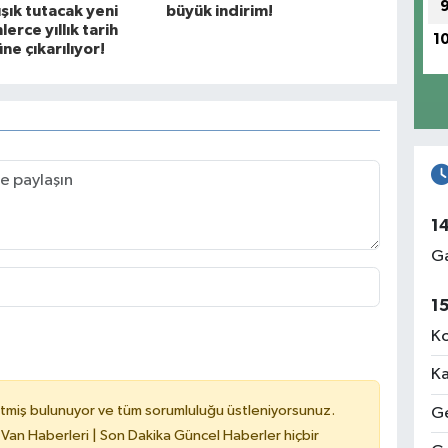
ışık tutacak yeni
büyük indirim!
nlerce yıllık tarih
1
ne çıkarılıyor!
1
Ga
1
Ko
Ka
tmiş bulunuyor ve tüm sorumluluğu üstleniyorsunuz.
Ge
 Van Haberleri | Son Dakika Güncel Haberler hiçbir