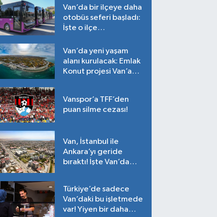
Van’da bir ilçeye daha
otobüs seferi başladı:
İşte o ilçe…
Van’da yeni yaşam
alanı kurulacak: Emlak
Konut projesi Van’a
geliyor!
Vanspor’a TFF’den
puan silme cezası!
Van, İstanbul ile
Ankara’yı geride
bıraktı! İşte Van’da
ortalama fiyatlar…
Türkiye’de sadece
Van’daki bu işletmede
var! Yiyen bir daha