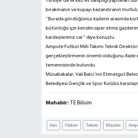
Türkiye'de ilk kez ev sahipliği yaptıkları 
bırakmanın ve kupayı kazandıranın mutlulu
“Burada gördüğünüz kişilerin arasında ko
bütünlüğü için kendini siper etmiş gazileri
kardeşlerimiz var" diye konuştu.
Ampute Futbol Milli Takımı Teknik Direkt
gerçekleştirmenin önemli olduğunu ifade e
temennisinde bulundu.
Müsabakalar, Vali Balcı'nın Etimesgut Bele
Belediyesi Gençlik ve Spor Kulübü karşılaş
Muhabir:
TE Bilisim
Van
Haber
Takımı
Maçları
Amp