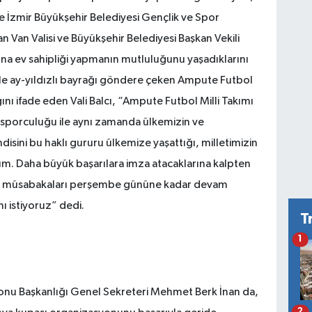
 İzmir Büyükşehir Belediyesi Gençlik ve Spor
 Van Valisi ve Büyükşehir Belediyesi Başkan Vekili
na ev sahipliği yapmanın mutluluğunu yaşadıklarını
ile ay-yıldızlı bayrağı göndere çeken Ampute Futbol
ını ifade eden Vali Balcı, “Ampute Futbol Milli Takımı
porculuğu ile aynı zamanda ülkemizin ve
isini bu haklı gururu ülkemize yaşattığı, milletimizin
um. Daha büyük başarılara imza atacaklarına kalpten
sı müsabakaları perşembe gününe kadar devam
ı istiyoruz” dedi.
T
1
onu Başkanlığı Genel Sekreteri Mehmet Berk İnan da,
2