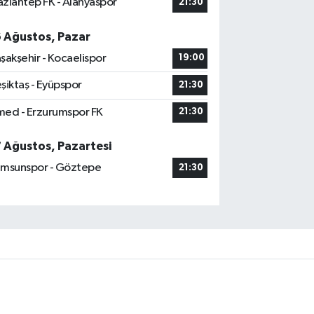
ziantep FK - Alanyaspor
21:30
6 Ağustos, Pazar
şakşehir - Kocaelispor
19:00
şiktaş - Eyüpspor
21:30
ed - Erzurumspor FK
21:30
7 Ağustos, Pazartesi
msunspor - Göztepe
21:30