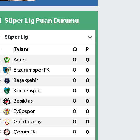
yiyor
Süper Lig Puan Durumu
Süper Lig
#
Takım
O
P
1
Amed
0
0
2
Erzurumspor FK
0
0
3
Başakşehir
0
0
4
Kocaelispor
0
0
5
Beşiktaş
0
0
6
Eyüpspor
0
0
7
Galatasaray
0
0
8
Çorum FK
0
0