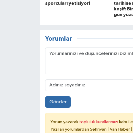
sporcuları yetişiyor!
tarihine 
keşif: Bi
gün yüzü
Yorumlar
Gönder
Yorum yazarak
topluluk kurallarımızı
kabul e
Yazılan yorumlardan Şehrivan | Van Haber |