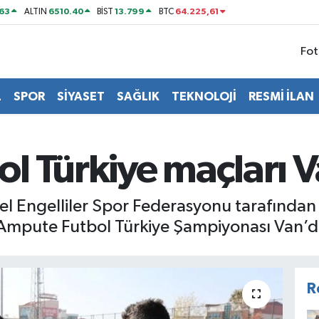
63
6510.40
13.799
64.225,61
ALTIN
BİST
BTC
Fot
L
SPOR
SİYASET
SAĞLIK
TEKNOLOJİ
RESMİ İLAN
l Türkiye maçları V
sel Engelliler Spor Federasyonu tarafından
Ampute Futbol Türkiye Şampiyonası Van’da
R