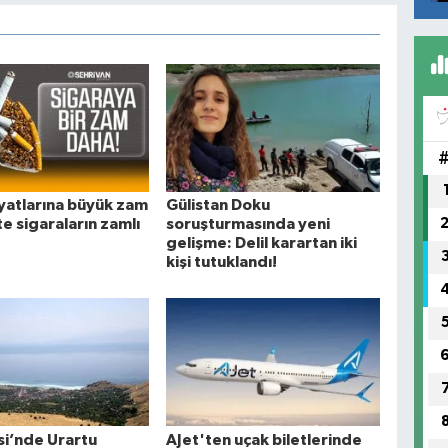
iyatlarına büyük zam
Gülistan Doku
te sigaraların zamlı
soruşturmasında yeni
gelişme: Delil karartan iki
kişi tutuklandı!
si’nde Urartu
AJet'ten uçak biletlerinde