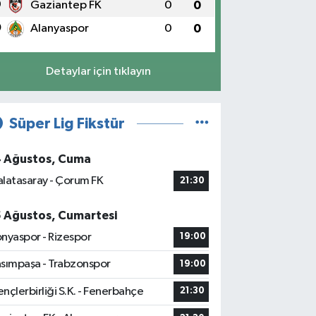
9
Gaziantep FK
0
0
0
Alanyaspor
0
0
Detaylar için tıklayın
Süper Lig Fikstür
4 Ağustos, Cuma
latasaray - Çorum FK
21:30
5 Ağustos, Cumartesi
nyaspor - Rizespor
19:00
sımpaşa - Trabzonspor
19:00
nçlerbirliği S.K. - Fenerbahçe
21:30