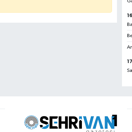
Ga
1
Ba
Be
Am
1
Sa