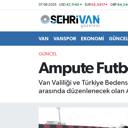
47,7143
55,0317
64,24
07-08-2026
USD
EUR
GBP
Van Nöbetçi Eczaneler
Van Hava Durumu
VAN
VANSPOR
EKONOMİ
GÜNCE
VAN Namaz Vakitleri
GÜNCEL
Ampute Futbo
Van Trafik Yoğunluk Haritası
Süper Lig Puan Durumu ve Fikstür
Van Valiliği ve Türkiye Beden
arasında düzenlenecek olan 
Tüm Manşetler
Son Dakika Haberleri
Haber Arşivi