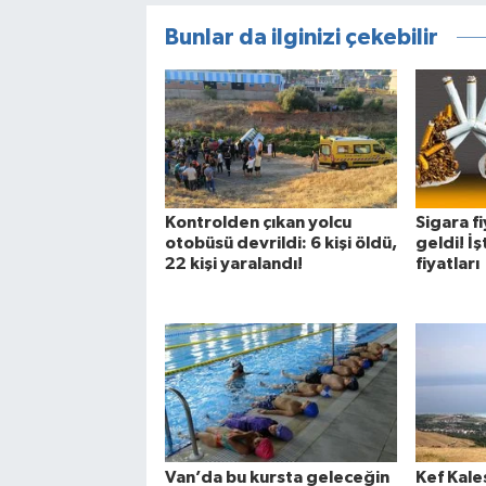
Bunlar da ilginizi çekebilir
Kontrolden çıkan yolcu
Sigara f
otobüsü devrildi: 6 kişi öldü,
geldi! İş
22 kişi yaralandı!
fiyatları
Van’da bu kursta geleceğin
Kef Kale