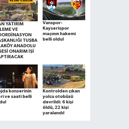
RESMİ İLANDIR
Vanspor-
AN YATIRIM
Kayserispor
ZLEME VE
maçının hakemi
OORDİNASYON
belli oldu!
AŞKANLIĞI TUŞBA
LAKÖY ANADOLU
SESİ ONARIM İŞİ
APTIRACAK
jda konserinin
Kontrolden çıkan
ri ve saati belli
yolcu otobüsü
du!
devrildi: 6 kişi
öldü, 22 kişi
yaralandı!