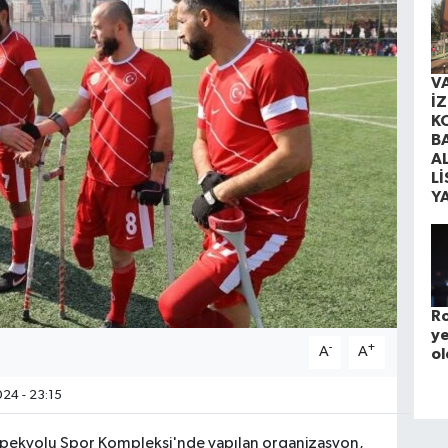
V
İ
K
B
A
Lİ
Y
Ro
ye
-
+
A
A
ol
24 - 23:15
 İpekyolu Spor Kompleksi'nde yapılan organizasyon,