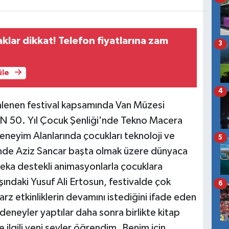
aklar dikkat! Telefon fiyatlarına zam
3
üle
4
nlenen festival kapsamında Van Müzesi
N 50. Yıl Çocuk Şenliği'nde Tekno Macera
Deneyim Alanlarında çocukları teknoloji ve
5
'nde Aziz Sancar başta olmak üzere dünyaca
 zeka destekli animasyonlarla çocuklara
yaşındaki Yusuf Ali Ertosun, festivalde çok
6
tarz etkinliklerin devamını istediğini ifade eden
eneyler yaptılar daha sonra birlikte kitap
le ilgili yeni şeyler öğrendim. Benim için