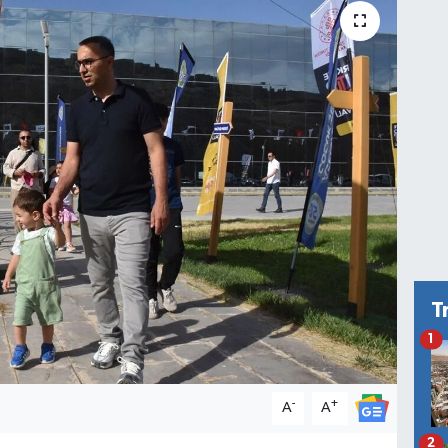
T
1
-
+
A
A
2