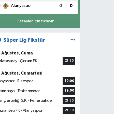
0
Alanyaspor
0
0
Detaylar için tıklayın
Süper Lig Fikstür
4 Ağustos, Cuma
latasaray - Çorum FK
21:30
5 Ağustos, Cumartesi
nyaspor - Rizespor
19:00
sımpaşa - Trabzonspor
19:00
nçlerbirliği S.K. - Fenerbahçe
21:30
ziantep FK - Alanyaspor
21:30