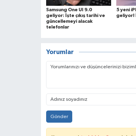
Samsung One UI 9.0
5 yeni i
geliyor: İşte çıkış tarihi ve
geliyor! İ
güncellemeyi alacak
telefonlar
Yorumlar
Gönder