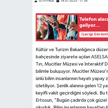
LÜTFİ PALA
14.07.2025 - 17:34
Telefon alac
geliyor…
İçeriği Görünt
Kültür ve Turizm Bakanlığınca düze
bahçesinde ziyarete açılan ASELSA
Tırı, Mucitler Müzesi ve İnteraktif 
bilimle buluşuyor. Mucitler Müzesi
ünlü bilim insanlarının hayatı yapay
izletiliyor. Şenlik alanına gelen 12 
keyifli vakit geçirdiğini söyledi. Bu 
Ertosun, "Bugün çadırda çok güzel d
okuduk. Bilim insanlarının hayatları i