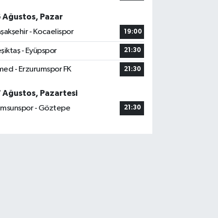
6 Ağustos, Pazar
şakşehir - Kocaelispor
19:00
şiktaş - Eyüpspor
21:30
ed - Erzurumspor FK
21:30
7 Ağustos, Pazartesi
msunspor - Göztepe
21:30