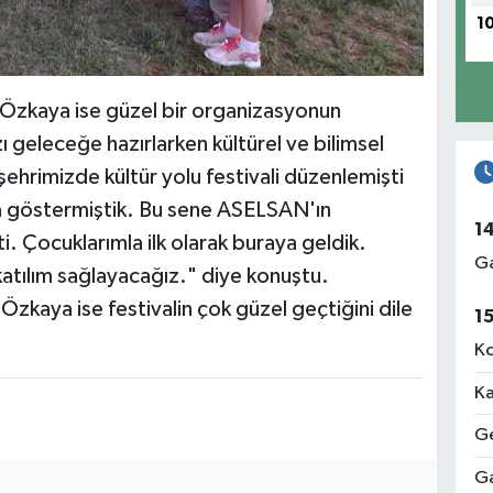
1
t Özkaya ise güzel bir organizasyonun
ı geleceğe hazırlarken kültürel ve bilimsel
 şehrimizde kültür yolu festivali düzenlemişti
ba göstermiştik. Bu sene ASELSAN'ın
1
i. Çocuklarımla ilk olarak buraya geldik.
Ga
katılım sağlayacağız." diye konuştu.
zkaya ise festivalin çok güzel geçtiğini dile
1
Ko
Ka
Ge
Ga