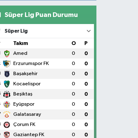
Süper Lig Puan Durumu
Süper Lig
#
Takım
O
P
1
Amed
0
0
2
Erzurumspor FK
0
0
3
Başakşehir
0
0
4
Kocaelispor
0
0
5
Beşiktaş
0
0
6
Eyüpspor
0
0
7
Galatasaray
0
0
8
Çorum FK
0
0
9
Gaziantep FK
0
0