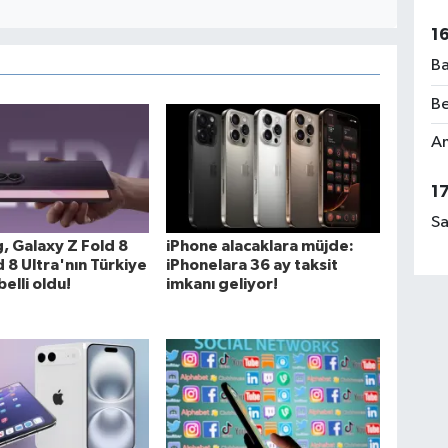
1
Ba
Be
Am
1
Sa
 Galaxy Z Fold 8
iPhone alacaklara müjde:
d 8 Ultra'nın Türkiye
iPhonelara 36 ay taksit
belli oldu!
imkanı geliyor!