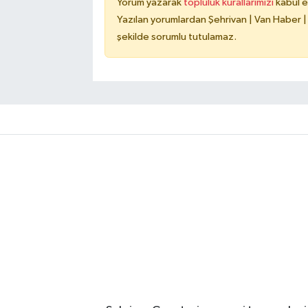
Yorum yazarak
topluluk kurallarımızı
kabul e
Yazılan yorumlardan Şehrivan | Van Haber |
şekilde sorumlu tutulamaz.