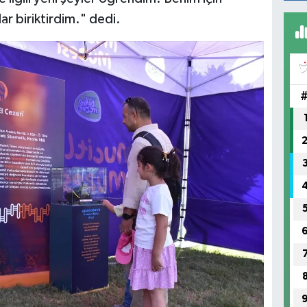
ar biriktirdim." dedi.