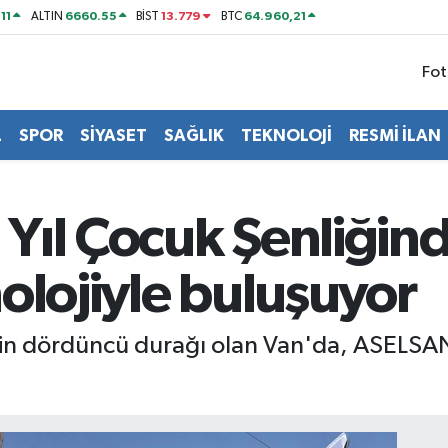
11
6660.55
13.779
64.960,21
ALTIN
BİST
BTC
Fot
L
SPOR
SİYASET
SAĞLIK
TEKNOLOJİ
RESMİ İLAN
Yıl Çocuk Şenliğind
olojiyle buluşuyor
'nin dördüncü durağı olan Van'da, ASELSAN 