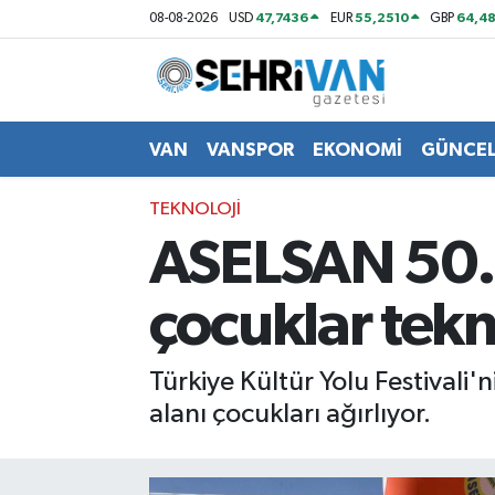
47,7436
55,2510
64,48
08-08-2026
USD
EUR
GBP
Van Nöbetçi Eczaneler
Van Hava Durumu
VAN
VANSPOR
EKONOMİ
GÜNCE
VAN Namaz Vakitleri
TEKNOLOJİ
ASELSAN 50. 
Van Trafik Yoğunluk Haritası
çocuklar tekn
Süper Lig Puan Durumu ve Fikstür
Tüm Manşetler
Türkiye Kültür Yolu Festivali
alanı çocukları ağırlıyor.
Son Dakika Haberleri
Haber Arşivi