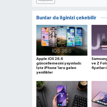
Bunlar da ilginizi çekebilir
Apple iOS 26.6
Samsung,
güncellemesini yayınladı:
ve Z Fol
İşte iPhone'lara gelen
fiyatları 
yenilikler