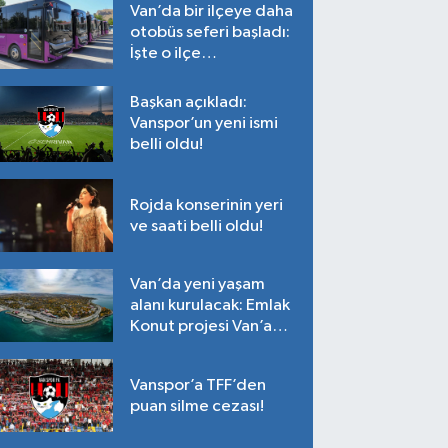
Van’da bir ilçeye daha
otobüs seferi başladı:
İşte o ilçe…
Başkan açıkladı:
Vanspor’un yeni ismi
belli oldu!
Rojda konserinin yeri
ve saati belli oldu!
Van’da yeni yaşam
alanı kurulacak: Emlak
Konut projesi Van’a
geliyor!
Vanspor’a TFF’den
puan silme cezası!