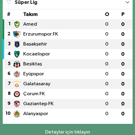
Süper Lig
#
Takım
O
P
1
Amed
0
0
2
Erzurumspor FK
0
0
3
Başakşehir
0
0
4
Kocaelispor
0
0
5
Beşiktaş
0
0
6
Eyüpspor
0
0
7
Galatasaray
0
0
8
Çorum FK
0
0
9
Gaziantep FK
0
0
10
Alanyaspor
0
0
Detaylar için tıklayın