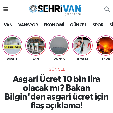
Van Nöbetçi Eczaneler
VAN
VANSPOR
EKONOMİ
GÜNCEL
SPOR
S
Van Hava Durumu
VAN Namaz Vakitleri
Van Trafik Yoğunluk Haritası
ASAYİŞ
VAN
DÜNYA
SİYASET
SPOR
GÜNCEL
Süper Lig Puan Durumu ve Fikstür
Asgari Ücret 10 bin lira
Tüm Manşetler
olacak mı? Bakan
Bilgin'den asgari ücret için
Son Dakika Haberleri
flaş açıklama!
Haber Arşivi