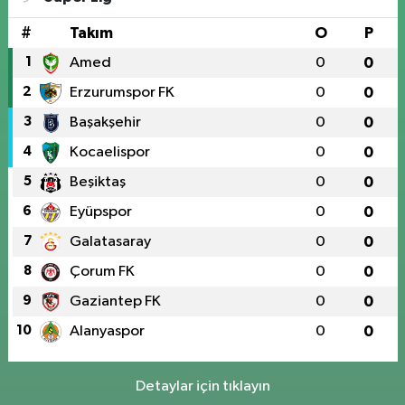
#
Takım
O
P
1
Amed
0
0
2
Erzurumspor FK
0
0
3
Başakşehir
0
0
4
Kocaelispor
0
0
5
Beşiktaş
0
0
6
Eyüpspor
0
0
7
Galatasaray
0
0
8
Çorum FK
0
0
9
Gaziantep FK
0
0
10
Alanyaspor
0
0
Detaylar için tıklayın