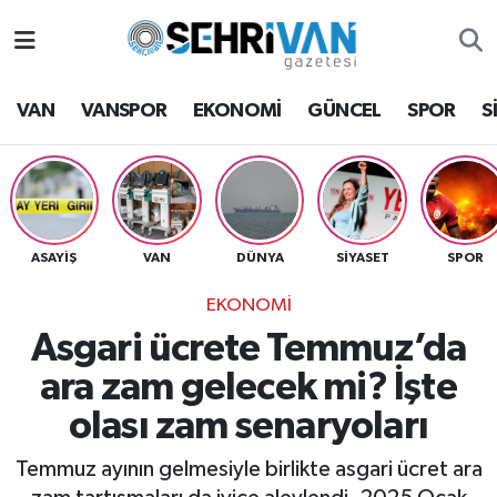
Van Nöbetçi Eczaneler
VAN
VANSPOR
EKONOMİ
GÜNCEL
SPOR
S
Van Hava Durumu
VAN Namaz Vakitleri
Van Trafik Yoğunluk Haritası
ASAYİŞ
VAN
DÜNYA
SİYASET
SPOR
EKONOMİ
Süper Lig Puan Durumu ve Fikstür
Asgari ücrete Temmuz’da
Tüm Manşetler
ara zam gelecek mi? İşte
olası zam senaryoları
Son Dakika Haberleri
Temmuz ayının gelmesiyle birlikte asgari ücret ara
Haber Arşivi