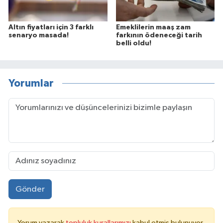
Altın fiyatları için 3 farklı
Emeklilerin maaş zam
senaryo masada!
farkının ödeneceği tarih
belli oldu!
Yorumlar
Gönder
Yorum yazarak
topluluk kurallarımızı
kabul etmiş bulunuyor