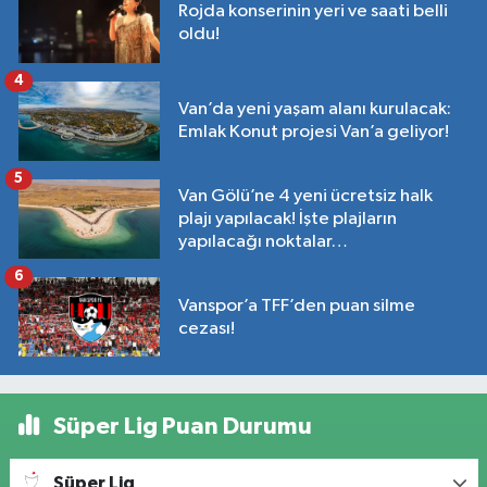
Rojda konserinin yeri ve saati belli
oldu!
4
Van’da yeni yaşam alanı kurulacak:
Emlak Konut projesi Van’a geliyor!
5
Van Gölü’ne 4 yeni ücretsiz halk
plajı yapılacak! İşte plajların
yapılacağı noktalar…
6
Vanspor’a TFF’den puan silme
cezası!
Süper Lig Puan Durumu
Süper Lig