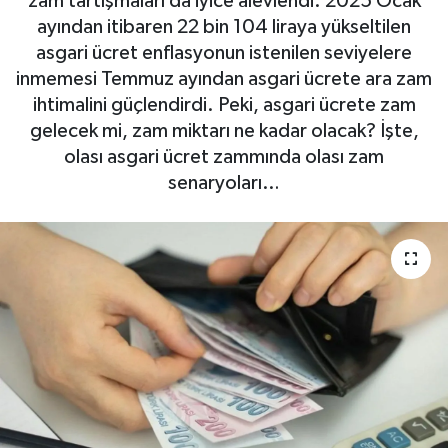
zam tartışmaları da iyice alevlendi. 2025 Ocak
ayından itibaren 22 bin 104 liraya yükseltilen
asgari ücret enflasyonun istenilen seviyelere
inmemesi Temmuz ayından asgari ücrete ara zam
ihtimalini güçlendirdi. Peki, asgari ücrete zam
gelecek mi, zam miktarı ne kadar olacak? İşte,
olası asgari ücret zammında olası zam
senaryoları…