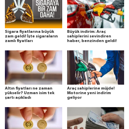
Sigara fiyatlarına büyük
Büyük indirim: Araç
zam geldi! İşte sigaraların
sahiplerini sevindiren
zamlı fiyatları
haber, benzinden geldi!
Altın fiyatları ne zaman
Araç sahiplerine müjde!
yükselir? Uzman isim tek
Motorine yeni indirim
şartı açıkladı
geliyor