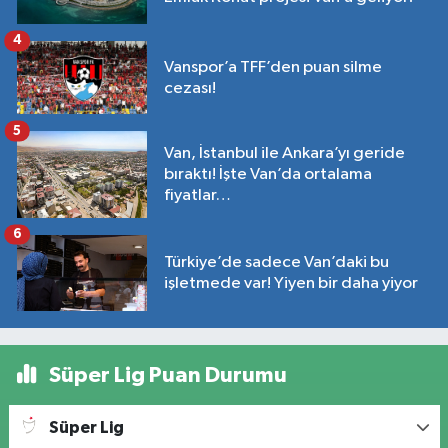
4
Vanspor’a TFF’den puan silme
cezası!
5
Van, İstanbul ile Ankara’yı geride
bıraktı! İşte Van’da ortalama
fiyatlar…
6
Türkiye’de sadece Van’daki bu
işletmede var! Yiyen bir daha yiyor
Süper Lig Puan Durumu
Süper Lig