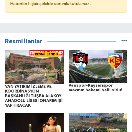
Haberler hiçbir şekilde sorumlu tutulamaz.
Resmi İlanlar
RESMİ İLANDIR
Vanspor-Kayserispor
VAN YATIRIM İZLEME VE
maçının hakemi belli oldu!
KOORDİNASYON
BAŞKANLIĞI TUŞBA ALAKÖY
ANADOLU LİSESİ ONARIM İŞİ
YAPTIRACAK