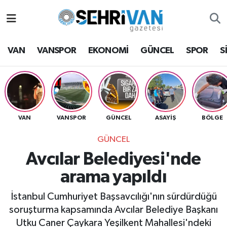
Van Nöbetçi Eczaneler
VAN
VANSPOR
EKONOMİ
GÜNCEL
SPOR
S
Van Hava Durumu
VAN Namaz Vakitleri
Van Trafik Yoğunluk Haritası
VAN
VANSPOR
GÜNCEL
ASAYİŞ
BÖLGE
GÜNCEL
Süper Lig Puan Durumu ve Fikstür
Avcılar Belediyesi'nde
Tüm Manşetler
arama yapıldı
Son Dakika Haberleri
İstanbul Cumhuriyet Başsavcılığı'nın sürdürdüğü
soruşturma kapsamında Avcılar Belediye Başkanı
Haber Arşivi
Utku Caner Çaykara Yeşilkent Mahallesi'ndeki