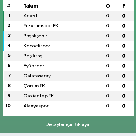
#
Takım
O
P
1
Amed
0
0
2
Erzurumspor FK
0
0
3
Başakşehir
0
0
4
Kocaelispor
0
0
5
Beşiktaş
0
0
6
Eyüpspor
0
0
7
Galatasaray
0
0
8
Çorum FK
0
0
9
Gaziantep FK
0
0
10
Alanyaspor
0
0
Detaylar için tıklayın