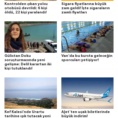
Kontrolden çıkan yolcu
Sigara fiyatlarına büyük
otobüsü devrildi: 6 kişi
zam geldi! İşte sigaraların
öldü, 22 kişi yaralandı!
zamlı fiyatları
Gülistan Doku
Van’da bu kursta geleceğin
soruşturmasında yeni
sporcuları yetişiyor!
gelişme: Delil karartan iki
kişi tutuklandı!
Kef Kalesi’nde Urartu
AJet'ten uçak biletlerinde
tarihine ışık tutacak yeni
büyük indirim!