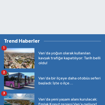
Trend Haberler
1
Van’da yoğun olarak kullanılan
kavşak trafiğe kapatılıyor: Tarih belli
oldu!
2
Van’da bir ilçeye daha otobüs seferi
başladı: İşte o ilçe…
3
Van’da yeni yaşam alanı kurulacak:
Emlak Konut projesi Van’a geliyor!