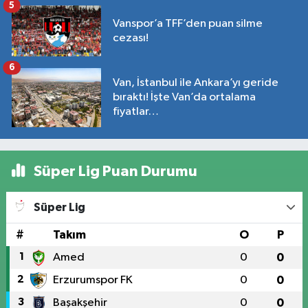
5
Vanspor’a TFF’den puan silme
cezası!
6
Van, İstanbul ile Ankara’yı geride
bıraktı! İşte Van’da ortalama
fiyatlar…
Süper Lig Puan Durumu
Süper Lig
#
Takım
O
P
1
Amed
0
0
2
Erzurumspor FK
0
0
3
Başakşehir
0
0