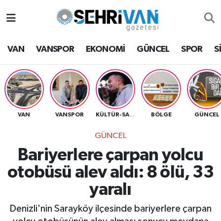
Van Nöbetçi Eczaneler
VAN
VANSPOR
EKONOMİ
GÜNCEL
SPOR
S
Van Hava Durumu
VAN Namaz Vakitleri
Van Trafik Yoğunluk Haritası
VAN
VANSPOR
BÖLGE
GÜNCEL
KÜLTÜR-SANAT
GÜNCEL
Süper Lig Puan Durumu ve Fikstür
Bariyerlere çarpan yolcu
Tüm Manşetler
otobüsü alev aldı: 8 ölü, 33
yaralı
Son Dakika Haberleri
Denizli'nin Sarayköy ilçesinde bariyerlere çarpan
Haber Arşivi