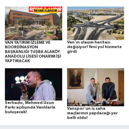
RESMİ İLANDIR
Van'ın ulaşım haritası
VAN YATIRIM İZLEME VE
değişiyor! Yeni yol hizmete
KOORDİNASYON
girdi
BAŞKANLIĞI TUŞBA ALAKÖY
ANADOLU LİSESİ ONARIM İŞİ
YAPTIRACAK
Serhado, Mehmed Uzun
Parkı açılışında Vanlılarla
Vanspor'un iç saha
buluşacak!
maçlarının yapılacağı yer
belli oldu!