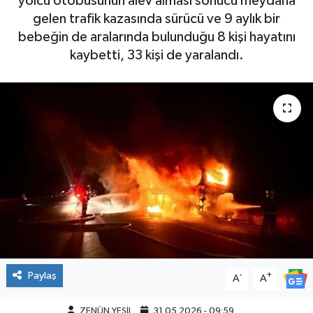
yolcu otobüsünün alev alması sonucu meydana
gelen trafik kazasında sürücü ve 9 aylık bir
bebeğin de aralarında bulunduğu 8 kişi hayatını
kaybetti, 33 kişi de yaralandı.
Paylaş
-
+
A
A
ZENÜN YEŞİL
31.05.2026 - 09:59