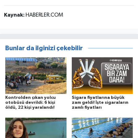
Kaynak:
HABERLER.COM
Bunlar da ilginizi çekebilir
Kontrolden çıkan yolcu
Sigara fiyatlarına büyük
otobüsü devrildi: 6 kişi
zam geldi! İşte sigaraların
öldü, 22 kişi yaralandı!
zamlı fiyatları