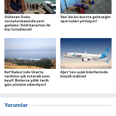
Gülistan Doku
Van’da bu kursta geleceğin
soruşturmasında yeni
sporcuları yetişiyor!
gelişme: Delil karartan iki
kişi tutuklandı!
Kef Kalesi’nde Urartu
AJet'ten uçak biletlerinde
tarihine ışık tutacak yeni
büyük indirim!
keşif: Binlerce yıllık tarih
gün yüzüne çıkarılıyor!
Yorumlar