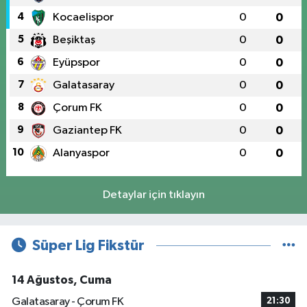
4
Kocaelispor
0
0
5
Beşiktaş
0
0
6
Eyüpspor
0
0
7
Galatasaray
0
0
8
Çorum FK
0
0
9
Gaziantep FK
0
0
10
Alanyaspor
0
0
Detaylar için tıklayın
Süper Lig Fikstür
14 Ağustos, Cuma
Galatasaray - Çorum FK
21:30