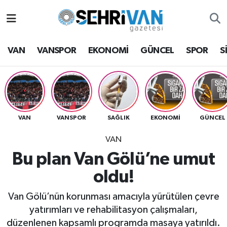
Van Nöbetçi Eczaneler
VAN
VANSPOR
EKONOMİ
GÜNCEL
SPOR
S
Van Hava Durumu
VAN Namaz Vakitleri
Van Trafik Yoğunluk Haritası
VAN
VANSPOR
SAĞLIK
EKONOMİ
GÜNCEL
VAN
Süper Lig Puan Durumu ve Fikstür
Bu plan Van Gölü’ne umut
Tüm Manşetler
oldu!
Son Dakika Haberleri
Van Gölü’nün korunması amacıyla yürütülen çevre
yatırımları ve rehabilitasyon çalışmaları,
Haber Arşivi
düzenlenen kapsamlı programda masaya yatırıldı.