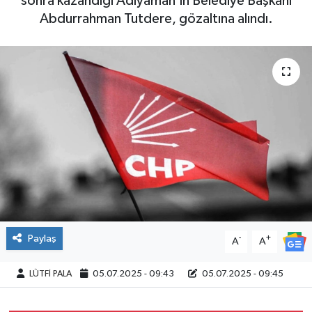
sonra kazandığı Adıyaman’ın Belediye Başkanı
Abdurrahman Tutdere, gözaltına alındı.
Paylaş
-
+
A
A
LÜTFİ PALA
05.07.2025 - 09:43
05.07.2025 - 09:45