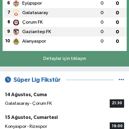
6
Eyüpspor
0
0
7
Galatasaray
0
0
8
Çorum FK
0
0
9
Gaziantep FK
0
0
10
Alanyaspor
0
0
Detaylar için tıklayın
Süper Lig Fikstür
14 Ağustos, Cuma
Galatasaray - Çorum FK
21:30
15 Ağustos, Cumartesi
Konyaspor - Rizespor
19:00