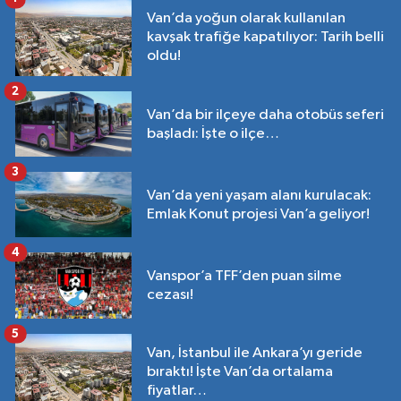
Van’da yoğun olarak kullanılan
kavşak trafiğe kapatılıyor: Tarih belli
oldu!
2
Van’da bir ilçeye daha otobüs seferi
başladı: İşte o ilçe…
3
Van’da yeni yaşam alanı kurulacak:
Emlak Konut projesi Van’a geliyor!
4
Vanspor’a TFF’den puan silme
cezası!
5
Van, İstanbul ile Ankara’yı geride
bıraktı! İşte Van’da ortalama
fiyatlar…