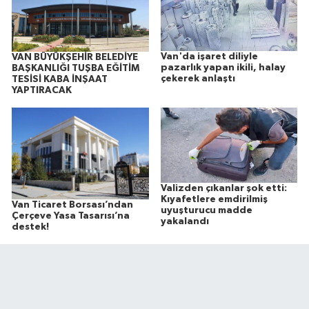
Van'da işaret diliyle
VAN BÜYÜKŞEHİR BELEDİYE
pazarlık yapan ikili, halay
BAŞKANLIĞI TUŞBA EĞİTİM
çekerek anlaştı
TESİSİ KABA İNŞAAT
YAPTIRACAK
Valizden çıkanlar şok etti:
Kıyafetlere emdirilmiş
Van Ticaret Borsası’ndan
uyuşturucu madde
Çerçeve Yasa Tasarısı’na
yakalandı
destek!