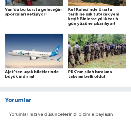
Van’da bu kursta geleceğin
Kef Kalesi’nde Urartu
sporcuları yetişiyor!
tarihine ışık tutacak yeni
keşif: Binlerce yıllık tarih
gün yüzüne çıkarılıyor!
AJet'ten uçak biletlerinde
PKK’nın silah bırakma
büyük indirim!
takvimi belli oldu!
Yorumlar