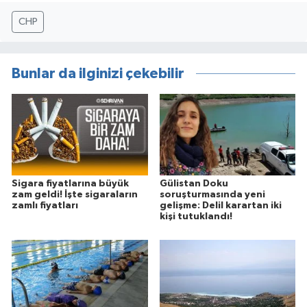
CHP
Bunlar da ilginizi çekebilir
Sigara fiyatlarına büyük
Gülistan Doku
zam geldi! İşte sigaraların
soruşturmasında yeni
zamlı fiyatları
gelişme: Delil karartan iki
kişi tutuklandı!