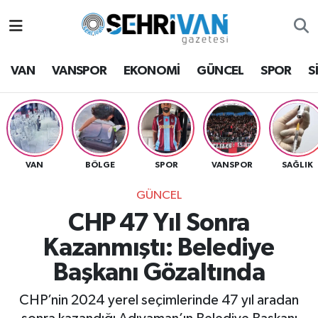
Van Nöbetçi Eczaneler
VAN
VANSPOR
EKONOMİ
GÜNCEL
SPOR
S
Van Hava Durumu
VAN Namaz Vakitleri
Van Trafik Yoğunluk Haritası
VAN
BÖLGE
SPOR
VANSPOR
SAĞLIK
GÜNCEL
Süper Lig Puan Durumu ve Fikstür
CHP 47 Yıl Sonra
Tüm Manşetler
Kazanmıştı: Belediye
Başkanı Gözaltında
Son Dakika Haberleri
CHP’nin 2024 yerel seçimlerinde 47 yıl aradan
Haber Arşivi