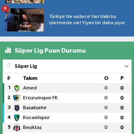
6
Türkiye’de sadece Van’daki bu
işletmede var! Yiyen bir daha yiyor
Süper Lig Puan Durumu
Süper Lig
#
Takım
O
P
1
Amed
0
0
2
Erzurumspor FK
0
0
3
Başakşehir
0
0
4
Kocaelispor
0
0
5
Beşiktaş
0
0