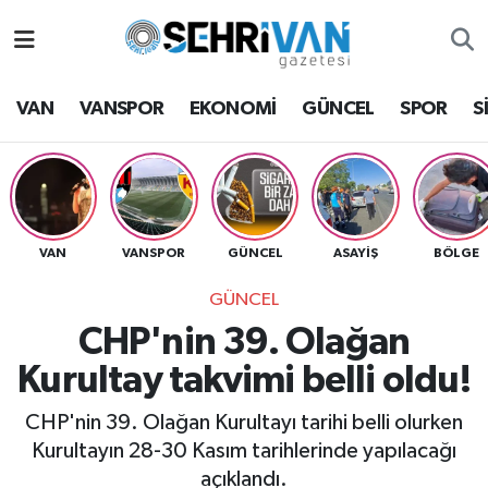
Van Nöbetçi Eczaneler
VAN
VANSPOR
EKONOMİ
GÜNCEL
SPOR
S
Van Hava Durumu
VAN Namaz Vakitleri
Van Trafik Yoğunluk Haritası
VAN
VANSPOR
GÜNCEL
ASAYİŞ
BÖLGE
GÜNCEL
Süper Lig Puan Durumu ve Fikstür
CHP'nin 39. Olağan
Tüm Manşetler
Kurultay takvimi belli oldu!
Son Dakika Haberleri
CHP'nin 39. Olağan Kurultayı tarihi belli olurken
Kurultayın 28-30 Kasım tarihlerinde yapılacağı
Haber Arşivi
açıklandı.