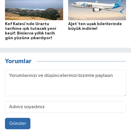
Kef Kalesi’nde Urartu
AJet'ten uçak biletlerinde
tarihine ışık tutacak yeni
büyük indirim!
keşif: Binlerce yıllık tarih
gün yüzüne çıkarılıyor!
Yorumlar
Gönder