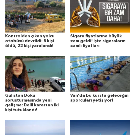
Kontrolden çıkan yolcu
Sigara fiyatlarına büyük
otobüsü devrildi: 6 kişi
zam geldi! İşte sigaraların
öldü, 22 kişi yaralandı!
zamlı fiyatları
Gülistan Doku
Van’da bu kursta geleceğin
soruşturmasında yeni
sporcuları yetişiyor!
gelişme: Delil karartan iki
kişi tutuklandı!