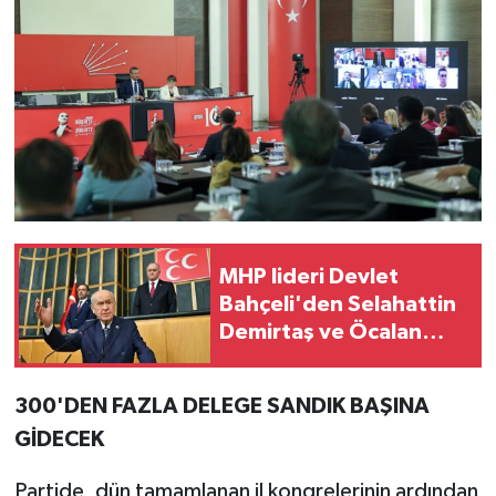
MHP lideri Devlet
Bahçeli'den Selahattin
Demirtaş ve Öcalan
çağrısı!
300'DEN FAZLA DELEGE SANDIK BAŞINA
GİDECEK
Partide, dün tamamlanan il kongrelerinin ardından