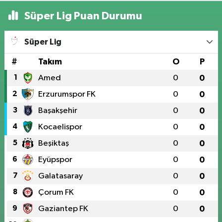
Süper Lig Puan Durumu
Süper Lig
#
Takım
O
P
1
Amed
0
0
2
Erzurumspor FK
0
0
3
Başakşehir
0
0
4
Kocaelispor
0
0
5
Beşiktaş
0
0
6
Eyüpspor
0
0
7
Galatasaray
0
0
8
Çorum FK
0
0
9
Gaziantep FK
0
0