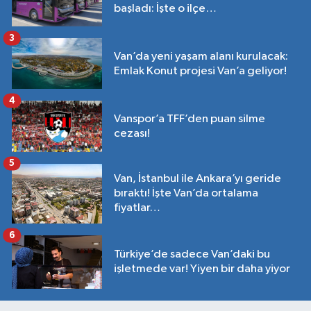
başladı: İşte o ilçe…
3
Van’da yeni yaşam alanı kurulacak:
Emlak Konut projesi Van’a geliyor!
4
Vanspor’a TFF’den puan silme
cezası!
5
Van, İstanbul ile Ankara’yı geride
bıraktı! İşte Van’da ortalama
fiyatlar…
6
Türkiye’de sadece Van’daki bu
işletmede var! Yiyen bir daha yiyor