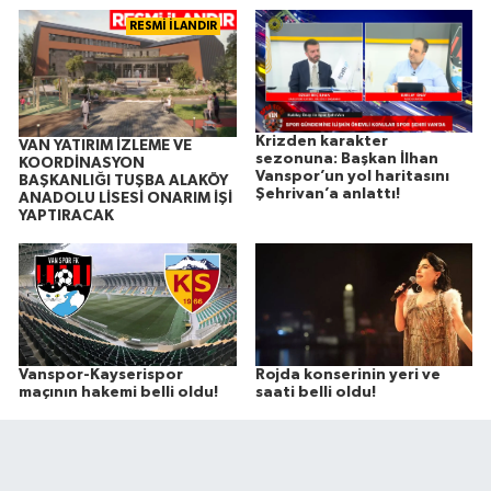
RESMİ İLANDIR
Krizden karakter
VAN YATIRIM İZLEME VE
sezonuna: Başkan İlhan
KOORDİNASYON
Vanspor’un yol haritasını
BAŞKANLIĞI TUŞBA ALAKÖY
Şehrivan’a anlattı!
ANADOLU LİSESİ ONARIM İŞİ
YAPTIRACAK
Vanspor-Kayserispor
Rojda konserinin yeri ve
maçının hakemi belli oldu!
saati belli oldu!