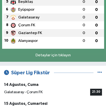
5
Beşiktaş
0
0
6
Eyüpspor
0
0
7
Galatasaray
0
0
8
Çorum FK
0
0
9
Gaziantep FK
0
0
10
Alanyaspor
0
0
Detaylar için tıklayın
Süper Lig Fikstür
14 Ağustos, Cuma
Galatasaray - Çorum FK
21:30
15 Ağustos, Cumartesi