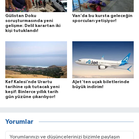
Gülistan Doku
Van’da bu kursta geleceğin
soruşturmasında yeni
sporcuları yetişiyor!
gelişme: Delil karartan iki
kişi tutuklandı!
Kef Kalesi’nde Urartu
AJet'ten uçak biletlerinde
tarihine ışık tutacak yeni
büyük indirim!
keşif: Binlerce yıllık tarih
gün yüzüne çıkarılıyor!
Yorumlar