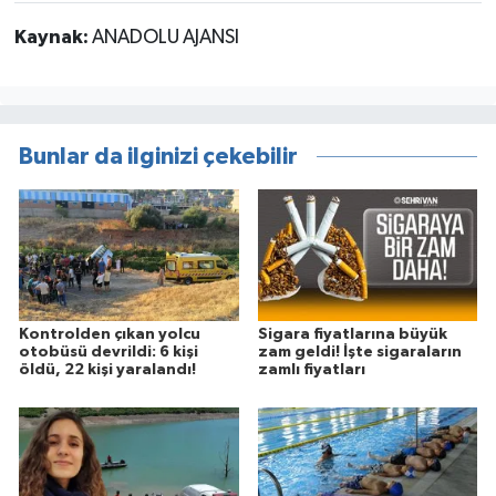
Kaynak:
ANADOLU AJANSI
Bunlar da ilginizi çekebilir
Kontrolden çıkan yolcu
Sigara fiyatlarına büyük
otobüsü devrildi: 6 kişi
zam geldi! İşte sigaraların
öldü, 22 kişi yaralandı!
zamlı fiyatları