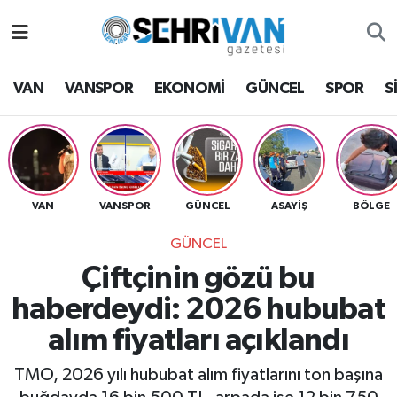
Van Nöbetçi Eczaneler
VAN
VANSPOR
EKONOMİ
GÜNCEL
SPOR
S
Van Hava Durumu
VAN Namaz Vakitleri
Van Trafik Yoğunluk Haritası
VAN
VANSPOR
GÜNCEL
ASAYİŞ
BÖLGE
GÜNCEL
Süper Lig Puan Durumu ve Fikstür
Çiftçinin gözü bu
Tüm Manşetler
haberdeydi: 2026 hububat
alım fiyatları açıklandı
Son Dakika Haberleri
TMO, 2026 yılı hububat alım fiyatlarını ton başına
Haber Arşivi