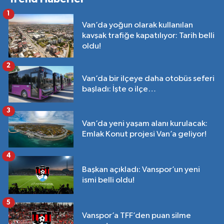
1
Van’da yoğun olarak kullanılan
kavşak trafiğe kapatılıyor: Tarih belli
oldu!
2
Van’da bir ilçeye daha otobüs seferi
başladı: İşte o ilçe…
3
Van’da yeni yaşam alanı kurulacak:
Emlak Konut projesi Van’a geliyor!
4
Başkan açıkladı: Vanspor’un yeni
ismi belli oldu!
5
Vanspor’a TFF’den puan silme