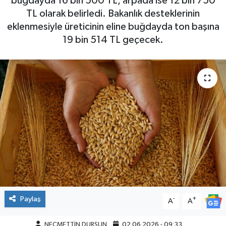
buğdayda 16 bin 500 TL, arpada ise 12 bin 750
TL olarak belirledi. Bakanlık desteklerinin
eklenmesiyle üreticinin eline buğdayda ton başına
19 bin 514 TL geçecek.
Paylaş
-
+
A
A
NECMETTİN DURSUN
02.06.2026 - 09:33