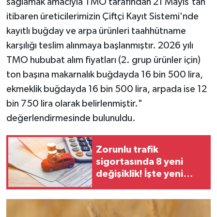
sağlamak amacıyla TMO tarafından 21 Mayıs'tan
itibaren üreticilerimizin Çiftçi Kayıt Sistemi'nde
kayıtlı buğday ve arpa ürünleri taahhütname
karşılığı teslim alınmaya başlanmıştır. 2026 yılı
TMO hububat alım fiyatları (2. grup ürünler için)
ton başına makarnalık buğdayda 16 bin 500 lira,
ekmeklik buğdayda 16 bin 500 lira, arpada ise 12
bin 750 lira olarak belirlenmiştir."
değerlendirmesinde bulunuldu.
Zorunlu trafik
sigortasında 8 yeni
değişiklik! İşte yeni
düzenlemenin
detayları…