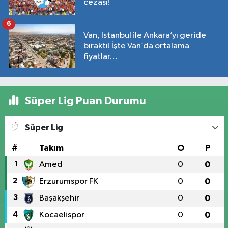
cezası!
6
Van, İstanbul ile Ankara’yı geride
bıraktı! İşte Van’da ortalama
fiyatlar…
Süper Lig Puan Durumu
Süper Lig
#
Takım
O
P
1
Amed
0
0
2
Erzurumspor FK
0
0
3
Başakşehir
0
0
4
Kocaelispor
0
0