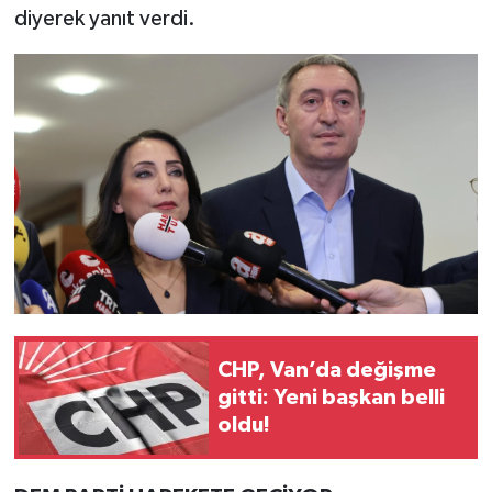
diyerek yanıt verdi.
CHP, Van’da değişme
gitti: Yeni başkan belli
oldu!