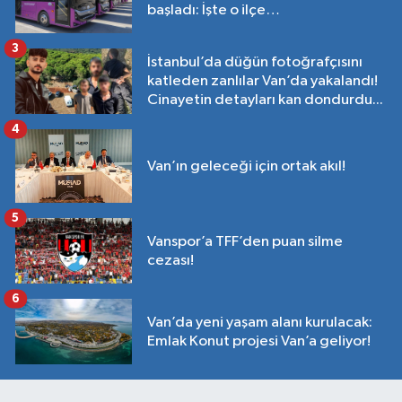
başladı: İşte o ilçe…
3
İstanbul’da düğün fotoğrafçısını
katleden zanlılar Van’da yakalandı!
Cinayetin detayları kan dondurdu...
4
Van’ın geleceği için ortak akıl!
5
Vanspor’a TFF’den puan silme
cezası!
6
Van’da yeni yaşam alanı kurulacak:
Emlak Konut projesi Van’a geliyor!