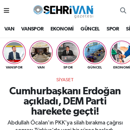
Van Nöbetçi Eczaneler
VAN
VANSPOR
EKONOMİ
GÜNCEL
SPOR
S
Van Hava Durumu
VAN Namaz Vakitleri
Van Trafik Yoğunluk Haritası
VANSPOR
VAN
SPOR
GÜNCEL
EKONOM
SİYASET
Süper Lig Puan Durumu ve Fikstür
Cumhurbaşkanı Erdoğan
Tüm Manşetler
açıkladı, DEM Parti
harekete geçti!
Son Dakika Haberleri
Abdullah Öcalan'ın PKK'ya silah bırakma çağrısı
Haber Arşivi