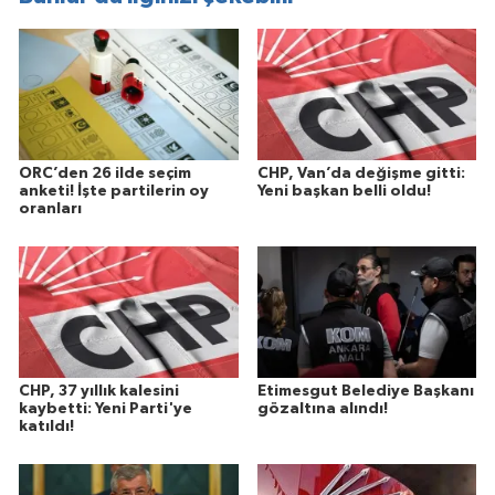
ORC’den 26 ilde seçim
CHP, Van’da değişme gitti:
anketi! İşte partilerin oy
Yeni başkan belli oldu!
oranları
CHP, 37 yıllık kalesini
Etimesgut Belediye Başkanı
kaybetti: Yeni Parti'ye
gözaltına alındı!
katıldı!