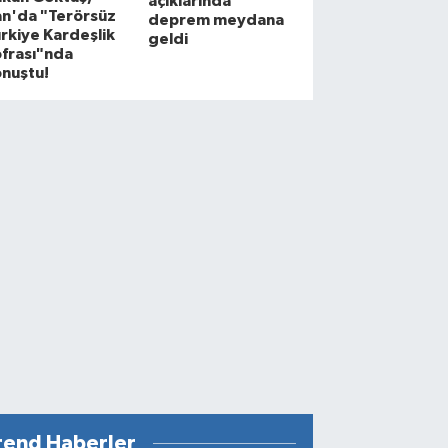
açıklarında
an'da "Terörsüz
deprem meydana
rkiye Kardeşlik
geldi
frası"nda
nuştu!
rend Haberler