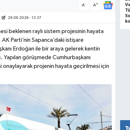
-
+
V
A
A
Tü
So
29.06.2026 - 13:37
ko
mesi beklenen raylı sistem projesinin hayata
ı. AK Parti’nin Sapanca’daki istişare
nı Erdoğan ile bir araya gelerek kentin
du. Yapılan görüşmede Cumhurbaşkanı
i onaylayarak projenin hayata geçirilmesi için
T