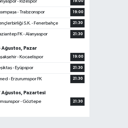
nyaspor - Rizespor
19:00
sımpaşa - Trabzonspor
19:00
nçlerbirliği S.K. - Fenerbahçe
21:30
ziantep FK - Alanyaspor
21:30
6 Ağustos, Pazar
şakşehir - Kocaelispor
19:00
şiktaş - Eyüpspor
21:30
ed - Erzurumspor FK
21:30
7 Ağustos, Pazartesi
msunspor - Göztepe
21:30