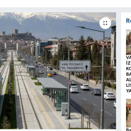
R
V
İ
K
B
A
Lİ
Y
B