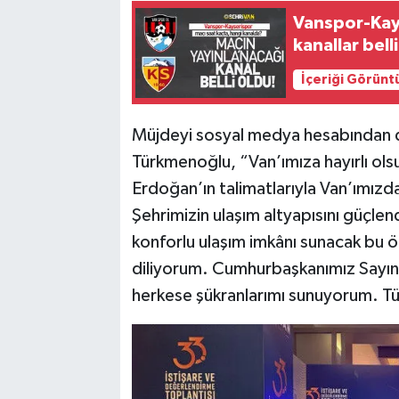
Vanspor-Kays
kanallar bell
İçeriği Görünt
Müjdeyi sosyal medya hesabından du
Türkmenoğlu, “Van’ımıza hayırlı o
Erdoğan’ın talimatlarıyla Van’ımızda 
Şehrimizin ulaşım altyapısını güçlen
konforlu ulaşım imkânı sunacak bu ön
diliyorum. Cumhurbaşkanımız Sayı
herkese şükranlarımı sunuyorum. Tür