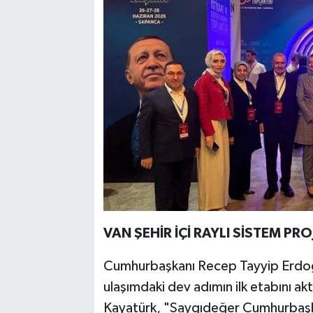
VAN ŞEHİR İÇİ RAYLI SİSTEM PR
Cumhurbaşkanı Recep Tayyip Erdoğa
ulaşımdaki dev adımın ilk etabını ak
Kayatürk, "Saygıdeğer Cumhurbaşk