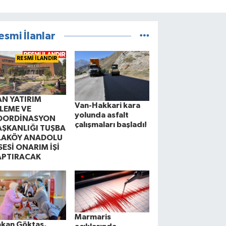
esmi İlanlar
RESMİ İLANDIR
AN YATIRIM
Van-Hakkari kara
ZLEME VE
yolunda asfalt
OORDİNASYON
çalışmaları başladı!
AŞKANLIĞI TUŞBA
LAKÖY ANADOLU
SESİ ONARIM İŞİ
APTIRACAK
Marmaris
akan Göktaş,