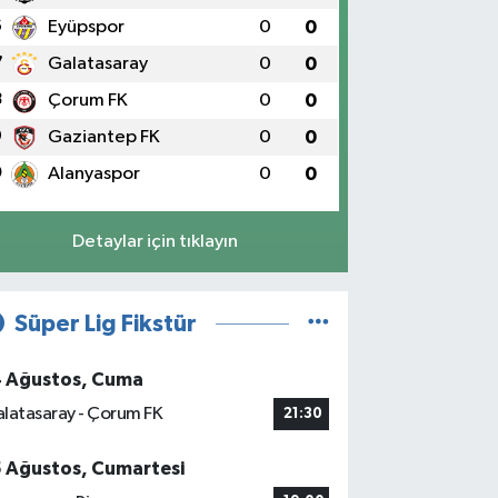
6
Eyüpspor
0
0
7
Galatasaray
0
0
8
Çorum FK
0
0
9
Gaziantep FK
0
0
0
Alanyaspor
0
0
Detaylar için tıklayın
Süper Lig Fikstür
4 Ağustos, Cuma
latasaray - Çorum FK
21:30
5 Ağustos, Cumartesi