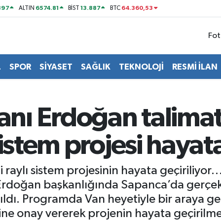
897
6574.81
13.887
64.360,53
ALTIN
BİST
BTC
Fot
L
SPOR
SİYASET
SAĞLIK
TEKNOLOJİ
RESMİ İLAN
ı Erdoğan talimat 
istem projesi hayata
ği raylı sistem projesinin hayata geçiriliy
rdoğan başkanlığında Sapanca’da gerçekleşt
ldı. Programda Van heyetiyle bir araya 
sine onay vererek projenin hayata geçirilmes