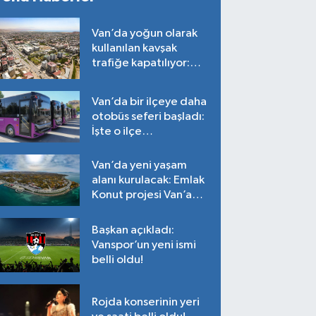
Van’da yoğun olarak
kullanılan kavşak
trafiğe kapatılıyor:
Tarih belli oldu!
Van’da bir ilçeye daha
otobüs seferi başladı:
İşte o ilçe…
Van’da yeni yaşam
alanı kurulacak: Emlak
Konut projesi Van’a
geliyor!
Başkan açıkladı:
Vanspor’un yeni ismi
belli oldu!
Rojda konserinin yeri