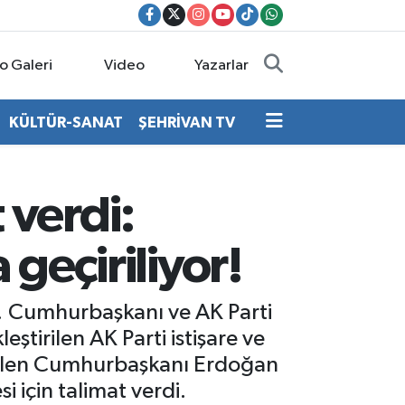
o Galeri
Video
Yazarlar
KÜLTÜR-SANAT
ŞEHRİVAN TV
verdi:
 geçiriliyor!
or… Cumhurbaşkanı ve AK Parti
irilen AK Parti istişare ve
gelen Cumhurbaşkanı Erdoğan
i için talimat verdi.