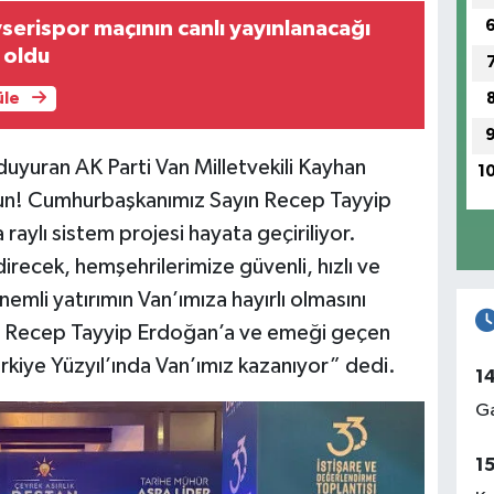
erispor maçının canlı yayınlanacağı
i oldu
üle
yuran AK Parti Van Milletvekili Kayhan
1
lsun! Cumhurbaşkanımız Sayın Recep Tayyip
raylı sistem projesi hayata geçiriliyor.
direcek, hemşehrilerimize güvenli, hızlı ve
emli yatırımın Van’ımıza hayırlı olmasını
n Recep Tayyip Erdoğan’a ve emeği geçen
kiye Yüzyıl’ında Van’ımız kazanıyor” dedi.
1
Ga
1