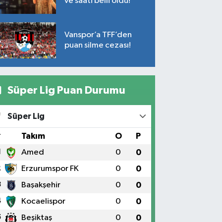
ve saati belli oldu!
Vanspor’a TFF’den
puan silme cezası!
Süper Lig Puan Durumu
Süper Lig
#
Takım
O
P
1
Amed
0
0
2
Erzurumspor FK
0
0
3
Başakşehir
0
0
4
Kocaelispor
0
0
5
Beşiktaş
0
0