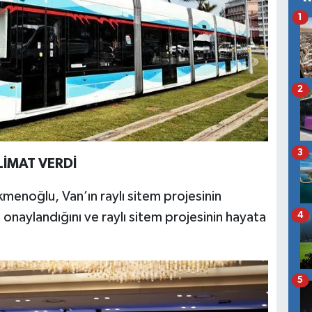
1
2
3
İMAT VERDİ
kmenoğlu, Van’ın raylı sitem projesinin
naylandığını ve raylı sitem projesinin hayata
4
5