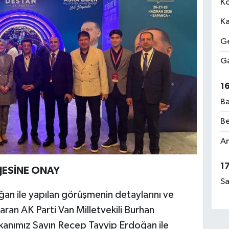
Ko
Ka
Ge
Ga
1
Ba
Be
Am
1
OJESİNE ONAY
Sa
n ile yapılan görüşmenin detaylarını ve
taran AK Parti Van Milletvekili Burhan
anımız Sayın Recep Tayyip Erdoğan ile