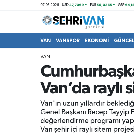
47,7069
55,0265
64,1
07-08-2026
USD
EUR
GBP
Van Nöbetçi Eczaneler
Van Hava Durumu
VAN
VANSPOR
EKONOMİ
GÜNCE
VAN Namaz Vakitleri
VAN
Cumhurbaşkan
Van Trafik Yoğunluk Haritası
Van’da raylı s
Süper Lig Puan Durumu ve Fikstür
Tüm Manşetler
Van'ın uzun yıllardır bekledi
Genel Başkanı Recep Tayyip E
Son Dakika Haberleri
değerlendirme programı yapı
Van şehir içi raylı sitem proje
Haber Arşivi