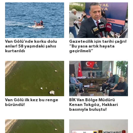
Van Gölü’nde korku dolu
Gazetecilik için tarihi çağrı!
anlar! 58 yaşındaki şahıs
“Bu yasa artık hayata
kurtarıldı
geçirilmeli”
Van Gölü ilk kez bu renge
BİK Van Bölge Müdürü
büründü!
Kenan Tokgöz, Hakkari
basınıyla buluştu!