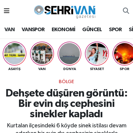
Van Nöbetçi Eczaneler
VAN
VANSPOR
EKONOMİ
GÜNCEL
SPOR
S
Van Hava Durumu
VAN Namaz Vakitleri
Van Trafik Yoğunluk Haritası
ASAYİŞ
VAN
DÜNYA
SİYASET
SPOR
BÖLGE
Süper Lig Puan Durumu ve Fikstür
Dehşete düşüren görüntü:
Tüm Manşetler
Bir evin dış cephesini
sinekler kapladı
Son Dakika Haberleri
Kurtalan ilçesindeki 6 köyde sinek istilası devam
Haber Arşivi