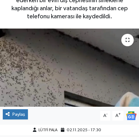
ederken bir evin dış cephesinin sineklerle
kaplandığı anlar, bir vatandaş tarafından cep
telefonu kamerası ile kaydedildi.
Paylaş
-
+
A
A
LÜTFİ PALA
02.11.2025 - 17:30