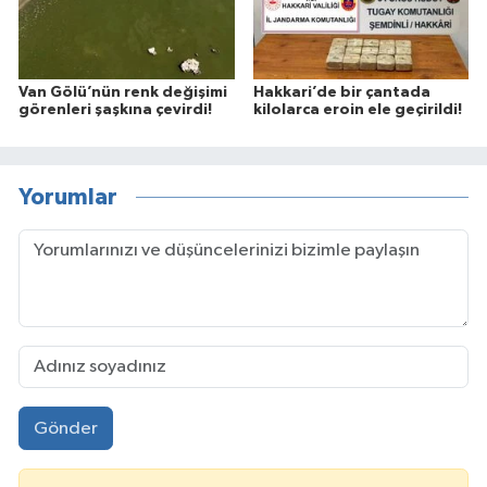
Van Gölü’nün renk değişimi
Hakkari’de bir çantada
görenleri şaşkına çevirdi!
kilolarca eroin ele geçirildi!
Yorumlar
Gönder