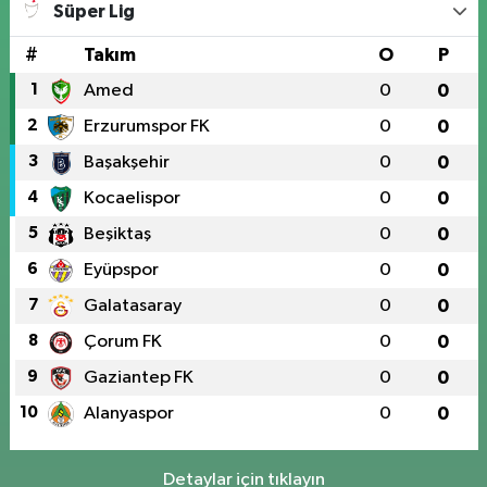
Süper Lig
#
Takım
O
P
1
Amed
0
0
2
Erzurumspor FK
0
0
3
Başakşehir
0
0
4
Kocaelispor
0
0
5
Beşiktaş
0
0
6
Eyüpspor
0
0
7
Galatasaray
0
0
8
Çorum FK
0
0
9
Gaziantep FK
0
0
10
Alanyaspor
0
0
Detaylar için tıklayın