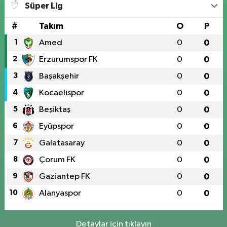
Süper Lig
#
Takım
O
P
1
Amed
0
0
2
Erzurumspor FK
0
0
3
Başakşehir
0
0
4
Kocaelispor
0
0
5
Beşiktaş
0
0
6
Eyüpspor
0
0
7
Galatasaray
0
0
8
Çorum FK
0
0
9
Gaziantep FK
0
0
10
Alanyaspor
0
0
Detaylar için tıklayın