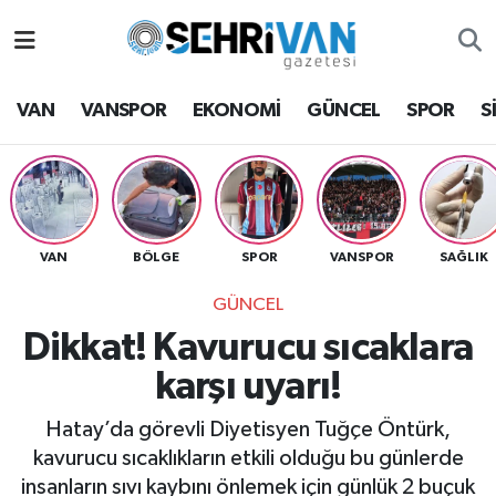
Van Nöbetçi Eczaneler
VAN
VANSPOR
EKONOMİ
GÜNCEL
SPOR
S
Van Hava Durumu
VAN Namaz Vakitleri
Van Trafik Yoğunluk Haritası
VAN
BÖLGE
SPOR
VANSPOR
SAĞLIK
GÜNCEL
Süper Lig Puan Durumu ve Fikstür
Dikkat! Kavurucu sıcaklara
Tüm Manşetler
karşı uyarı!
Son Dakika Haberleri
Hatay’da görevli Diyetisyen Tuğçe Öntürk,
kavurucu sıcaklıkların etkili olduğu bu günlerde
Haber Arşivi
insanların sıvı kaybını önlemek için günlük 2 buçuk