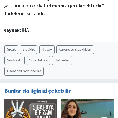
şartlarına da dikkat etmemiz gerekmektedir”
ifadelerini kullandı.
Kaynak:
İHA
Sıcak
Sıcaklık
Hatay
Kavurucu sıcaklıklar
Sıvı kaybı
Son dakika
Haberler
Haberler son dakika
Bunlar da ilginizi çekebilir