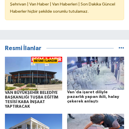
Şehrivan | Van Haber | Van Haberleri | Son Dakika Güncel
Haberler hiçbir şekilde sorumlu tutulamaz.
Resmi İlanlar
RESMİ İLANDIR
Van'da işaret diliyle
VAN BÜYÜKŞEHİR BELEDİYE
pazarlık yapan ikili, halay
BAŞKANLIĞI TUŞBA EĞİTİM
çekerek anlaştı
TESİSİ KABA İNŞAAT
YAPTIRACAK