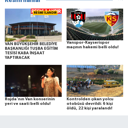
Resmi İlanlar
RESMİ İLANDIR
Vanspor-Kayserispor
VAN BÜYÜKŞEHİR BELEDİYE
maçının hakemi belli oldu!
BAŞKANLIĞI TUŞBA EĞİTİM
TESİSİ KABA İNŞAAT
YAPTIRACAK
Rojda'nın Van konserinin
Kontrolden çıkan yolcu
yeri ve saati belli oldu!
otobüsü devrildi: 6 kişi
öldü, 22 kişi yaralandı!