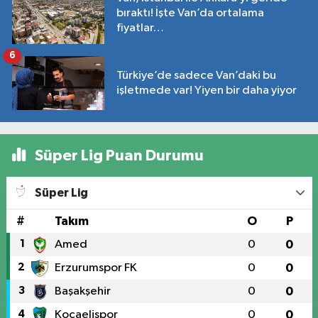
bıraktı! İşte Van’da ortalama
fiyatlar…
6
Türkiye’de sadece Van’daki bu
işletmede var! Yiyen bir daha yiyor
Süper Lig Puan Durumu
Süper Lig
#
Takım
O
P
1
Amed
0
0
2
Erzurumspor FK
0
0
3
Başakşehir
0
0
4
Kocaelispor
0
0