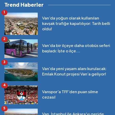
Trend Haberler
1
Van’da yoğun olarak kullanılan
kavşak trafiğe kapatılıyor: Tarih belli
oldu!
2
Van’da bir ilçeye daha otobüs seferi
başladı: İşte o ilçe…
3
Van’da yeni yaşam alanı kurulacak:
Emlak Konut projesi Van’a geliyor!
4
Vanspor’a TFF’den puan silme
cezası!
5
Van, İstanbul ile Ankara’yı geride