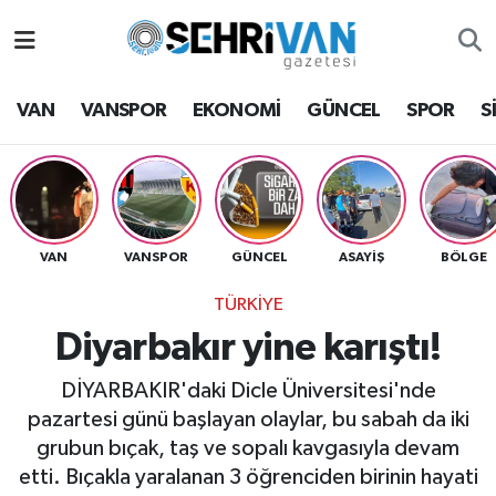
Van Nöbetçi Eczaneler
VAN
VANSPOR
EKONOMİ
GÜNCEL
SPOR
S
Van Hava Durumu
VAN Namaz Vakitleri
Van Trafik Yoğunluk Haritası
VAN
VANSPOR
GÜNCEL
ASAYİŞ
BÖLGE
TÜRKİYE
Süper Lig Puan Durumu ve Fikstür
Diyarbakır yine karıştı!
Tüm Manşetler
DİYARBAKIR'daki Dicle Üniversitesi'nde
pazartesi günü başlayan olaylar, bu sabah da iki
Son Dakika Haberleri
grubun bıçak, taş ve sopalı kavgasıyla devam
etti. Bıçakla yaralanan 3 öğrenciden birinin hayati
Haber Arşivi