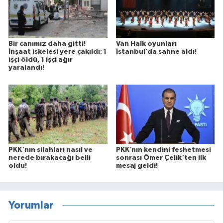
Bir canımız daha gitti!
Van Halk oyunları
İnşaat iskelesi yere çakıldı: 1
İstanbul’da sahne aldı!
işçi öldü, 1 işçi ağır
yaralandı!
PKK'nın silahları nasıl ve
PKK’nın kendini feshetmesi
nerede bırakacağı belli
sonrası Ömer Çelik'ten ilk
oldu!
mesaj geldi!
Yorumlar