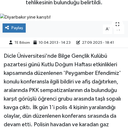
tehlikesinin bulunduğu belirtildi.
Paylaş
-
+
A
A
TE Bilisim
10.04.2013 - 14:23
27.09.2025 - 18:41
Dicle Üniversitesi'nde Bilge Gençlik Kulübü
pazartesi günü Kutlu Doğum Haftası etkinlikleri
kapsamında düzenlenen 'Peygamber Efendimiz'
konulu konferansla ilgili bildiri ve afiş dağıtırken,
aralarında PKK sempatizanlarının da bulunduğu
karşıt görüşlü öğrenci grubu arasında taşlı sopalı
kavga çıktı. İlk gün 1'i polis 4 kişinin yaralandığı
olaylar, dün düzenlenen konferans sırasında da
devam etti. Polisin havadan ve karadan gaz