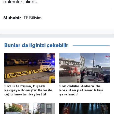
önlemleri alındı.
Muhabir:
TE Bilisim
Bunlar da ilginizi çekebilir
Sözlü tartışma, bıçaklı
Son dakika! Ankara'da
kavgaya dönüştü: Baba ile
korkutan patlama: 6 kişi
oğlu hayatını kaybetti!
yaralandı!