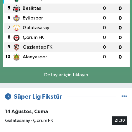
5
Beşiktaş
0
0
6
Eyüpspor
0
0
7
Galatasaray
0
0
8
Çorum FK
0
0
9
Gaziantep FK
0
0
10
Alanyaspor
0
0
Detaylar için tıklayın
Süper Lig Fikstür
14 Ağustos, Cuma
Galatasaray - Çorum FK
21:30