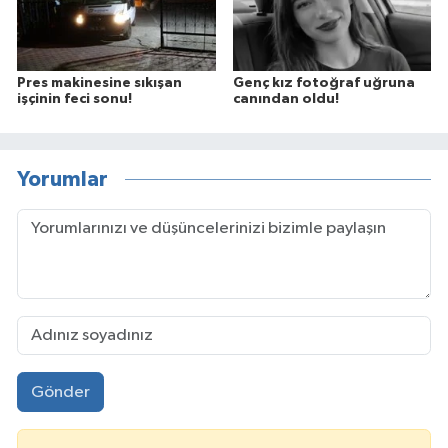
Pres makinesine sıkışan
Genç kız fotoğraf uğruna
işçinin feci sonu!
canından oldu!
Yorumlar
Gönder