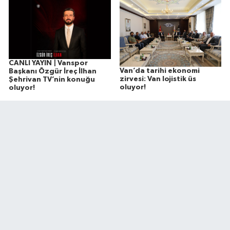
CANLI YAYIN | Vanspor
Van’da tarihi ekonomi
Başkanı Özgür İreç İlhan
zirvesi: Van lojistik üs
Şehrivan TV’nin konuğu
oluyor!
oluyor!