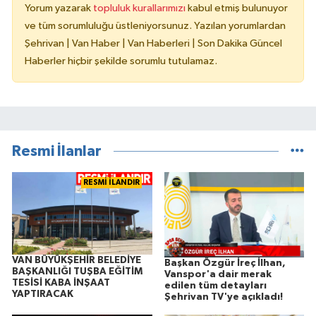
Yorum yazarak
topluluk kurallarımızı
kabul etmiş bulunuyor
ve tüm sorumluluğu üstleniyorsunuz. Yazılan yorumlardan
Şehrivan | Van Haber | Van Haberleri | Son Dakika Güncel
Haberler hiçbir şekilde sorumlu tutulamaz.
Resmi İlanlar
RESMİ İLANDIR
VAN BÜYÜKŞEHİR BELEDİYE
Başkan Özgür İreç İlhan,
BAŞKANLIĞI TUŞBA EĞİTİM
Vanspor'a dair merak
TESİSİ KABA İNŞAAT
edilen tüm detayları
YAPTIRACAK
Şehrivan TV'ye açıkladı!