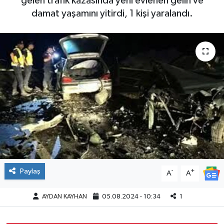
gelen trafik kazasında yeni evlenen gelin ve
damat yaşamını yitirdi, 1 kişi yaralandı.
Paylaş
-
+
A
A
AYDAN KAYHAN
05.08.2024 - 10:34
1