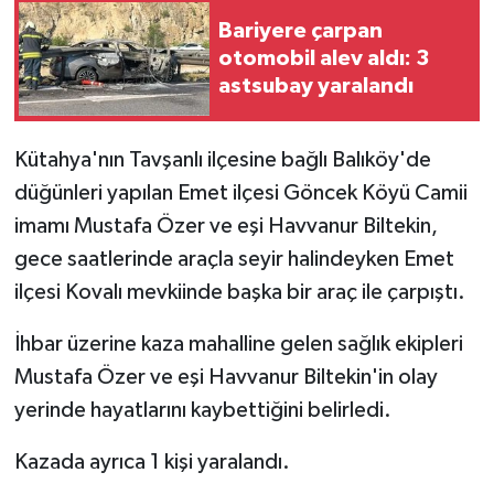
Bariyere çarpan
otomobil alev aldı: 3
astsubay yaralandı
Kütahya'nın Tavşanlı ilçesine bağlı Balıköy'de
düğünleri yapılan Emet ilçesi Göncek Köyü Camii
imamı Mustafa Özer ve eşi Havvanur Biltekin,
gece saatlerinde araçla seyir halindeyken Emet
ilçesi Kovalı mevkiinde başka bir araç ile çarpıştı.
İhbar üzerine kaza mahalline gelen sağlık ekipleri
Mustafa Özer ve eşi Havvanur Biltekin'in olay
yerinde hayatlarını kaybettiğini belirledi.
Kazada ayrıca 1 kişi yaralandı.