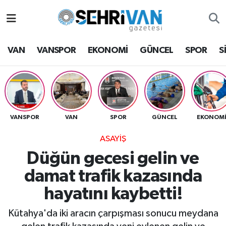
Van Nöbetçi Eczaneler
VAN
VANSPOR
EKONOMİ
GÜNCEL
SPOR
S
Van Hava Durumu
VAN Namaz Vakitleri
Van Trafik Yoğunluk Haritası
VANSPOR
VAN
SPOR
GÜNCEL
EKONOM
ASAYİŞ
Süper Lig Puan Durumu ve Fikstür
Düğün gecesi gelin ve
Tüm Manşetler
damat trafik kazasında
hayatını kaybetti!
Son Dakika Haberleri
Kütahya'da iki aracın çarpışması sonucu meydana
Haber Arşivi