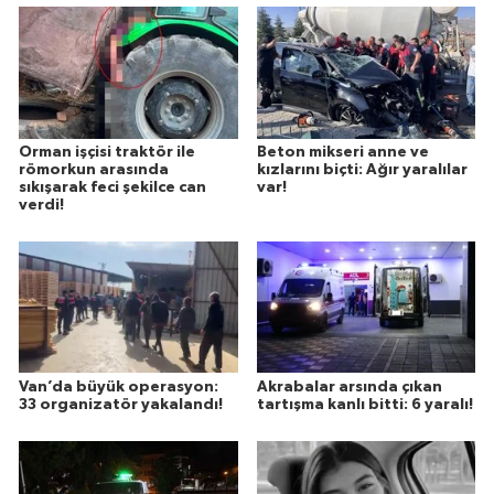
Orman işçisi traktör ile
Beton mikseri anne ve
römorkun arasında
kızlarını biçti: Ağır yaralılar
sıkışarak feci şekilce can
var!
verdi!
Van’da büyük operasyon:
Akrabalar arsında çıkan
33 organizatör yakalandı!
tartışma kanlı bitti: 6 yaralı!