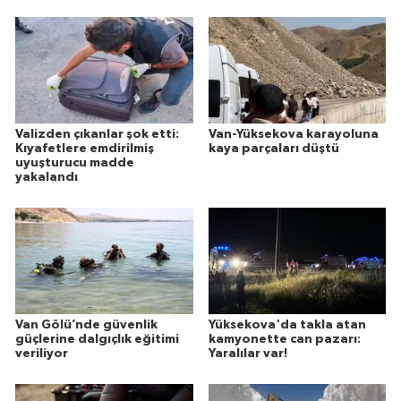
Valizden çıkanlar şok etti:
Van-Yüksekova karayoluna
Kıyafetlere emdirilmiş
kaya parçaları düştü
uyuşturucu madde
yakalandı
Van Gölü’nde güvenlik
Yüksekova'da takla atan
güçlerine dalgıçlık eğitimi
kamyonette can pazarı:
veriliyor
Yaralılar var!