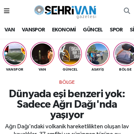
Van Nöbetçi Eczaneler
VAN
VANSPOR
EKONOMİ
GÜNCEL
SPOR
S
Van Hava Durumu
VAN Namaz Vakitleri
Van Trafik Yoğunluk Haritası
VANSPOR
VAN
GÜNCEL
ASAYİŞ
BÖLGE
BÖLGE
Süper Lig Puan Durumu ve Fikstür
Dünyada eşi benzeri yok:
Tüm Manşetler
Sadece Ağrı Dağı'nda
yaşıyor
Son Dakika Haberleri
Ağrı Dağı'ndaki volkanik hareketlilikten oluşan lav
Haber Arşivi