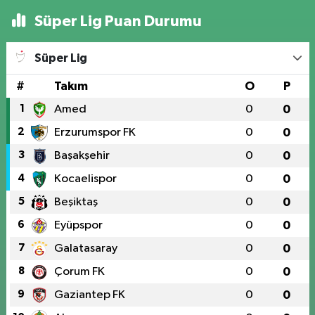
Süper Lig Puan Durumu
Süper Lig
#
Takım
O
P
1
Amed
0
0
2
Erzurumspor FK
0
0
3
Başakşehir
0
0
4
Kocaelispor
0
0
5
Beşiktaş
0
0
6
Eyüpspor
0
0
7
Galatasaray
0
0
8
Çorum FK
0
0
9
Gaziantep FK
0
0