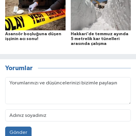
Asansör boşluğuna düşen
Hakkari’de temmuz ayında
işçinin acı sonu!
5 metrelik kar tünelleri
arasında çalışma
Yorumlar
Gönder