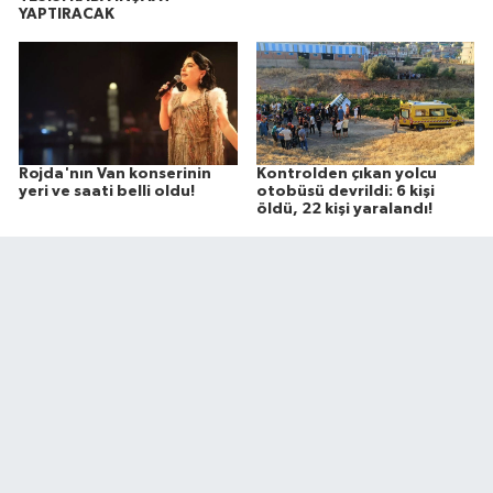
YAPTIRACAK
Rojda'nın Van konserinin
Kontrolden çıkan yolcu
yeri ve saati belli oldu!
otobüsü devrildi: 6 kişi
öldü, 22 kişi yaralandı!