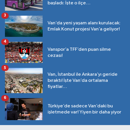
başladı: İşte o ilçe…
3
Van’da yeni yaşam alanı kurulacak:
Emlak Konut projesi Van’a geliyor!
4
Vanspor’a TFF’den puan silme
cezası!
5
Van, İstanbul ile Ankara’yı geride
bıraktı! İşte Van’da ortalama
fiyatlar…
6
Türkiye’de sadece Van’daki bu
işletmede var! Yiyen bir daha yiyor