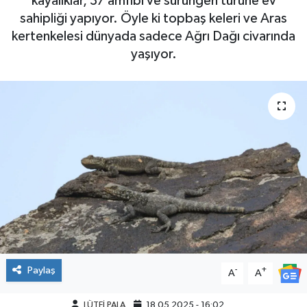
kayalıklar, 37 amfibi ve sürüngen türüne ev
sahipliği yapıyor. Öyle ki topbaş keleri ve Aras
kertenkelesi dünyada sadece Ağrı Dağı civarında
yaşıyor.
Paylaş
-
+
A
A
LÜTFİ PALA
18.05.2025 - 16:02