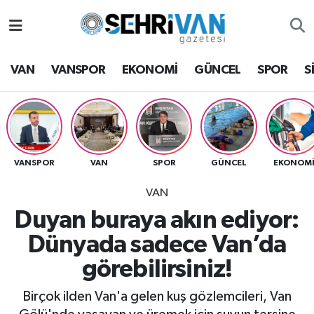
Van Nöbetçi Eczaneler
VAN
VANSPOR
EKONOMİ
GÜNCEL
SPOR
S
Van Hava Durumu
VAN Namaz Vakitleri
Van Trafik Yoğunluk Haritası
VANSPOR
VAN
SPOR
GÜNCEL
EKONOM
VAN
Süper Lig Puan Durumu ve Fikstür
Duyan buraya akın ediyor:
Tüm Manşetler
Dünyada sadece Van’da
görebilirsiniz!
Son Dakika Haberleri
Birçok ilden Van'a gelen kuş gözlemcileri, Van
Haber Arşivi