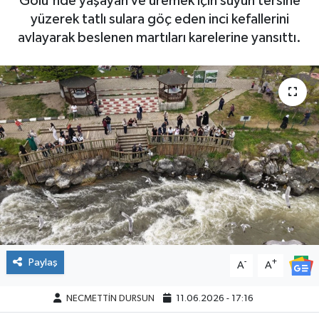
Gölü'nde yaşayan ve üremek için suyun tersine
yüzerek tatlı sulara göç eden inci kefallerini
avlayarak beslenen martıları karelerine yansıttı.
Paylaş
-
+
A
A
NECMETTİN DURSUN
11.06.2026 - 17:16