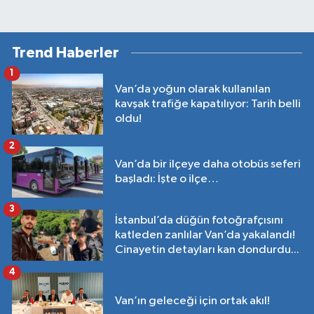
Trend Haberler
1
Van’da yoğun olarak kullanılan
kavşak trafiğe kapatılıyor: Tarih belli
oldu!
2
Van’da bir ilçeye daha otobüs seferi
başladı: İşte o ilçe…
3
İstanbul’da düğün fotoğrafçısını
katleden zanlılar Van’da yakalandı!
Cinayetin detayları kan dondurdu...
4
Van’ın geleceği için ortak akıl!