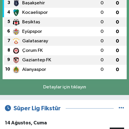
3
Başakşehir
0
0
4
Kocaelispor
0
0
5
Beşiktaş
0
0
6
Eyüpspor
0
0
7
Galatasaray
0
0
8
Çorum FK
0
0
9
Gaziantep FK
0
0
10
Alanyaspor
0
0
Detaylar için tıklayın
Süper Lig Fikstür
14 Ağustos, Cuma