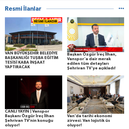
Resmi İlanlar
RESMİ İLANDIR
VAN BÜYÜKŞEHİR BELEDİYE
Başkan Özgür İreç İlhan,
BAŞKANLIĞI TUŞBA EĞİTİM
Vanspor'a dair merak
TESİSİ KABA İNŞAAT
edilen tüm detayları
YAPTIRACAK
Şehrivan TV'ye açıkladı!
CANLI YAYIN | Vanspor
Van’da tarihi ekonomi
Başkanı Özgür İreç İlhan
zirvesi: Van lojistik üs
Şehrivan TV’nin konuğu
oluyor!
oluyor!