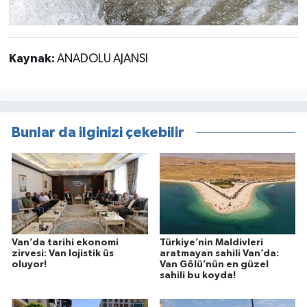
Kaynak:
ANADOLU AJANSI
Bunlar da ilginizi çekebilir
Van’da tarihi ekonomi
Türkiye’nin Maldivleri
zirvesi: Van lojistik üs
aratmayan sahili Van’da:
oluyor!
Van Gölü’nün en güzel
sahili bu koyda!