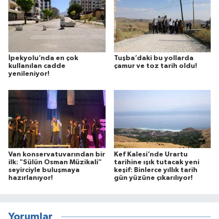
İpekyolu’nda en çok
Tuşba’daki bu yollarda
kullanılan cadde
çamur ve toz tarih oldu!
yenileniyor!
Van konservatuvarından bir
Kef Kalesi’nde Urartu
ilk: "Sülün Osman Müzikali"
tarihine ışık tutacak yeni
seyirciyle buluşmaya
keşif: Binlerce yıllık tarih
hazırlanıyor!
gün yüzüne çıkarılıyor!
Yorumlar