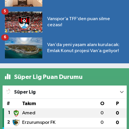
5
Vanspor’a TFF’den puan silme
cezası!
6
Van’da yeni yaşam alanı kurulacak:
Emlak Konut projesi Van’a geliyor!
Süper Lig Puan Durumu
Süper Lig
#
Takım
O
P
1
Amed
0
0
2
Erzurumspor FK
0
0