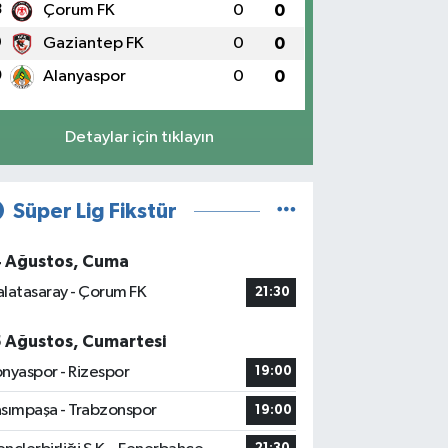
8
Çorum FK
0
0
9
Gaziantep FK
0
0
0
Alanyaspor
0
0
Detaylar için tıklayın
Süper Lig Fikstür
4 Ağustos, Cuma
latasaray - Çorum FK
21:30
5 Ağustos, Cumartesi
nyaspor - Rizespor
19:00
sımpaşa - Trabzonspor
19:00