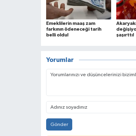
Emeklilerin maaş zam
Akaryakı
farkının ödeneceği tarih
değişiyo
belli oldu!
şaşırttı!
Yorumlar
Gönder