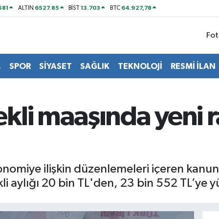
581
6527.85
13.703
64.927,78
ALTIN
BİST
BTC
Fot
L
SPOR
SİYASET
SAĞLIK
TEKNOLOJİ
RESMİ İLAN
kli maaşında yeni r
onomiye ilişkin düzenlemeleri içeren kanun
i aylığı 20 bin TL'den, 23 bin 552 TL’ye yü