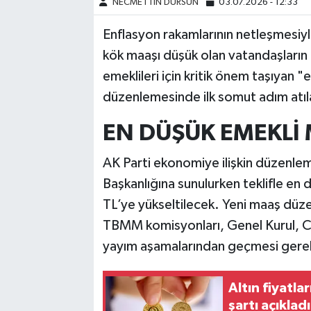
NECMETTİN DURSUN
03.07.2026 - 12:33
Enflasyon rakamlarının netleşmesiyle
kök maaşı düşük olan vatandaşların
emeklileri için kritik önem taşıyan "
düzenlemesinde ilk somut adım atıla
EN DÜŞÜK EMEKLİ 
AK Parti ekonomiye ilişkin düzenlem
Başkanlığına sunulurken teklifle en 
TL’ye yükseltilecek. Yeni maaş düzen
TBMM komisyonları, Genel Kurul, 
yayım aşamalarından geçmesi gerek
Altın fiyatl
şartı açıkladı