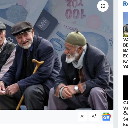
R
V
B
B
EĞ
K
Y
CA
Va
Öz
-
+
A
A
Şe
ko