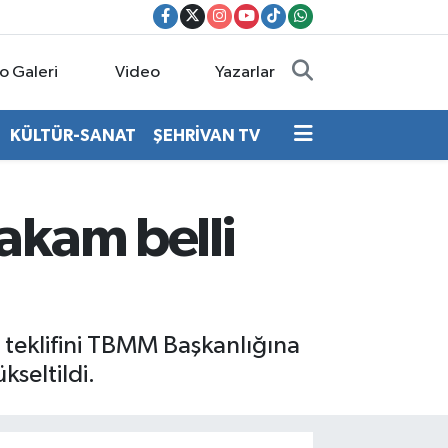
o Galeri
Video
Yazarlar
KÜLTÜR-SANAT
ŞEHRİVAN TV
akam belli
 teklifini TBMM Başkanlığına
kseltildi.