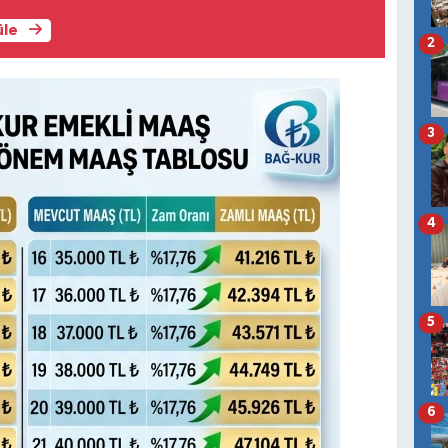
üle
2
3
4
5
6