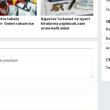
Ge
Ga
tta tabela
Ağustos’ta konut ve işyeri
1
r: Gelen rakam ise
kiralarına yapılacak zam
oranı belli oldu!
Ba
Be
Am
1
Sa