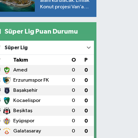
alanı kurulacak: Emlak
Konut projesi Van’a
geliyor!
Süper Lig Puan Durumu
Süper Lig
#
Takım
O
P
1
Amed
0
0
2
Erzurumspor FK
0
0
3
Başakşehir
0
0
4
Kocaelispor
0
0
5
Beşiktaş
0
0
6
Eyüpspor
0
0
7
Galatasaray
0
0