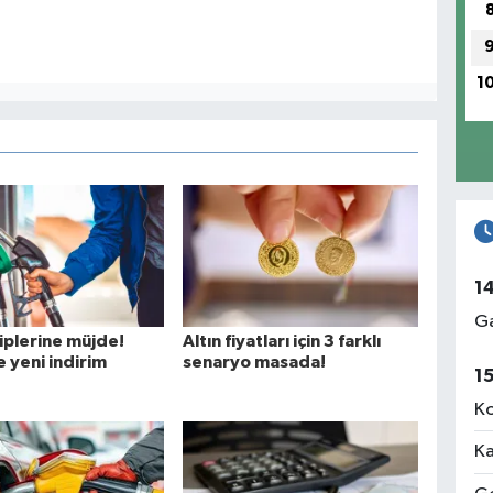
1
1
Ga
iplerine müjde!
Altın fiyatları için 3 farklı
 yeni indirim
senaryo masada!
1
Ko
Ka