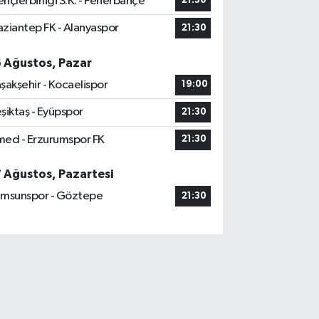
nçlerbirliği S.K. - Fenerbahçe
21:30
ziantep FK - Alanyaspor
21:30
6 Ağustos, Pazar
şakşehir - Kocaelispor
19:00
şiktaş - Eyüpspor
21:30
ed - Erzurumspor FK
21:30
7 Ağustos, Pazartesi
msunspor - Göztepe
21:30