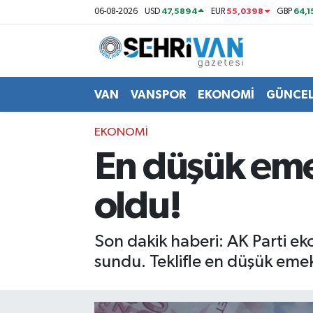
47,5894
55,0398
64,1
06-08-2026
USD
EUR
GBP
Van Nöbetçi Eczaneler
Van Hava Durumu
VAN
VANSPOR
EKONOMİ
GÜNCE
VAN Namaz Vakitleri
EKONOMİ
En düşük eme
Van Trafik Yoğunluk Haritası
oldu!
Süper Lig Puan Durumu ve Fikstür
Tüm Manşetler
Son dakik haberi: AK Parti ek
sundu. Teklifle en düşük emekl
Son Dakika Haberleri
Haber Arşivi