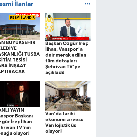
esmi İlanlar
RESMİ İLANDIR
AN BÜYÜKŞEHİR
Başkan Özgür İreç
ELEDİYE
İlhan, Vanspor'a
AŞKANLIĞI TUŞBA
dair merak edilen
İTİM TESİSİ
tüm detayları
ABA İNŞAAT
Şehrivan TV'ye
APTIRACAK
açıkladı!
NLI YAYIN |
Van’da tarihi
nspor Başkanı
ekonomi zirvesi:
gür İreç İlhan
Van lojistik üs
hrivan TV’nin
oluyor!
nuğu oluyor!