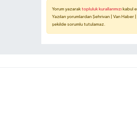
Yorum yazarak
topluluk kurallarımızı
kabul e
Yazılan yorumlardan Şehrivan | Van Haber |
şekilde sorumlu tutulamaz.