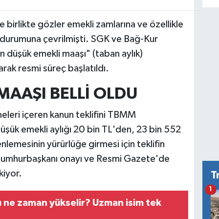
 birlikte gözler emekli zamlarına ve özellikle
 durumuna çevrilmişti. SGK ve Bağ-Kur
en düşük emekli maaşı" (taban aylık)
rak resmi süreç başlatıldı.
MAAŞI BELLİ OLDU
eleri içeren kanun teklifini TBMM
düşük emekli aylığı 20 bin TL'den, 23 bin 552
lemesinin yürürlüğe girmesi için teklifin
Cumhurbaşkanı onayı ve Resmi Gazete'de
iyor.
T
1
arı ne zaman yükselir? Uzman isim tek