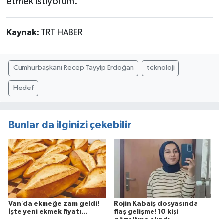
etmek istiyorum."
Kaynak:
TRT HABER
Cumhurbaşkanı Recep Tayyip Erdoğan
teknoloji
Hedef
Bunlar da ilginizi çekebilir
Van’da ekmeğe zam geldi!
Rojin Kabaiş dosyasında
İşte yeni ekmek fiyatı...
flaş gelişme! 10 kişi