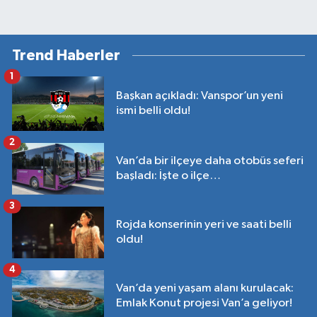
Trend Haberler
1
Başkan açıkladı: Vanspor’un yeni
ismi belli oldu!
2
Van’da bir ilçeye daha otobüs seferi
başladı: İşte o ilçe…
3
Rojda konserinin yeri ve saati belli
oldu!
4
Van’da yeni yaşam alanı kurulacak:
Emlak Konut projesi Van’a geliyor!