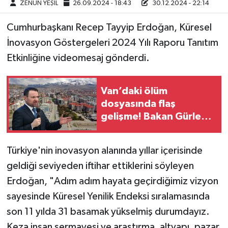
ZENÜN YEŞİL
26.09.2024 - 18:43
30.12.2024 - 22:14
Cumhurbaşkanı Recep Tayyip Erdoğan, Küresel
İnovasyon Göstergeleri 2024 Yılı Raporu Tanıtım
Etkinliğine videomesaj gönderdi.
Van’daki ölüm
dosyasında flaş
gelişme! Bakan Gürlek
“intihar olmayabilir”
dedi
Türkiye'nin inovasyon alanında yıllar içerisinde
geldiği seviyeden iftihar ettiklerini söyleyen
Erdoğan, "Adım adım hayata geçirdiğimiz vizyon
sayesinde Küresel Yenilik Endeksi sıralamasında
son 11 yılda 31 basamak yükselmiş durumdayız.
Keza insan sermayesi ve araştırma, altyapı, pazar