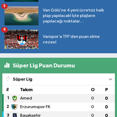
5
Van Gölü’ne 4 yeni ücretsiz halk
plajı yapılacak! İşte plajların
yapılacağı noktalar…
6
Vanspor’a TFF’den puan silme
cezası!
Süper Lig Puan Durumu
Süper Lig
#
Takım
O
P
1
Amed
0
0
2
Erzurumspor FK
0
0
3
Başakşehir
0
0