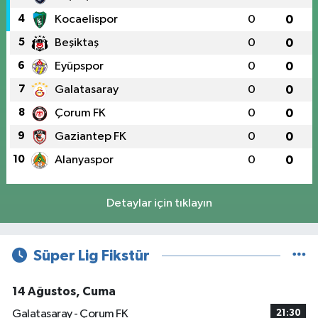
4
Kocaelispor
0
0
5
Beşiktaş
0
0
6
Eyüpspor
0
0
7
Galatasaray
0
0
8
Çorum FK
0
0
9
Gaziantep FK
0
0
10
Alanyaspor
0
0
Detaylar için tıklayın
Süper Lig Fikstür
14 Ağustos, Cuma
Galatasaray - Çorum FK
21:30