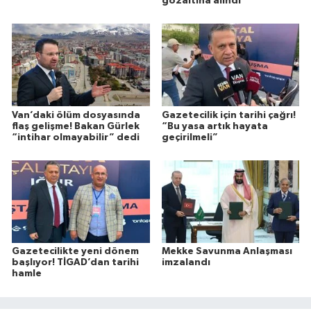
gözaltına alındı
Van’daki ölüm dosyasında
Gazetecilik için tarihi çağrı!
flaş gelişme! Bakan Gürlek
“Bu yasa artık hayata
“intihar olmayabilir” dedi
geçirilmeli”
Gazetecilikte yeni dönem
Mekke Savunma Anlaşması
başlıyor! TİGAD’dan tarihi
imzalandı
hamle