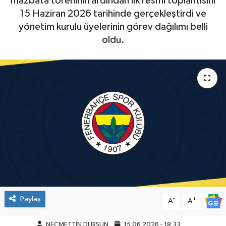
mazbata töreninin ardından ilk resmi toplantısını
15 Haziran 2026 tarihinde gerçekleştirdi ve
yönetim kurulu üyelerinin görev dağılımı belli
oldu.
Paylaş
-
+
A
A
NECMETTİN DURSUN
15.06.2026 - 18:33