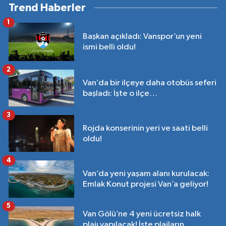
Trend Haberler
1
Başkan açıkladı: Vanspor’un yeni
ismi belli oldu!
2
Van’da bir ilçeye daha otobüs seferi
başladı: İşte o ilçe…
3
Rojda konserinin yeri ve saati belli
oldu!
4
Van’da yeni yaşam alanı kurulacak:
Emlak Konut projesi Van’a geliyor!
5
Van Gölü’ne 4 yeni ücretsiz halk
plajı yapılacak! İşte plajların