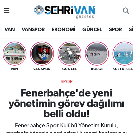
Van Nöbetçi Eczaneler
VAN
VANSPOR
EKONOMİ
GÜNCEL
SPOR
S
Van Hava Durumu
VAN Namaz Vakitleri
Van Trafik Yoğunluk Haritası
VAN
VANSPOR
GÜNCEL
BÖLGE
K
SPOR
Süper Lig Puan Durumu ve Fikstür
Fenerbahçe'de yeni
Tüm Manşetler
yönetimin görev dağılımı
belli oldu!
Son Dakika Haberleri
Fenerbahçe Spor Kulübü Yönetim Kurulu,
Haber Arşivi