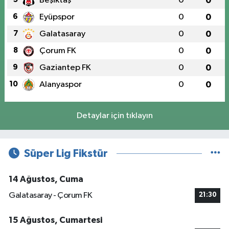
Beşiktaş
0
0
6
Eyüpspor
0
0
7
Galatasaray
0
0
8
Çorum FK
0
0
9
Gaziantep FK
0
0
10
Alanyaspor
0
0
Detaylar için tıklayın
Süper Lig Fikstür
14 Ağustos, Cuma
Galatasaray - Çorum FK
21:30
15 Ağustos, Cumartesi