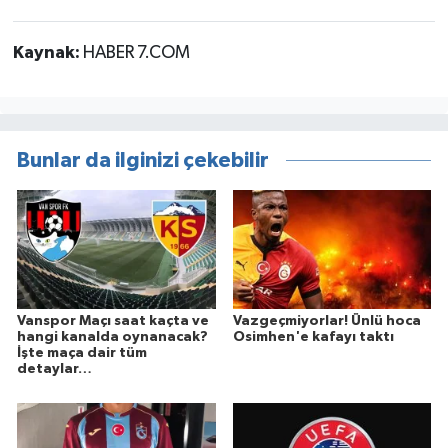
Kaynak:
HABER 7.COM
Bunlar da ilginizi çekebilir
Vanspor Maçı saat kaçta ve
Vazgeçmiyorlar! Ünlü hoca
hangi kanalda oynanacak?
Osimhen'e kafayı taktı
İşte maça dair tüm
detaylar…