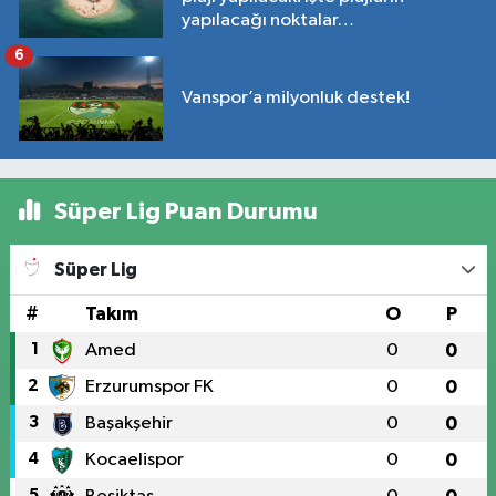
yapılacağı noktalar…
6
Vanspor’a milyonluk destek!
Süper Lig Puan Durumu
Süper Lig
#
Takım
O
P
1
Amed
0
0
2
Erzurumspor FK
0
0
3
Başakşehir
0
0
4
Kocaelispor
0
0
5