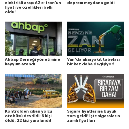
elektrikli araç: A2 e-tron’un
deprem meydana geldi
fiyatı ve özellikleri belli
oldu!
Ahbap Derneği yönetimine
Van'da akaryakıt tabelası
kayyum atandı
bir kez daha değişiyor!
Kontrolden çıkan yolcu
Sigara fiyatlarına büyük
otobüsü devrildi: 6 kişi
zam geldi! İşte sigaraların
öldü, 22 kişi yaralandı!
zamlı fiyatları