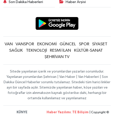
Son Dakika Haberleri
Haber Arşivi
VAN
VANSPOR
EKONOMİ
GÜNCEL
SPOR
SİYASET
SAĞLIK
TEKNOLOJİ
RESMİ İLAN
KÜLTÜR-SANAT
ŞEHRİVAN TV
Sitede yayınlanan içerik ve yorumlardan yazarları sorumludur.
Yayınlanan yorumlardan Şehrivan | Van Haber | Van Haberleri | Son
Dakika Güncel Haberler sorumlu tutulamaz. Sitedeki tüm harici linkler
ayrı bir sayfada açılır. Sitemizde yayınlanan haber, köşe yazıları ve
fotoğraflar izin alınmaksızın kaynak gösterilse dahi, herhangi bir
ortamda kullanılamaz ve yayınlanamaz
KÜNYE
Haber Yazılımı
:
TE Bilişim
| Copyright ©