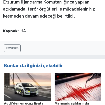
Erzurum İl Jandarma Komutanlığınca yapılan
açıklamada, terör örgütleri ile mücadelenin hız
kesmeden devam edeceği belirtildi.
Kaynak:
İHA
Erzurum
Bunlar da ilginizi çekebilir
Audi'den en ucuz fiyata
Marmaris açıklarında