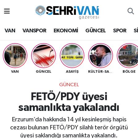
Van Nöbetçi Eczaneler
VAN
VANSPOR
EKONOMİ
GÜNCEL
SPOR
S
Van Hava Durumu
VAN Namaz Vakitleri
Van Trafik Yoğunluk Haritası
VAN
GÜNCEL
ASAYİŞ
BÖLGE
KÜLTÜR-SANAT
GÜNCEL
Süper Lig Puan Durumu ve Fikstür
FETÖ/PDY üyesi
Tüm Manşetler
samanlıkta yakalandı
Son Dakika Haberleri
Erzurum’da hakkında 14 yıl kesinleşmiş hapis
cezası bulunan FETÖ/PDY silahlı terör örgütü
Haber Arşivi
üyesi saklandığı samanlıkta yakalandı.