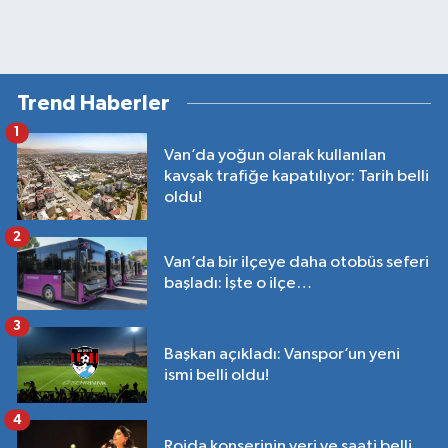
Trend Haberler
1
Van’da yoğun olarak kullanılan
kavşak trafiğe kapatılıyor: Tarih belli
oldu!
2
Van’da bir ilçeye daha otobüs seferi
başladı: İşte o ilçe…
3
Başkan açıkladı: Vanspor’un yeni
ismi belli oldu!
4
Rojda konserinin yeri ve saati belli