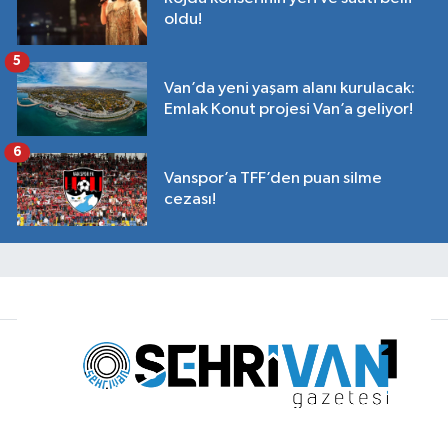
oldu!
5
Van’da yeni yaşam alanı kurulacak:
Emlak Konut projesi Van’a geliyor!
6
Vanspor’a TFF’den puan silme
cezası!