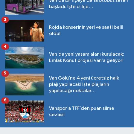
Van’da bir ilçeye daha otobüs seferi
başladı: İşte o ilçe…
3
Rojda konserinin yeri ve saati belli
oldu!
4
Van’da yeni yaşam alanı kurulacak:
Emlak Konut projesi Van’a geliyor!
5
Van Gölü’ne 4 yeni ücretsiz halk
plajı yapılacak! İşte plajların
yapılacağı noktalar…
6
Vanspor’a TFF’den puan silme
cezası!