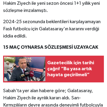
Hakim Ziyech ile yeni sezon öncesi 1+1 yıllık yeni
sözleşme imzalamıştı.
2024-25 sezonunda beklentileri karşılayamayan
Faslı futbolcu için Galatasaray'ın kararını verdiği
iddia edildi.
15 MAÇ OYNARSA SÖZLEŞMESİ UZAYACAK
Gazetecilik için tarihi
çağrı! “Bu yasa artık
hayata geçirilmeli”
Sabah'ta yer alan habere göre; Galatasaray,
Hakim Ziyech ile ayrılık kararı aldı. Sarı-
Kırmızılıların devre arasında deneyimli futbolcuyla