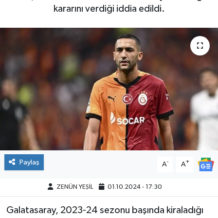
kararını verdiği iddia edildi.
Paylaş
-
+
A
A
ZENÜN YEŞİL
01.10.2024 - 17:30
Galatasaray, 2023-24 sezonu başında kiraladığı