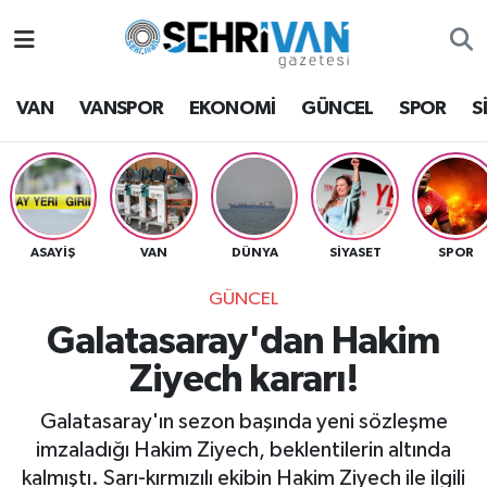
Van Nöbetçi Eczaneler
VAN
VANSPOR
EKONOMİ
GÜNCEL
SPOR
S
Van Hava Durumu
VAN Namaz Vakitleri
Van Trafik Yoğunluk Haritası
ASAYİŞ
VAN
DÜNYA
SİYASET
SPOR
GÜNCEL
Süper Lig Puan Durumu ve Fikstür
Galatasaray'dan Hakim
Tüm Manşetler
Ziyech kararı!
Son Dakika Haberleri
Galatasaray'ın sezon başında yeni sözleşme
imzaladığı Hakim Ziyech, beklentilerin altında
Haber Arşivi
kalmıştı. Sarı-kırmızılı ekibin Hakim Ziyech ile ilgili