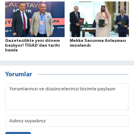
Gazetecilikte yeni dönem
Mekke Savunma Anlaşması
başlıyor! TİGAD’dan tarihi
imzalandı
hamle
Yorumlar