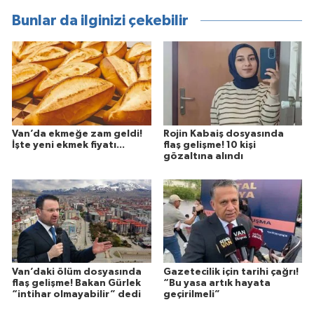
Bunlar da ilginizi çekebilir
Van’da ekmeğe zam geldi!
Rojin Kabaiş dosyasında
İşte yeni ekmek fiyatı...
flaş gelişme! 10 kişi
gözaltına alındı
Van’daki ölüm dosyasında
Gazetecilik için tarihi çağrı!
flaş gelişme! Bakan Gürlek
“Bu yasa artık hayata
“intihar olmayabilir” dedi
geçirilmeli”