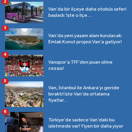
2
Van’da bir ilçeye daha otobüs seferi
başladı: İşte o ilçe…
3
Van’da yeni yaşam alanı kurulacak:
Emlak Konut projesi Van’a geliyor!
4
Vanspor’a TFF’den puan silme
cezası!
5
Van, İstanbul ile Ankara’yı geride
bıraktı! İşte Van’da ortalama
fiyatlar…
6
Türkiye’de sadece Van’daki bu
işletmede var! Yiyen bir daha yiyor