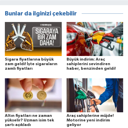
Bunlar da ilginizi çekebilir
Sigara fiyatlarına büyük
Büyük indirim: Araç
zam geldi! İşte sigaraların
sahiplerini sevindiren
zamlı fiyatları
haber, benzinden geldi!
Altın fiyatları ne zaman
Araç sahiplerine müjde!
yükselir? Uzman isim tek
Motorine yeni indirim
şartı açıkladı
geliyor