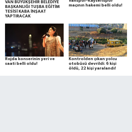
Vanspor-Kayserispor
VAN BÜYÜKŞEHİR BELEDİYE
maçının hakemi belli oldu!
BAŞKANLIĞI TUŞBA EĞİTİM
TESİSİ KABA İNŞAAT
YAPTIRACAK
Rojda konserinin yeri ve
Kontrolden çıkan yolcu
saati belli oldu!
otobüsü devrildi: 6 kişi
öldü, 22 kişi yaralandı!