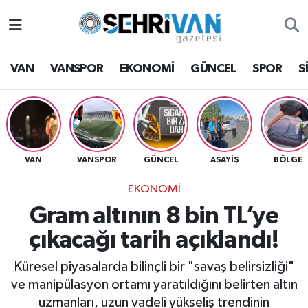
Van Nöbetçi Eczaneler
VAN
VANSPOR
EKONOMİ
GÜNCEL
SPOR
S
Van Hava Durumu
VAN Namaz Vakitleri
Van Trafik Yoğunluk Haritası
VAN
VANSPOR
GÜNCEL
ASAYİŞ
BÖLGE
EKONOMİ
Süper Lig Puan Durumu ve Fikstür
Gram altının 8 bin TL’ye
Tüm Manşetler
çıkacağı tarih açıklandı!
Son Dakika Haberleri
Küresel piyasalarda bilinçli bir "savaş belirsizliği"
ve manipülasyon ortamı yaratıldığını belirten altın
Haber Arşivi
uzmanları, uzun vadeli yükseliş trendinin