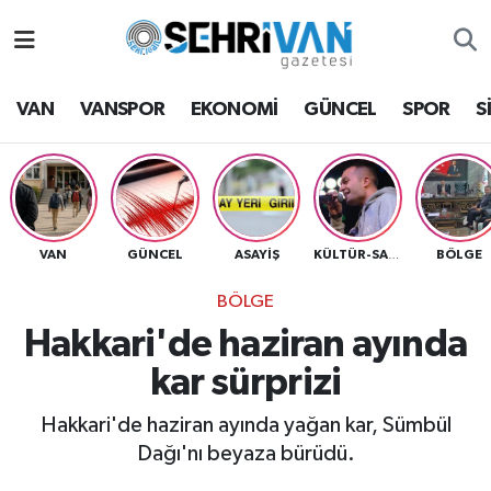
Van Nöbetçi Eczaneler
VAN
VANSPOR
EKONOMİ
GÜNCEL
SPOR
S
Van Hava Durumu
VAN Namaz Vakitleri
Van Trafik Yoğunluk Haritası
VAN
GÜNCEL
ASAYİŞ
BÖLGE
KÜLTÜR-SANAT
BÖLGE
Süper Lig Puan Durumu ve Fikstür
Hakkari'de haziran ayında
Tüm Manşetler
kar sürprizi
Son Dakika Haberleri
Hakkari'de haziran ayında yağan kar, Sümbül
Dağı'nı beyaza bürüdü.
Haber Arşivi