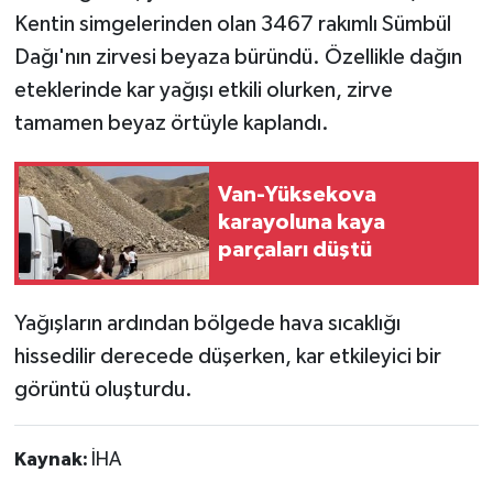
Kentin simgelerinden olan 3467 rakımlı Sümbül
Dağı'nın zirvesi beyaza büründü. Özellikle dağın
eteklerinde kar yağışı etkili olurken, zirve
tamamen beyaz örtüyle kaplandı.
Van-Yüksekova
karayoluna kaya
parçaları düştü
Yağışların ardından bölgede hava sıcaklığı
hissedilir derecede düşerken, kar etkileyici bir
görüntü oluşturdu.
Kaynak:
İHA