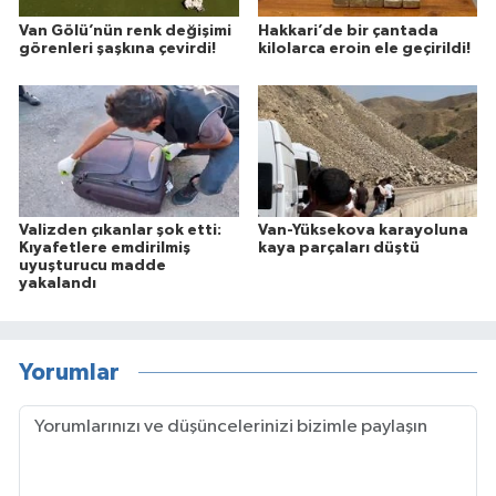
Van Gölü’nün renk değişimi
Hakkari’de bir çantada
görenleri şaşkına çevirdi!
kilolarca eroin ele geçirildi!
Valizden çıkanlar şok etti:
Van-Yüksekova karayoluna
Kıyafetlere emdirilmiş
kaya parçaları düştü
uyuşturucu madde
yakalandı
Yorumlar