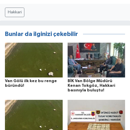
Hakkari
Bunlar da ilginizi çekebilir
Van Gölü ilk kez bu renge
BİK Van Bölge Müdürü
büründü!
Kenan Tokgöz, Hakkari
basınıyla buluştu!