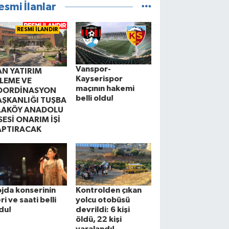
esmi İlanlar
RESMİ İLANDIR
Vanspor-
AN YATIRIM
Kayserispor
ZLEME VE
maçının hakemi
OORDİNASYON
belli oldu!
AŞKANLIĞI TUŞBA
LAKÖY ANADOLU
SESİ ONARIM İŞİ
APTIRACAK
jda konserinin
Kontrolden çıkan
ri ve saati belli
yolcu otobüsü
du!
devrildi: 6 kişi
öldü, 22 kişi
yaralandı!