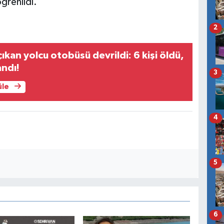
öğrenildi.
2
ıkan yolcu otobüsü devrildi: 6 kişi öldü,
andı!
3
üle
4
5
6