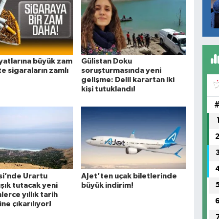
iyatlarına büyük zam
Gülistan Doku
te sigaraların zamlı
soruşturmasında yeni
gelişme: Delil karartan iki
kişi tutuklandı!
si’nde Urartu
AJet'ten uçak biletlerinde
ışık tutacak yeni
büyük indirim!
nlerce yıllık tarih
ne çıkarılıyor!