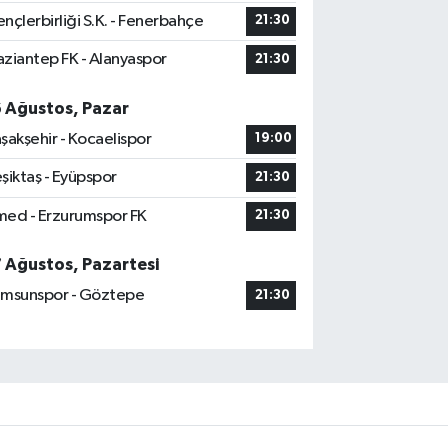
nçlerbirliği S.K. - Fenerbahçe
21:30
ziantep FK - Alanyaspor
21:30
6 Ağustos, Pazar
şakşehir - Kocaelispor
19:00
şiktaş - Eyüpspor
21:30
ed - Erzurumspor FK
21:30
7 Ağustos, Pazartesi
msunspor - Göztepe
21:30