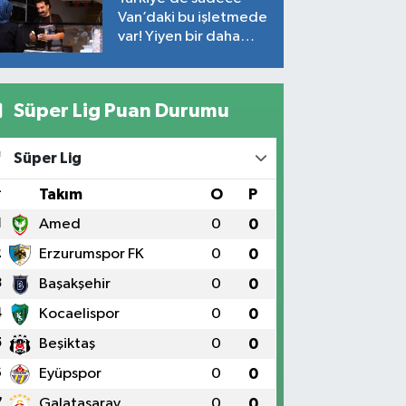
Van’daki bu işletmede
var! Yiyen bir daha
yiyor
Süper Lig Puan Durumu
Süper Lig
#
Takım
O
P
1
Amed
0
0
2
Erzurumspor FK
0
0
3
Başakşehir
0
0
4
Kocaelispor
0
0
5
Beşiktaş
0
0
6
Eyüpspor
0
0
7
Galatasaray
0
0