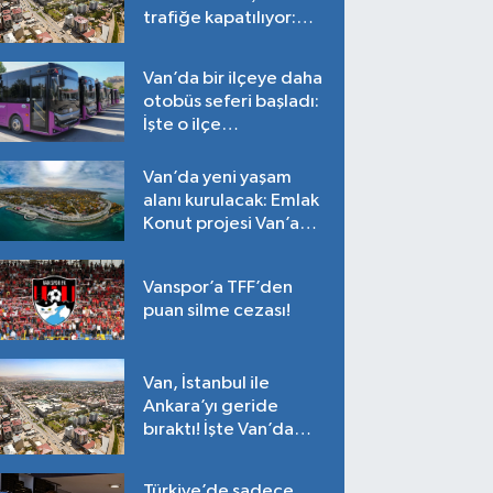
trafiğe kapatılıyor:
Tarih belli oldu!
Van’da bir ilçeye daha
otobüs seferi başladı:
İşte o ilçe…
Van’da yeni yaşam
alanı kurulacak: Emlak
Konut projesi Van’a
geliyor!
Vanspor’a TFF’den
puan silme cezası!
Van, İstanbul ile
Ankara’yı geride
bıraktı! İşte Van’da
ortalama fiyatlar…
Türkiye’de sadece