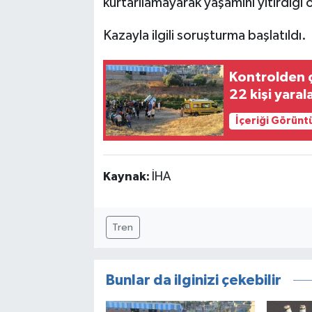
kurtarılamayarak yaşamını yitirdiği 
Kazayla ilgili soruşturma başlatıldı.
Kontrolden ç
22 kişi yaral
İçeriği Görünt
Kaynak:
İHA
Tren
Bunlar da ilginizi çekebilir