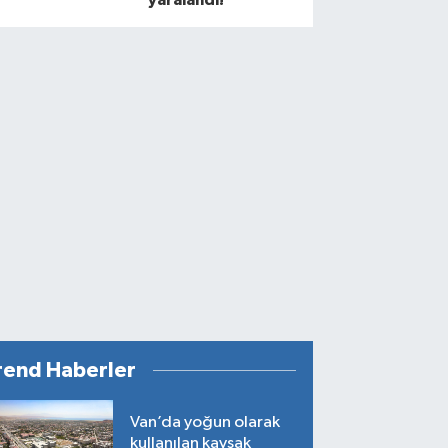
rend Haberler
Van’da yoğun olarak
kullanılan kavşak