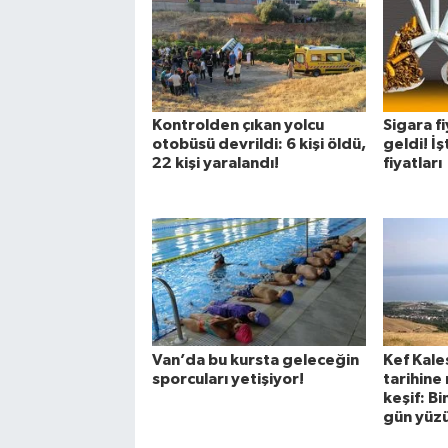
Kontrolden çıkan yolcu
Sigara f
otobüsü devrildi: 6 kişi öldü,
geldi! İş
22 kişi yaralandı!
fiyatları
Van’da bu kursta geleceğin
Kef Kale
sporcuları yetişiyor!
tarihine 
keşif: Bi
gün yüzü