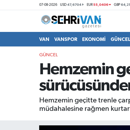
47,6704
55,0406
64,2
07-08-2026
USD
EUR
GBP
Van Nöbetçi Eczaneler
Van Hava Durumu
VAN
VANSPOR
EKONOMİ
GÜNCE
VAN Namaz Vakitleri
GÜNCEL
Hemzemin geç
Van Trafik Yoğunluk Haritası
sürücüsünden
Süper Lig Puan Durumu ve Fikstür
Tüm Manşetler
Hemzemin geçitte trenle çarp
müdahalesine rağmen kurtarıl
Son Dakika Haberleri
Haber Arşivi