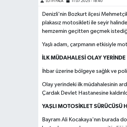
LÜTFİ PALA
11.07.2025 - 18:40
Denizli'nin Bozkurt ilçesi Mehmetç
plakasız motosikleti ile seyir halin
hemzemin geçitten geçmek istediği 
Yaşlı adam, çarpmanın etkisiyle mot
İLK MÜDAHALESİ OLAY YERİNDE 
İhbar üzerine bölgeye sağlık ve polis
Olay yerindeki ilk müdahalesinin a
Çardak Devlet Hastanesine kaldırıld
YAŞLI MOTOSİKLET SÜRÜCÜSÜ H
Bayram Ali Kocakaya'nın burada do