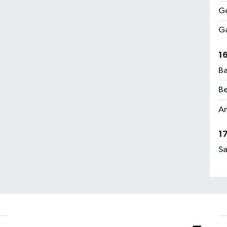
Ge
Ga
1
Ba
Be
Am
1
Sa