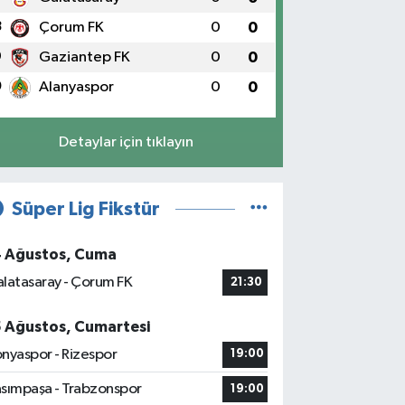
8
Çorum FK
0
0
9
Gaziantep FK
0
0
0
Alanyaspor
0
0
Detaylar için tıklayın
Süper Lig Fikstür
4 Ağustos, Cuma
latasaray - Çorum FK
21:30
5 Ağustos, Cumartesi
nyaspor - Rizespor
19:00
sımpaşa - Trabzonspor
19:00