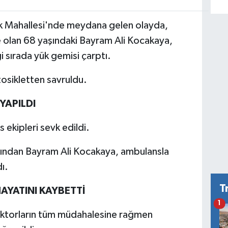
ik Mahallesi'nde meydana gelen olayda,
de olan 68 yaşındaki Bayram Ali Kocakaya,
sırada yük gemisi çarptı.
osikletten savruldu.
YAPILDI
 ekipleri sevk edildi.
rdından Bayram Ali Kocakaya, ambulansla
ı.
T
AYATINI KAYBETTİ
1
ktorların tüm müdahalesine rağmen