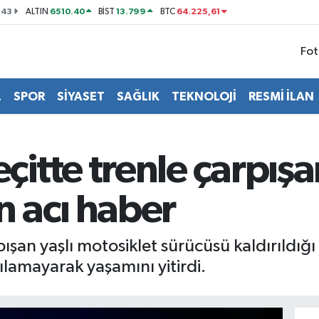
143
6510.40
13.799
64.225,61
ALTIN
BİST
BTC
Fot
L
SPOR
SİYASET
SAĞLIK
TEKNOLOJİ
RESMİ İLAN
itte trenle çarpışa
 acı haber
ışan yaşlı motosiklet sürücüsü kaldırıldığ
amayarak yaşamını yitirdi.