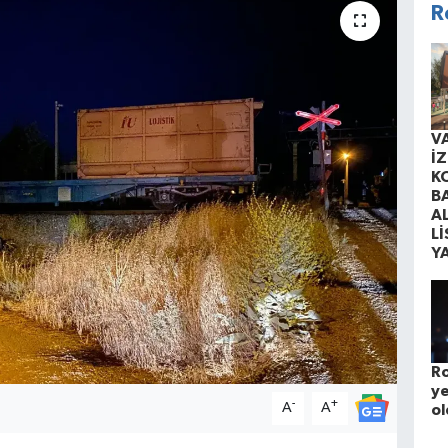
R
V
İ
K
B
A
Lİ
Y
Ro
ye
-
+
A
A
ol