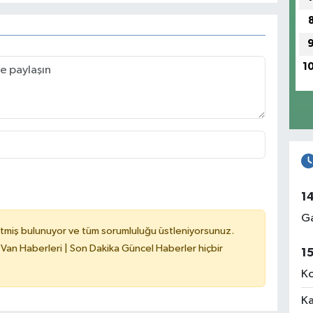
1
1
Ga
tmiş bulunuyor ve tüm sorumluluğu üstleniyorsunuz.
 Van Haberleri | Son Dakika Güncel Haberler hiçbir
1
Ko
Ka