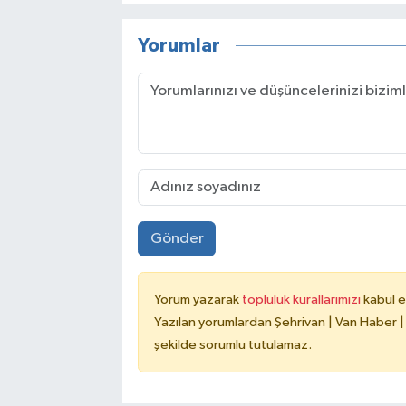
Yorumlar
Gönder
Yorum yazarak
topluluk kurallarımızı
kabul e
Yazılan yorumlardan Şehrivan | Van Haber |
şekilde sorumlu tutulamaz.