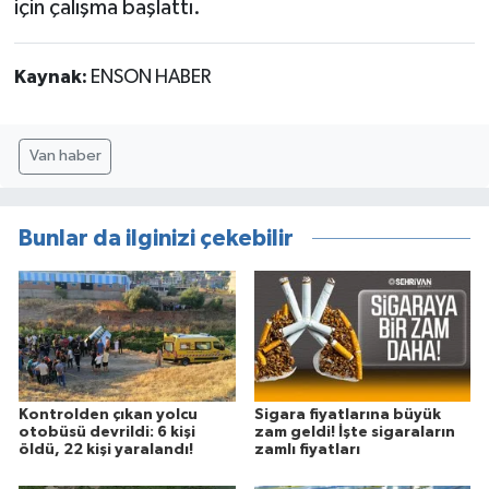
için çalışma başlattı.
Kaynak:
ENSON HABER
Van haber
Bunlar da ilginizi çekebilir
Kontrolden çıkan yolcu
Sigara fiyatlarına büyük
otobüsü devrildi: 6 kişi
zam geldi! İşte sigaraların
öldü, 22 kişi yaralandı!
zamlı fiyatları