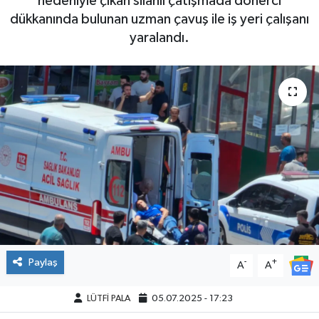
nedeniyle çıkan silahlı çatışmada dönerci
dükkanında bulunan uzman çavuş ile iş yeri çalışanı
yaralandı.
Paylaş
-
+
A
A
LÜTFİ PALA
05.07.2025 - 17:23