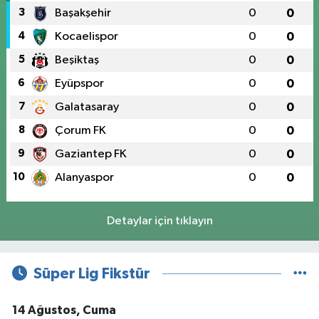
3
Başakşehir
0
0
4
Kocaelispor
0
0
5
Beşiktaş
0
0
6
Eyüpspor
0
0
7
Galatasaray
0
0
8
Çorum FK
0
0
9
Gaziantep FK
0
0
10
Alanyaspor
0
0
Detaylar için tıklayın
Süper Lig Fikstür
14 Ağustos, Cuma