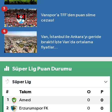
5
Vanspor’a TFF’den puan silme
cezası!
6
Van, İstanbul ile Ankara’yı geride
bıraktı! İşte Van’da ortalama
fiyatlar…
Süper Lig Puan Durumu
Süper Lig
#
Takım
O
P
1
Amed
0
0
2
Erzurumspor FK
0
0