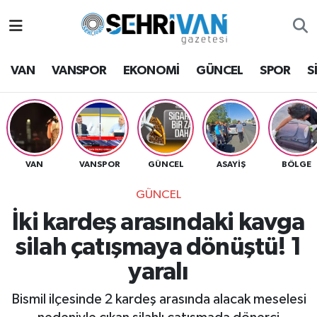
Van Nöbetçi Eczaneler
VAN
VANSPOR
EKONOMİ
GÜNCEL
SPOR
S
Van Hava Durumu
VAN Namaz Vakitleri
Van Trafik Yoğunluk Haritası
VAN
VANSPOR
GÜNCEL
ASAYİŞ
BÖLGE
GÜNCEL
Süper Lig Puan Durumu ve Fikstür
İki kardeş arasındaki kavga
Tüm Manşetler
silah çatışmaya dönüştü! 1
yaralı
Son Dakika Haberleri
Bismil ilçesinde 2 kardeş arasında alacak meselesi
Haber Arşivi