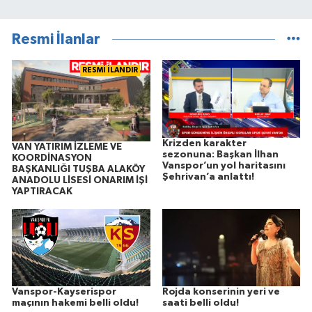
Resmi İlanlar
RESMİ İLANDIR
Krizden karakter
VAN YATIRIM İZLEME VE
sezonuna: Başkan İlhan
KOORDİNASYON
Vanspor’un yol haritasını
BAŞKANLIĞI TUŞBA ALAKÖY
Şehrivan’a anlattı!
ANADOLU LİSESİ ONARIM İŞİ
YAPTIRACAK
Vanspor-Kayserispor
Rojda konserinin yeri ve
maçının hakemi belli oldu!
saati belli oldu!