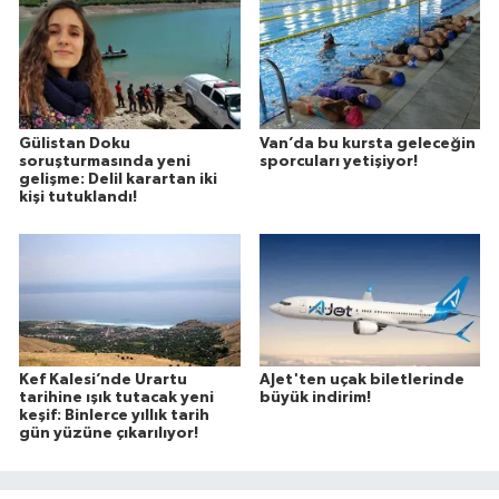
Gülistan Doku
Van’da bu kursta geleceğin
soruşturmasında yeni
sporcuları yetişiyor!
gelişme: Delil karartan iki
kişi tutuklandı!
Kef Kalesi’nde Urartu
AJet'ten uçak biletlerinde
tarihine ışık tutacak yeni
büyük indirim!
keşif: Binlerce yıllık tarih
gün yüzüne çıkarılıyor!