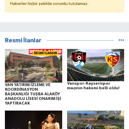
Haberler hiçbir şekilde sorumlu tutulamaz.
Resmi İlanlar
RESMİ İLANDIR
Vanspor-Kayserispor
VAN YATIRIM İZLEME VE
maçının hakemi belli oldu!
KOORDİNASYON
BAŞKANLIĞI TUŞBA ALAKÖY
ANADOLU LİSESİ ONARIM İŞİ
YAPTIRACAK