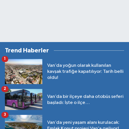
Trend Haberler
1
Van’da yoğun olarak kullanılan
kavşak trafiğe kapatılıyor: Tarih belli
oldu!
2
Van’da bir ilçeye daha otobüs seferi
başladı: İşte o ilçe…
3
Van’da yeni yaşam alanı kurulacak:
Emlak Konut projesi Van’a geliyor!