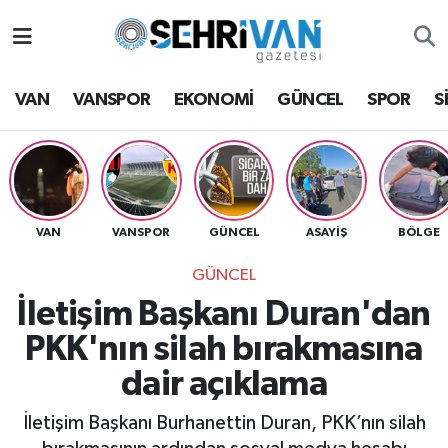
Van Nöbetçi Eczaneler
VAN
VANSPOR
EKONOMİ
GÜNCEL
SPOR
S
Van Hava Durumu
VAN Namaz Vakitleri
Van Trafik Yoğunluk Haritası
VAN
VANSPOR
GÜNCEL
ASAYİŞ
BÖLGE
GÜNCEL
Süper Lig Puan Durumu ve Fikstür
İletişim Başkanı Duran'dan
Tüm Manşetler
PKK'nın silah bırakmasına
dair açıklama
Son Dakika Haberleri
İletişim Başkanı Burhanettin Duran, PKK’nın silah
Haber Arşivi