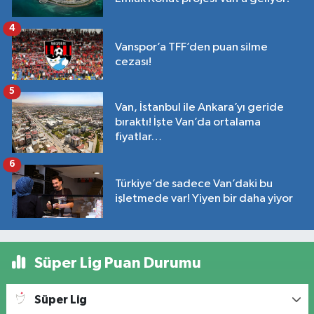
4
Vanspor’a TFF’den puan silme
cezası!
5
Van, İstanbul ile Ankara’yı geride
bıraktı! İşte Van’da ortalama
fiyatlar…
6
Türkiye’de sadece Van’daki bu
işletmede var! Yiyen bir daha yiyor
Süper Lig Puan Durumu
Süper Lig