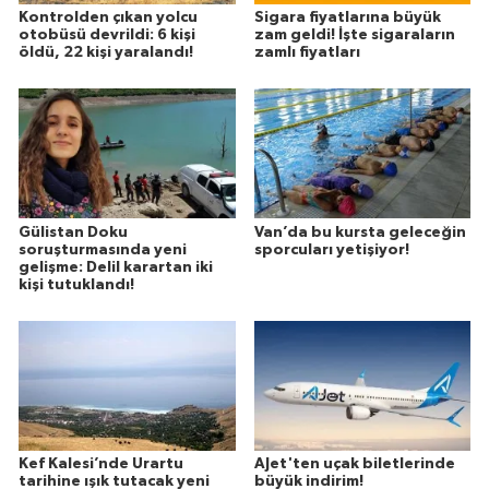
Kontrolden çıkan yolcu
Sigara fiyatlarına büyük
otobüsü devrildi: 6 kişi
zam geldi! İşte sigaraların
öldü, 22 kişi yaralandı!
zamlı fiyatları
Gülistan Doku
Van’da bu kursta geleceğin
soruşturmasında yeni
sporcuları yetişiyor!
gelişme: Delil karartan iki
kişi tutuklandı!
Kef Kalesi’nde Urartu
AJet'ten uçak biletlerinde
tarihine ışık tutacak yeni
büyük indirim!