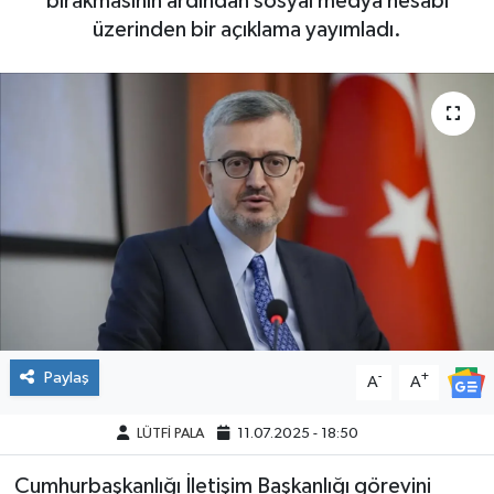
bırakmasının ardından sosyal medya hesabı
üzerinden bir açıklama yayımladı.
Paylaş
-
+
A
A
LÜTFİ PALA
11.07.2025 - 18:50
Cumhurbaşkanlığı İletişim Başkanlığı görevini