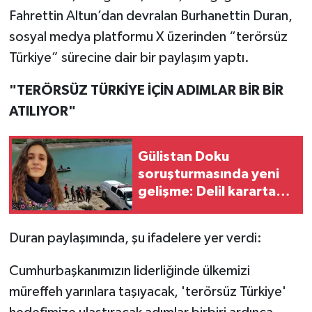
Fahrettin Altun’dan devralan Burhanettin Duran,
sosyal medya platformu X üzerinden “terörsüz
Türkiye” sürecine dair bir paylaşım yaptı.
"TERÖRSÜZ TÜRKİYE İÇİN ADIMLAR BİR BİR
ATILIYOR"
Gülistan Doku
soruşturmasında yeni
gelişme: Delil karartan
iki kişi tutuklandı!
Duran paylaşımında, şu ifadelere yer verdi:
Cumhurbaşkanımızın liderliğinde ülkemizi
müreffeh yarınlara taşıyacak, 'terörsüz Türkiye'