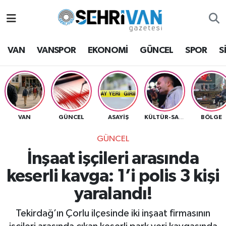
Van Nöbetçi Eczaneler
VAN
VANSPOR
EKONOMİ
GÜNCEL
SPOR
S
Van Hava Durumu
VAN Namaz Vakitleri
Van Trafik Yoğunluk Haritası
VAN
GÜNCEL
ASAYİŞ
BÖLGE
KÜLTÜR-SANAT
GÜNCEL
Süper Lig Puan Durumu ve Fikstür
İnşaat işçileri arasında
Tüm Manşetler
keserli kavga: 1’i polis 3 kişi
yaralandı!
Son Dakika Haberleri
Tekirdağ’ın Çorlu ilçesinde iki inşaat firmasının
Haber Arşivi