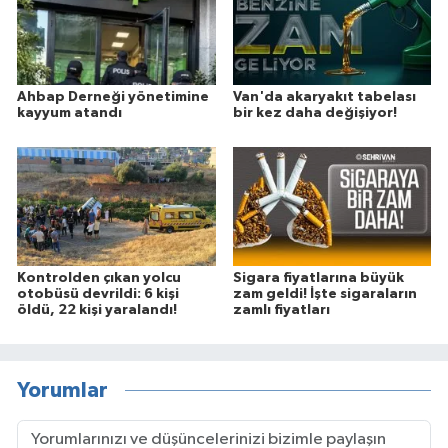
Ahbap Derneği yönetimine
Van'da akaryakıt tabelası
kayyum atandı
bir kez daha değişiyor!
Kontrolden çıkan yolcu
Sigara fiyatlarına büyük
otobüsü devrildi: 6 kişi
zam geldi! İşte sigaraların
öldü, 22 kişi yaralandı!
zamlı fiyatları
Yorumlar