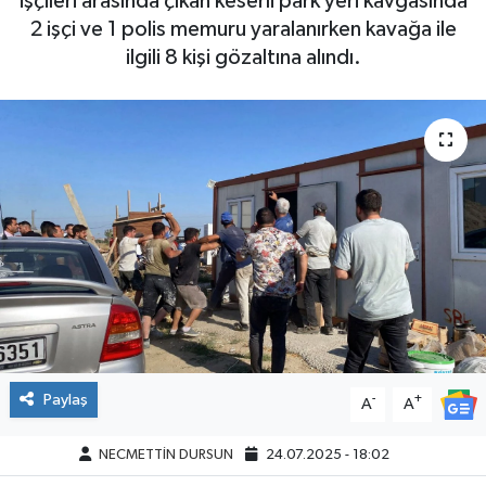
işçileri arasında çıkan keserli park yeri kavgasında
2 işçi ve 1 polis memuru yaralanırken kavağa ile
ilgili 8 kişi gözaltına alındı.
Paylaş
-
+
A
A
NECMETTİN DURSUN
24.07.2025 - 18:02