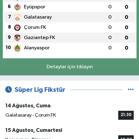
6
Eyüpspor
0
0
7
Galatasaray
0
0
8
Çorum FK
0
0
9
Gaziantep FK
0
0
10
Alanyaspor
0
0
Detaylar için tıklayın
Süper Lig Fikstür
14 Ağustos, Cuma
Galatasaray - Çorum FK
21:30
15 Ağustos, Cumartesi