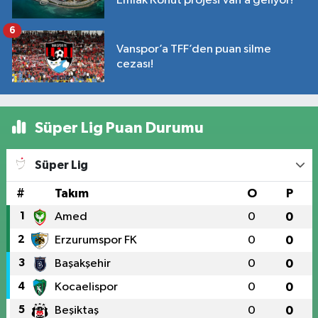
Emlak Konut projesi Van’a geliyor!
6
Vanspor’a TFF’den puan silme
cezası!
Süper Lig Puan Durumu
Süper Lig
#
Takım
O
P
1
Amed
0
0
2
Erzurumspor FK
0
0
3
Başakşehir
0
0
4
Kocaelispor
0
0
5
Beşiktaş
0
0