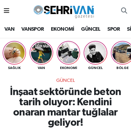
Van Nöbetçi Eczaneler
VAN
VANSPOR
EKONOMİ
GÜNCEL
SPOR
S
Van Hava Durumu
VAN Namaz Vakitleri
Van Trafik Yoğunluk Haritası
SAĞLIK
VAN
EKONOMİ
GÜNCEL
BÖLGE
GÜNCEL
Süper Lig Puan Durumu ve Fikstür
İnşaat sektöründe beton
Tüm Manşetler
tarih oluyor: Kendini
onaran mantar tuğlalar
Son Dakika Haberleri
geliyor!
Haber Arşivi