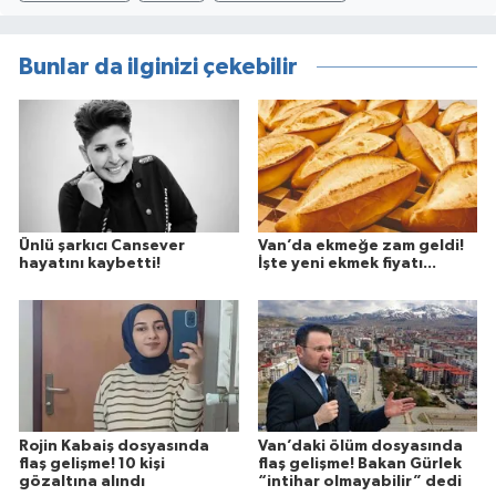
Bunlar da ilginizi çekebilir
Ünlü şarkıcı Cansever
Van’da ekmeğe zam geldi!
hayatını kaybetti!
İşte yeni ekmek fiyatı...
Rojin Kabaiş dosyasında
Van’daki ölüm dosyasında
flaş gelişme! 10 kişi
flaş gelişme! Bakan Gürlek
gözaltına alındı
“intihar olmayabilir” dedi