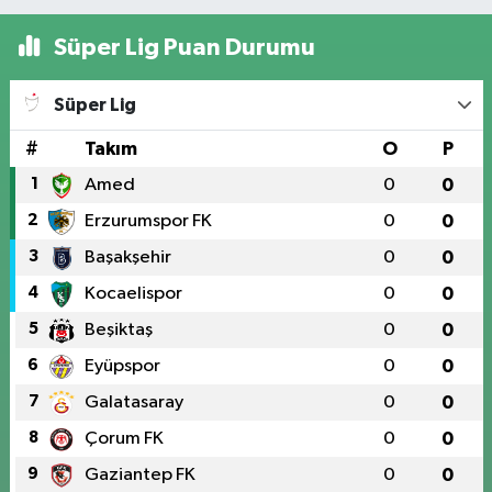
Süper Lig Puan Durumu
Süper Lig
#
Takım
O
P
1
Amed
0
0
2
Erzurumspor FK
0
0
3
Başakşehir
0
0
4
Kocaelispor
0
0
5
Beşiktaş
0
0
6
Eyüpspor
0
0
7
Galatasaray
0
0
8
Çorum FK
0
0
9
Gaziantep FK
0
0