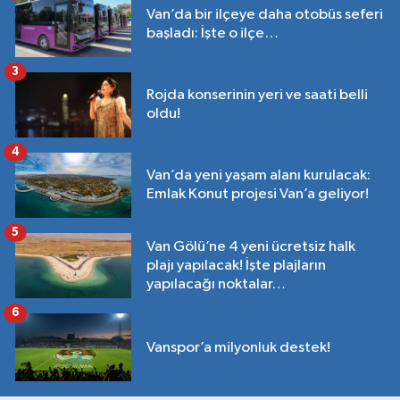
Van’da bir ilçeye daha otobüs seferi
başladı: İşte o ilçe…
3
Rojda konserinin yeri ve saati belli
oldu!
4
Van’da yeni yaşam alanı kurulacak:
Emlak Konut projesi Van’a geliyor!
5
Van Gölü’ne 4 yeni ücretsiz halk
plajı yapılacak! İşte plajların
yapılacağı noktalar…
6
Vanspor’a milyonluk destek!