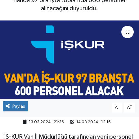
ilanda 97 branşta toplamda 600 personel
alınacağını duyuruldu.
Paylaş
-
+
A
A
13.03.2024 - 21:36
14.03.2024 - 12:16
İŞ-KUR Van İl Müdürlüğü tarafından yeni personel