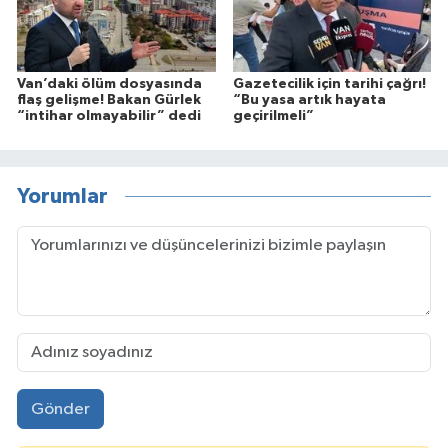
Van’daki ölüm dosyasında
Gazetecilik için tarihi çağrı!
flaş gelişme! Bakan Gürlek
“Bu yasa artık hayata
“intihar olmayabilir” dedi
geçirilmeli”
Yorumlar
Gönder