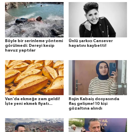
Böyle bir serinleme yöntemi
Ünlü şarkıcı Cansever
görülmedi: Dereyi kesip
hayatını kaybetti!
havuz yaptılar
Van’da ekmeğe zam geldi!
Rojin Kabaiş dosyasında
İşte yeni ekmek fiyatı...
flaş gelişme! 10 kişi
gözaltına alındı