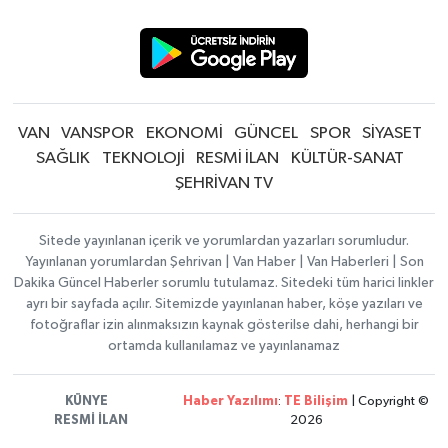
VAN
VANSPOR
EKONOMİ
GÜNCEL
SPOR
SİYASET
SAĞLIK
TEKNOLOJİ
RESMİ İLAN
KÜLTÜR-SANAT
ŞEHRİVAN TV
Sitede yayınlanan içerik ve yorumlardan yazarları sorumludur.
Yayınlanan yorumlardan Şehrivan | Van Haber | Van Haberleri | Son
Dakika Güncel Haberler sorumlu tutulamaz. Sitedeki tüm harici linkler
ayrı bir sayfada açılır. Sitemizde yayınlanan haber, köşe yazıları ve
fotoğraflar izin alınmaksızın kaynak gösterilse dahi, herhangi bir
ortamda kullanılamaz ve yayınlanamaz
KÜNYE
Haber Yazılımı
:
TE Bilişim
| Copyright ©
RESMİ İLAN
2026