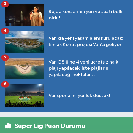
3
Rojda konserinin yeri ve saati belli
oldu!
4
Van’da yeni yaşam alanı kurulacak:
Emlak Konut projesi Van’a geliyor!
5
Van Gölü’ne 4 yeni ücretsiz halk
plajı yapılacak! İşte plajların
yapılacağı noktalar…
6
Vanspor’a milyonluk destek!
Süper Lig Puan Durumu