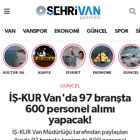
Van Nöbetçi Eczaneler
VAN
VANSPOR
EKONOMİ
GÜNCEL
SPOR
S
Van Hava Durumu
VAN Namaz Vakitleri
Van Trafik Yoğunluk Haritası
ASAYİŞ
SİYASET
EKONOMİ
GÜNCEL
KÜLTÜR-SANAT
GÜNCEL
Süper Lig Puan Durumu ve Fikstür
İŞ-KUR Van'da 97 branşta
Tüm Manşetler
600 personel alımı
yapacak!
Son Dakika Haberleri
İŞ-KUR Van Müdürlüğü tarafından paylaşılan
Haber Arşivi