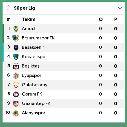
Süper Lig
#
Takım
O
P
1
Amed
0
0
2
Erzurumspor FK
0
0
3
Başakşehir
0
0
4
Kocaelispor
0
0
5
Beşiktaş
0
0
6
Eyüpspor
0
0
7
Galatasaray
0
0
8
Çorum FK
0
0
9
Gaziantep FK
0
0
10
Alanyaspor
0
0