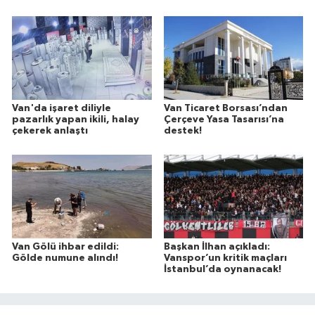
Van'da işaret diliyle
Van Ticaret Borsası’ndan
pazarlık yapan ikili, halay
Çerçeve Yasa Tasarısı’na
çekerek anlaştı
destek!
Van Gölü ihbar edildi:
Başkan İlhan açıkladı:
Gölde numune alındı!
Vanspor’un kritik maçları
İstanbul’da oynanacak!