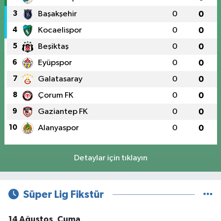
3
Başakşehir
0
0
4
Kocaelispor
0
0
5
Beşiktaş
0
0
6
Eyüpspor
0
0
7
Galatasaray
0
0
8
Çorum FK
0
0
9
Gaziantep FK
0
0
10
Alanyaspor
0
0
Detaylar için tıklayın
Süper Lig Fikstür
14 Ağustos, Cuma