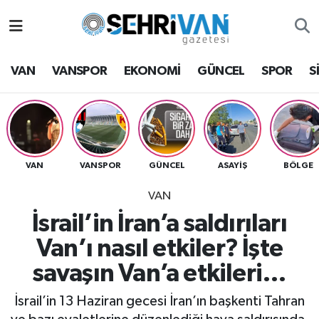
Van Nöbetçi Eczaneler
VAN
VANSPOR
EKONOMİ
GÜNCEL
SPOR
S
Van Hava Durumu
VAN Namaz Vakitleri
Van Trafik Yoğunluk Haritası
VAN
VANSPOR
GÜNCEL
ASAYİŞ
BÖLGE
VAN
Süper Lig Puan Durumu ve Fikstür
İsrail’in İran’a saldırıları
Tüm Manşetler
Van’ı nasıl etkiler? İşte
savaşın Van’a etkileri…
Son Dakika Haberleri
İsrail’in 13 Haziran gecesi İran’ın başkenti Tahran
Haber Arşivi