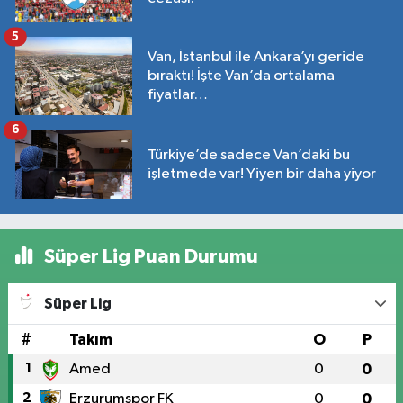
5
Van, İstanbul ile Ankara’yı geride
bıraktı! İşte Van’da ortalama
fiyatlar…
6
Türkiye’de sadece Van’daki bu
işletmede var! Yiyen bir daha yiyor
Süper Lig Puan Durumu
Süper Lig
#
Takım
O
P
1
Amed
0
0
2
Erzurumspor FK
0
0