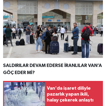
SALDIRILAR DEVAM EDERSE İRANLILAR VAN’A
GÖÇ EDER Mİ?
Van'da işaret diliyle
pazarlık yapan ikili,
halay çekerek anlaştı