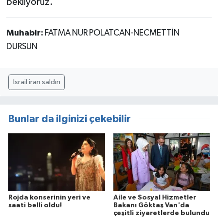
bekliyoruz.
Muhabir:
FATMA NUR POLATCAN-NECMETTİN
DURSUN
Israil iran saldırı
Bunlar da ilginizi çekebilir
Rojda konserinin yeri ve
Aile ve Sosyal Hizmetler
saati belli oldu!
Bakanı Göktaş Van'da
çeşitli ziyaretlerde bulundu