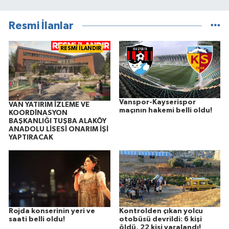
Resmi İlanlar
RESMİ İLANDIR
Vanspor-Kayserispor
VAN YATIRIM İZLEME VE
maçının hakemi belli oldu!
KOORDİNASYON
BAŞKANLIĞI TUŞBA ALAKÖY
ANADOLU LİSESİ ONARIM İŞİ
YAPTIRACAK
Rojda konserinin yeri ve
Kontrolden çıkan yolcu
saati belli oldu!
otobüsü devrildi: 6 kişi
öldü, 22 kişi yaralandı!