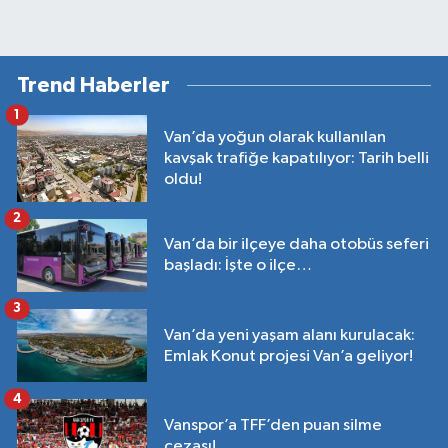
Trend Haberler
1
Van’da yoğun olarak kullanılan
kavşak trafiğe kapatılıyor: Tarih belli
oldu!
2
Van’da bir ilçeye daha otobüs seferi
başladı: İşte o ilçe…
3
Van’da yeni yaşam alanı kurulacak:
Emlak Konut projesi Van’a geliyor!
4
Vanspor’a TFF’den puan silme
cezası!