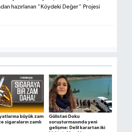
ından hazırlanan “Köydeki Değer” Projesi
iyatlarına büyük zam
Gülistan Doku
te sigaraların zamlı
soruşturmasında yeni
gelişme: Delil karartan iki