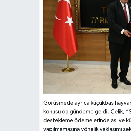
Görüşmede ayrıca küçükbaş hayvancı
konusu da gündeme geldi. Çelik, “Sa
destekleme ödemelerinde aşı ve küp
yapılmamasına yönelik yaklaşımı se