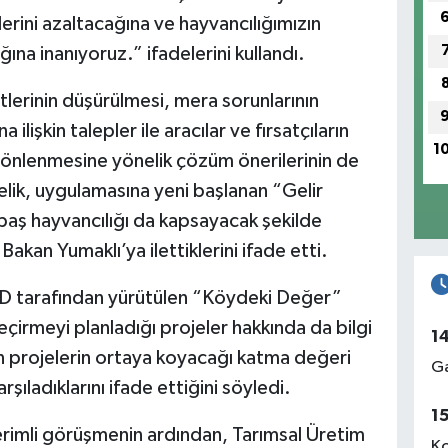
lerini azaltacağına ve hayvancılığımızın
ına inanıyoruz.” ifadelerini kullandı.
lerinin düşürülmesi, mera sorunlarının
ilişkin talepler ile aracılar ve fırsatçıların
1
n önlenmesine yönelik çözüm önerilerinin de
elik, uygulamasına yeni başlanan “Gelir
ükbaş hayvancılığı da kapsayacak şekilde
Bakan Yumaklı’ya ilettiklerini ifade etti.
D tarafından yürütülen “Köydeki Değer”
çirmeyi planladığı projeler hakkında da bilgi
1
ın projelerin ortaya koyacağı katma değeri
Ga
ıladıklarını ifade ettiğini söyledi.
1
verimli görüşmenin ardından, Tarımsal Üretim
Ko