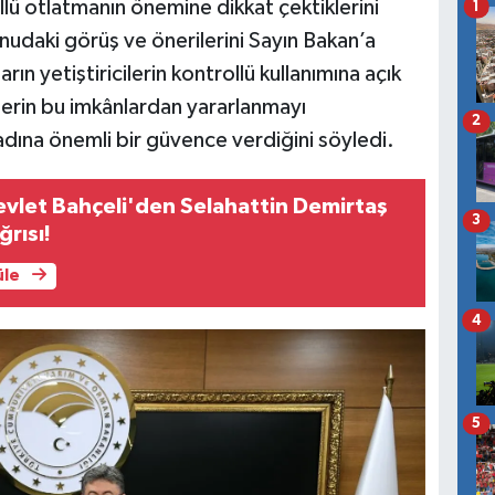
llü otlatmanın önemine dikkat çektiklerini
1
nudaki görüş ve önerilerini Sayın Bakan’a
arın yetiştiricilerin kontrollü kullanımına açık
erin bu imkânlardan yararlanmayı
2
dına önemli bir güvence verdiğini söyledi.
evlet Bahçeli'den Selahattin Demirtaş
3
ğrısı!
üle
4
5