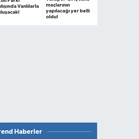
un Parkı
maçlarının
ılışında Vanlılarla
yapılacağı yer belli
luşacak!
oldu!
rend Haberler