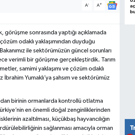
Uz
-
+
A
A
aç
bu
, görüşme sonrasında yaptığı açıklamada
e çözüm odaklı yaklaşımından duyduğu
 Bakanımız ile sektörümüzün güncel sorunları
ce verimli bir görüşme gerçekleştirdik. Tarım
zmetler, samimi yaklaşımı ve çözüm odaklı
mız İbrahim Yumaklı’ya şahsım ve sektörümüz
ndan birinin ormanlarda kontrollü otlatma
ürkiye’nin en önemli doğal zenginliklerinden
sklerinin azaltılması, küçükbaş hayvancılığın
T
dürülebilirliğinin sağlanması amacıyla orman