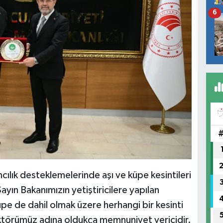
6
lık desteklemelerinde aşı ve küpe kesintileri
yın Bakanımızın yetiştiricilere yapılan
e de dahil olmak üzere herhangi bir kesinti
ktörümüz adına oldukça memnuniyet vericidir.