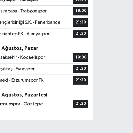
sımpaşa - Trabzonspor
19:00
nçlerbirliği S.K. - Fenerbahçe
21:30
ziantep FK - Alanyaspor
21:30
6 Ağustos, Pazar
şakşehir - Kocaelispor
19:00
şiktaş - Eyüpspor
21:30
ed - Erzurumspor FK
21:30
7 Ağustos, Pazartesi
msunspor - Göztepe
21:30