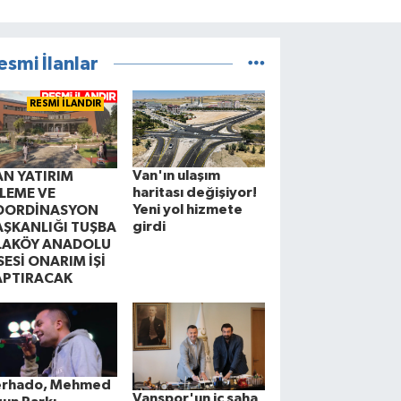
esmi İlanlar
RESMİ İLANDIR
Van'ın ulaşım
AN YATIRIM
haritası değişiyor!
ZLEME VE
Yeni yol hizmete
OORDİNASYON
girdi
AŞKANLIĞI TUŞBA
LAKÖY ANADOLU
SESİ ONARIM İŞİ
APTIRACAK
erhado, Mehmed
Vanspor'un iç saha