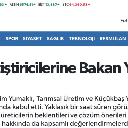
63
6574.81
13.887
64.360,53
ALTIN
BİST
BTC
Fot
L
SPOR
SİYASET
SAĞLIK
TEKNOLOJİ
RESMİ İLAN
ştiricilerine Bakan
m Yumaklı, Tarımsal Üretim ve Küçükbaş Ye
da kabul etti. Yaklaşık bir saat süren gör
üreticilerin beklentileri ve çözüm öneriler
er hakkında da kapsamlı değerlendirmeler