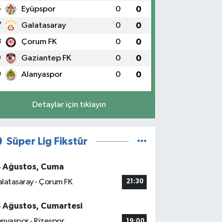
6
Eyüpspor
0
0
7
Galatasaray
0
0
8
Çorum FK
0
0
9
Gaziantep FK
0
0
0
Alanyaspor
0
0
Detaylar için tıklayın
Süper Lig Fikstür
4 Ağustos, Cuma
latasaray - Çorum FK
21:30
5 Ağustos, Cumartesi
nyaspor - Rizespor
19:00