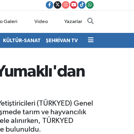
o Galeri
Video
Yazarlar
KÜLTÜR-SANAT
ŞEHRİVAN TV
 Yumaklı'dan
tiştiricileri (TÜRKYED) Genel
üşmede tarım ve hayvancılık
i ele alınırken, TÜRKYED
de bulunuldu.