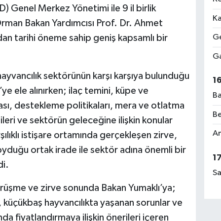
) Genel Merkez Yönetimi ile 9 il birlik
Ka
 Orman Bakan Yardımcısı Prof. Dr. Ahmet
an tarihi öneme sahip geniş kapsamlı bir
Ge
Ga
ayvancılık sektörünün karşı karşıya bulunduğu
1
e ele alınırken; ilaç temini, küpe ve
Ba
sı, destekleme politikaları, mera ve otlatma
Be
tileri ve sektörün geleceğine ilişkin konular
Am
rşılıklı istişare ortamında gerçekleşen zirve,
yduğu ortak irade ile sektör adına önemli bir
1
di.
Sa
rüşme ve zirve sonunda Bakan Yumaklı’ya;
i, küçükbaş hayvancılıkta yaşanan sorunlar ve
nda fiyatlandırmaya ilişkin önerileri içeren