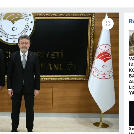
R
V
İ
K
B
A
Lİ
Y
S