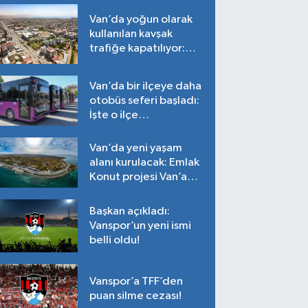
Van’da yoğun olarak
kullanılan kavşak
trafiğe kapatılıyor:
Tarih belli oldu!
Van’da bir ilçeye daha
otobüs seferi başladı:
İşte o ilçe…
Van’da yeni yaşam
alanı kurulacak: Emlak
Konut projesi Van’a
geliyor!
Başkan açıkladı:
Vanspor’un yeni ismi
belli oldu!
Vanspor’a TFF’den
puan silme cezası!