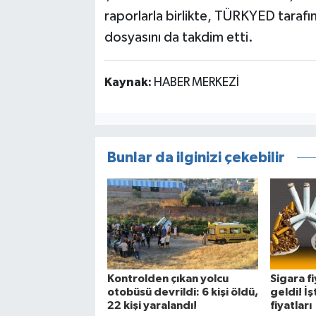
raporlarla birlikte, TÜRKYED taraf
dosyasını da takdim etti.
Kaynak:
HABER MERKEZİ
Bunlar da ilginizi çekebilir
Kontrolden çıkan yolcu
Sigara f
otobüsü devrildi: 6 kişi öldü,
geldi! İş
22 kişi yaralandı!
fiyatları