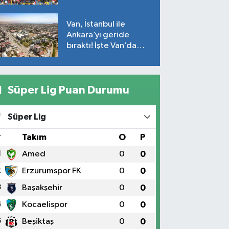
Van, İstanbul ile
Ankara’yı geride
bıraktı! İşte Van’da
ortalama fiyatlar…
Süper Lig Puan Durumu
Süper Lig
#
Takım
O
P
1
Amed
0
0
2
Erzurumspor FK
0
0
3
Başakşehir
0
0
4
Kocaelispor
0
0
5
Beşiktaş
0
0