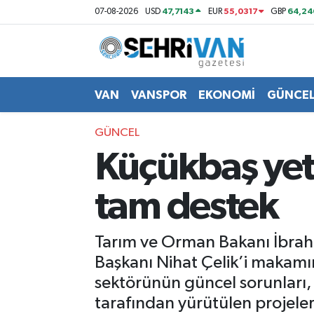
47,7143
55,0317
64,24
07-08-2026
USD
EUR
GBP
Van Nöbetçi Eczaneler
Van Hava Durumu
VAN
VANSPOR
EKONOMİ
GÜNCE
VAN Namaz Vakitleri
GÜNCEL
Küçükbaş yeti
Van Trafik Yoğunluk Haritası
tam destek
Süper Lig Puan Durumu ve Fikstür
Tüm Manşetler
Tarım ve Orman Bakanı İbrahi
Başkanı Nihat Çelik’i makamın
Son Dakika Haberleri
sektörünün güncel sorunları, 
tarafından yürütülen projel
Haber Arşivi