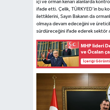
içi ve orman kenarı alanlarda kontro
ifade etti. Çelik, TÜRKYED’in bu ko
ilettiklerini, Sayın Bakanın da ormanl
olmaya devam edeceğini ve üreticil
sürdüreceğini ifade ederek sektör a
MHP lideri D
ve Öcalan ça
İçeriği Görünt