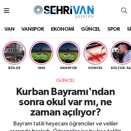
Van Nöbetçi Eczaneler
VAN
VANSPOR
EKONOMİ
GÜNCEL
SPOR
S
Van Hava Durumu
VAN Namaz Vakitleri
Van Trafik Yoğunluk Haritası
BÖLGE
VAN
VANSPOR
GÜNCEL
K
GÜNCEL
Süper Lig Puan Durumu ve Fikstür
Kurban Bayramı'ndan
Tüm Manşetler
sonra okul var mı, ne
zaman açılıyor?
Son Dakika Haberleri
Bayram tatili heyecanı öğrenciler ve veliler
Haber Arşivi