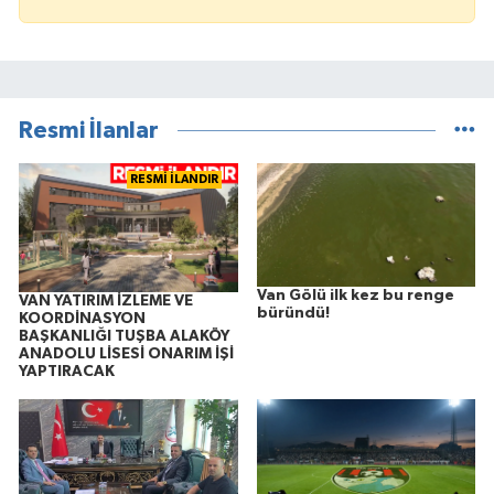
Resmi İlanlar
RESMİ İLANDIR
Van Gölü ilk kez bu renge
VAN YATIRIM İZLEME VE
büründü!
KOORDİNASYON
BAŞKANLIĞI TUŞBA ALAKÖY
ANADOLU LİSESİ ONARIM İŞİ
YAPTIRACAK