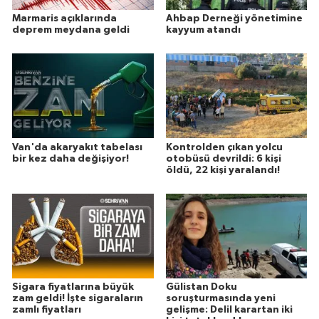
Marmaris açıklarında
Ahbap Derneği yönetimine
deprem meydana geldi
kayyum atandı
Van'da akaryakıt tabelası
Kontrolden çıkan yolcu
bir kez daha değişiyor!
otobüsü devrildi: 6 kişi
öldü, 22 kişi yaralandı!
Sigara fiyatlarına büyük
Gülistan Doku
zam geldi! İşte sigaraların
soruşturmasında yeni
zamlı fiyatları
gelişme: Delil karartan iki