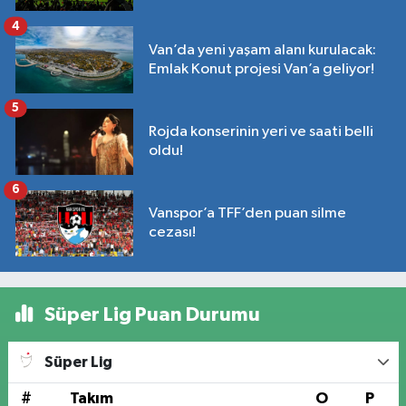
4
Van’da yeni yaşam alanı kurulacak:
Emlak Konut projesi Van’a geliyor!
5
Rojda konserinin yeri ve saati belli
oldu!
6
Vanspor’a TFF’den puan silme
cezası!
Süper Lig Puan Durumu
Süper Lig
#
Takım
O
P