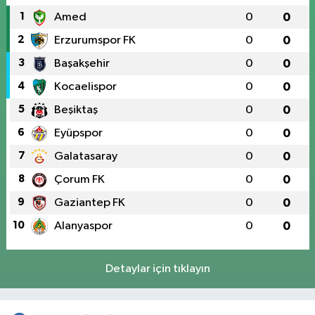
1
Amed
0
0
2
Erzurumspor FK
0
0
3
Başakşehir
0
0
4
Kocaelispor
0
0
5
Beşiktaş
0
0
6
Eyüpspor
0
0
7
Galatasaray
0
0
8
Çorum FK
0
0
9
Gaziantep FK
0
0
10
Alanyaspor
0
0
Detaylar için tıklayın