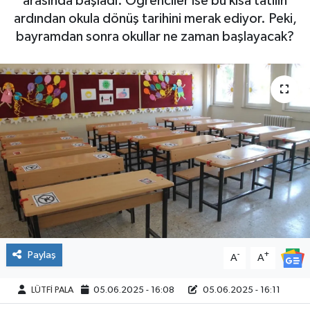
arasında başladı. Öğrenciler ise bu kısa tatilin
ardından okula dönüş tarihini merak ediyor. Peki,
bayramdan sonra okullar ne zaman başlayacak?
Paylaş
-
+
A
A
LÜTFİ PALA
05.06.2025 - 16:08
05.06.2025 - 16:11